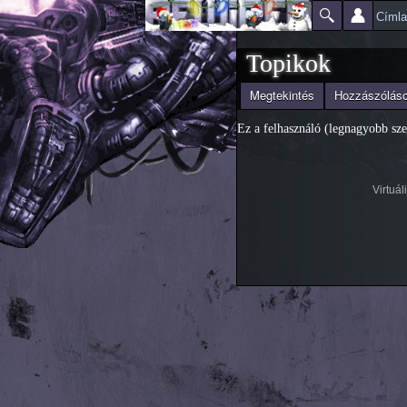
Címl
Főmenü
Jelenlegi hely
Topikok
(aktív fül)
Megtekintés
Hozzászólás
Elsődleges fülek
Ez a felhasználó (legnagyobb sze
Virtuá