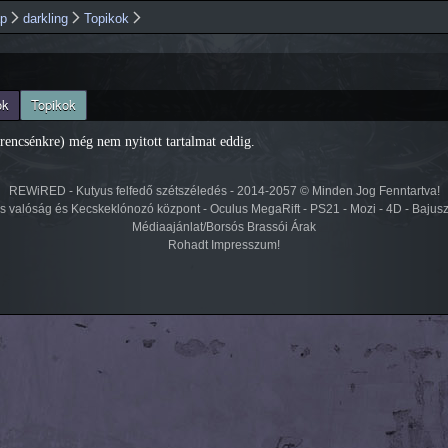
Ugrás a
ap
darkling
Topikok
tartalomra
ok
Topikok
rencsénkre) még nem nyitott tartalmat eddig.
REWiRED - Kutyus felfedő szétszéledés - 2014-2057 © Minden Jog Fenntartva!
lis valóság és Kecskeklónozó központ - Oculus MegaRift - PS21 - Mozi - 4D - Bajus
Médiaajánlat/Borsós Brassói Árak
Rohadt Impresszum!