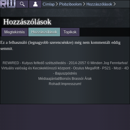
Ugrás a
Címlap
Plobziboolom
Hozzászólások
Főmenü
Jelenlegi hely
tartalomra
Hozzászólások
(aktív fül)
Megtekintés
Hozzászólások
Topikok
Elsődleges fülek
Ez a felhasználó (legnagyobb szerencsénkre) még nem kommentált eddig
semmit.
REWiRED - Kutyus felfedő szétszéledés - 2014-2057 © Minden Jog Fenntartva!
Virtuális valóság és Kecskeklónozó központ - Oculus MegaRift - PS21 - Mozi - 4D
- Bajuszpödrés
Médiaajánlat/Borsós Brassói Árak
Rohadt Impresszum!