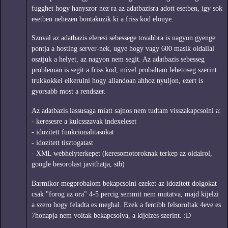
fugghet hogy hanyszor nez ra az adatbazisra adott esetben, igy sok
esetben nehezen bontakozik ki a friss kod elonye.
Szoval az adatbazis eleresi sebessege tovabbra is nagyon gyenge
pontja a hosting server-nek, ugye hogy vagy 600 masik oldallal
osztjuk a helyet, az nagyon nem segit. Az adatbazis sebesseg
probleman is segit a friss kod, mivel probaltam lehetoseg szerint
trukkokkel elkerulni hogy allandoan ahhoz nyuljon, ezert is
gyorsabb most a rendszer.
Az adatbazis lassusaga miatt sajnos nem tudtam visszakapcsolni a:
- keresesre a kulcsszavak indexeleset
- idozitett funkcionalitasokat
- idozitett tisztogatast
- XML webhelyterkepet (keresomotoroknak terkep az oldalrol,
google besorolast javithatja, stb)
Barmikor megprobalom bekapcsolni ezeket az idozitett dolgokat
csak "forog az ora" 4-5 percig semmit nem mutatva, majd kijelzi
a szero hogy feladta es meghal. Ezek a fentibb felsoroltak 4eve es
7honapja nem voltak bekapcsolva, a kijelzes szerint. :D