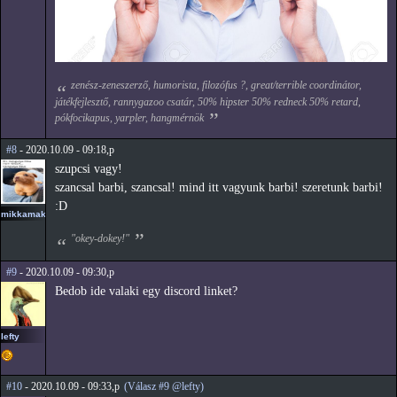
zenész-zeneszerző, humorista, filozófus ?, great/terrible coordinátor,
játékfejlesztő, rannygazoo csatár, 50% hipster 50% redneck 50% retard,
pókfocikapus, yarpler, hangmérnök
#8
- 2020.10.09 - 09:18,p
szupcsi vagy!
szancsal barbi, szancsal! mind itt vagyunk barbi! szeretunk barbi!
:D
mikkamakka
"okey-dokey!"
#9
- 2020.10.09 - 09:30,p
Bedob ide valaki egy discord linket?
lefty
#10
- 2020.10.09 - 09:33,p
(Válasz #9 @lefty)