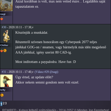
Azzal korábban is volt, max nem vetted észre... Legalábbis saját
tapasztalatom ez.
nagi
#30
- 2020.10.11 - 17:38,v
Köszönjük a munkádat.
Részemről szívesen honorálom egy Cyberpunk 2077 teljes
Chiller
játékkal GOG-on / steamen, vagy bármelyik más idén megjelenő
AAA játékkal, igény szerint 80 CAD-ig.
Most indítottam a paypalodra. Have fun :D
#31
- 2020.10.11 - 17:40,v
(Válasz #29 @nagi)
Úgy érted, az update előtt?
Akkor nekem semmi gondom nem volt ezzel.
lefty
2
3
1
REWiRED - Kutyus felfedő szétszéledés - 2014-2057 © Minden Jog Fenntartva!