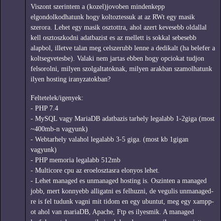
Viszont szerintem a (kozel)jovoben mindenkepp
elgondolkodhatunk hogy koltoztessuk at az RWt egy masik
szerora. Lehet egy masik osztottra, ahol azert kevesebb oldallal
kell osztoszkodni adatbazist es az mellett is sokkal sebesebb
alapbol, illetve talan meg celszerubb lenne a dedikalt (ha belefer a
koltsegvetesbe). Valaki nem jartas ebben hogy opciokat tudjon
felsorolni, milyen szolgaltatoknak, milyen arakban szamolhatunk
ilyen hosting iranyzatokban?
Feltetelek/igenyek:
- PHP 7.4
- MySQL vagy MariaDB adatbazis tarhely legalabb 1-2giga (most
~400mb-n vagyunk)
- Webtarhely valahol legalabb 3-5 giga. (most kb 1gigan
vagyunk)
- PHP memoria legalabb 512mb
- Multicore cpu az eroelosztasra elonyos lehet.
- Lehet managed es unmanaged hosting is. Oszinten a managed
jobb, mert konnyebb alligatni es felhuzni, de vegulis unmanaged-
re is fel tudunk vagni mit tidom en egy ubuntut, meg egy xampp-
ot ahol van mariaDB, Apache, Ftp es ilyesmik. A managed