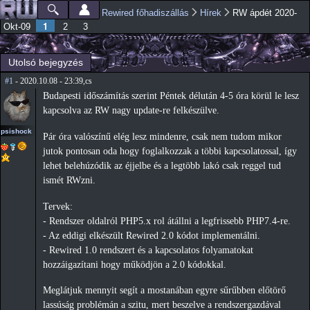
Ugrás a
Rewired főhadiszállás
Hírek
RW ápdét 2020-
Főmenü
Jelenlegi hely
tartalomra
1
Okt-09
2
3
Utolsó bejegyzés
#1
- 2020.10.08 - 23:39,cs
Budapesti időszámítás szerint Péntek délután 4-5 óra körül le lesz
kapcsolva az RW nagy update-re felkészülve.
psishock
Pár óra valószínű elég lesz mindenre, csak nem tudom mikor
jutok pontosan oda hogy foglalkozzak a többi kapcsolatossal, így
lehet belehúzódik az éjjelbe és a legtöbb lakó csak reggel tud
ismét RWzni.
Tervek:
- Rendszer oldalról PHP5.x rol átállni a legfrissebb PHP7.4-re.
- Az eddigi elkészült Rewired 2.0 kódot implementálni.
- Rewired 1.0 rendszert és a kapcsolatos folyamatokat
hozzáigazítani hogy működjön a 2.0 kódokkal.
Meglátjuk mennyit segít a mostanában egyre sűrűbben előtörő
lassúság problémán a szitu, mert beszelve a rendszergazdával