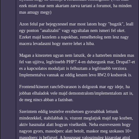
ezek miatt mar nem akartam zarva tartani a forumot, ha minden
mas amugy megy)
Azon felul par bejegyzesnel mar most latom hogy "bugzik", leall
egy ponton "analizalni" vagy egyaltalan nem ismeri fel oket.
Ezeket majd kezelem a napokban, remelhetoleg nem lesz nagy
macera levadaszni hogy merre lehet a hiba.
Magan a kinezeten ugyan nem latszik, de a hatterben minden mas
fel van ujjitva, legfrissebb PHP7.4-en duborgunk mar, Drupal7-et
es a kapcsolatos moduljait is felhuztam a legfrissebb verziora.
Implementalva vannak az eddig keszen levo RW2.0 kodsorok is.
Frontend/kinezet rancfellvarason is dolgozok mar egy ideje, ha
jobban elhaladok vele majd demonstralom/implementalom azt is,
de meg nincs abban a fazisban.
Szerintem eddig tesztelve erezhetoen gyorsabbak lettunk
mindezekkel, stabilabbak is, viszont meglatjuk majd nap kozben,
aktiv hasznalat alatt hogyan viselkedik. Neha eszreveszem hogy
nagyon gyors, masodperc alatt betolt, maskor meg szokasos 10+
masodperc is befigyel. A hosszusag valoszinuleg kizarolag attol