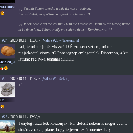
feketeninja
Szédült Simon mondta a cukrásznak a vásáron:
Ide a sütikkel, vagy átkúrom a fejed a palánkon.
When people get too chummy with me I like to call them by the wrong name
to let them know I don't really care about them. - Ron Swanson
#24
- 2020.10.11 - 11:08,v
(Válasz #23 @feketeninja)
Lol, te mikor jöttél vissza? :D Észre sem vettem, mikor
ninjáskodtál vissza. :O Pont tegnap emlegettelek Discordon, a kit
láttunk rég rw-n témánál :DDDD
deleted_user_2
#25
- 2020.10.11 - 11:37,v
(Válasz #19 @Lou)
+1
LY
#26
- 2020.10.11 - 12:39,v
Tényleg fasza lett, köszönjük! Pár dolcsit nekem is megér évente
simán az oldal, pláne, hogy teljesen reklámmentes hely.