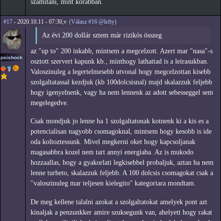
számítani, mint korábban.
#17
- 2020.10.11 - 07:30,v
(Válasz #16 @lefty)
Az évi 200 dollár sztem már rizikós összeg
az "up to" 200 inkabb, mintsem a megcelzott. Azert mar "nasa"-s
psishock
osztott szervert kapunk kb., minthogy lathattad is a leirasukban.
Valoszinuleg a legertelmesebb utvonal hogy megcelzottan kisebb
szolgaltatassal kezdjuk (kb 100dolcsisnal) majd skalazzuk feljebb
hogy igenyelnenk, vagy ha nem lennenk az adott sebesseggel sem
megelegedve.
Csak mondjuk jo lenne ha 1 szolgaltatonak kotnenk ki a kis es a
potencialisan nagyobb csomagoknal, mintsem hogy kesobb is ide
oda koltoztessunk. Mivel megkerni oket hogy kapcsoljanak
magasabbra kozel nem tart annyi energiaba. Az is mukodo
hozzaallas, hogy a gyakorlati legkisebbel probaljuk, aztan ha nem
lenne turheto, skalazzuk feljebb. A 100 dolcsis csomagokat csak a
"valoszinuleg mar teljesen kielegito" kategoriara mondtam.
De meg kellene talalni azokat a szolgaltatokat amelyek pont azt
kinaljak a penzunkker amire szuksegunk van, ahelyett hogy rakat