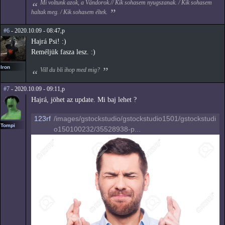
Mi voltunk azok, a Vándorok.// Kik sohasem nyugszanak. / Kik sohasem
haltak meg. / Kik sohasem éltek.
#6
- 2020.10.09 - 08:47,p
Hajrá Psi! :)
Reméljük fasza lesz. :)
Iron
Vill du bli ihop med mig?
#7
- 2020.10.09 - 09:11,p
Hajrá, jöhet az update. Mi baj lehet ?
123rf
/images/gstockstudio/gstockstudio1501/gstockstudi
Tompi
o150100232/35528938-p...