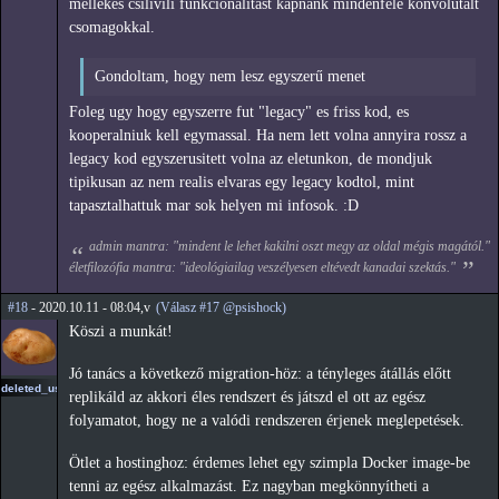
mellekes csilivili funkcionalitast kapnank mindenfele konvolutalt
csomagokkal.
Gondoltam, hogy nem lesz egyszerű menet
Foleg ugy hogy egyszerre fut "legacy" es friss kod, es
kooperalniuk kell egymassal. Ha nem lett volna annyira rossz a
legacy kod egyszerusitett volna az eletunkon, de mondjuk
tipikusan az nem realis elvaras egy legacy kodtol, mint
tapasztalhattuk mar sok helyen mi infosok. :D
admin mantra: "mindent le lehet kakilni oszt megy az oldal mégis magától."
életfilozófia mantra: "ideológiailag veszélyesen eltévedt kanadai szektás."
#18
- 2020.10.11 - 08:04,v
(Válasz #17 @psishock)
Köszi a munkát!
Jó tanács a következő migration-höz: a tényleges átállás előtt
deleted_user3
replikáld az akkori éles rendszert és játszd el ott az egész
folyamatot, hogy ne a valódi rendszeren érjenek meglepetések.
Ötlet a hostinghoz: érdemes lehet egy szimpla Docker image-be
tenni az egész alkalmazást. Ez nagyban megkönnyítheti a