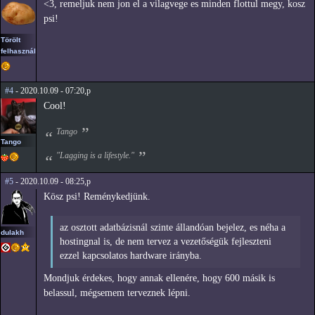
<3, remeljuk nem jon el a vilagvege es minden flottul megy, kosz
psi!
Törölt
felhasználó
#4
- 2020.10.09 - 07:20,p
Cool!
Tango
Tango
"Lagging is a lifestyle."
#5
- 2020.10.09 - 08:25,p
Kösz psi! Reménykedjünk.
az osztott adatbázisnál szinte állandóan bejelez, es néha a
dulakh
hostingnal is, de nem tervez a vezetőségük fejleszteni
ezzel kapcsolatos hardware irányba.
Mondjuk érdekes, hogy annak ellenére, hogy 600 másik is
belassul, mégsemem terveznek lépni.