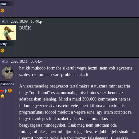
pme
#14
- 2020.10.09 - 15:40,p
BÚÉK
lefty
#15
- 2020.10.11 - 05:04,v
hat kb mukodo formaba sikerult vegre hozni, nem volt egyszeru
szules, csomo nem vart problema akadt.
psishock
A visszamenoleg beagyazott tartalmakra statuszara mint azt irja
hogy "not found" es az normalis, mivel nincsenek benne az
adatbazisban jelenleg. Mind a majd 300,000 kommentet nem is
tudom egyszerre atveseztetni vele, mert kifutna a maximalis
programfutasi idobol mielott a vegere erne, igy irtam scriptet ra
hogy tetszoleges idokozoket valasztva automatikusan
beagyazgassa mindegyiket. Csak meg nem jutottam oda
futtatgatni oket, mert mindjart reggel lesz, es jobb ejjel csinalni az
ilyesmit hogy ne terhelje a forumozast feleslegesen. (...es csak