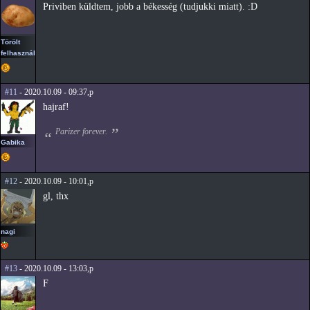
Priviben küldtem, jobb a békesség (tudjukki miatt). :D
Törölt
felhasználó
#11
- 2020.10.09 - 09:37,p
hajraf!
Parizer forever.
Gabika
#12
- 2020.10.09 - 10:01,p
gl, thx
nagi
#13
- 2020.10.09 - 13:03,p
F