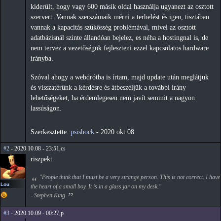
kiderült, hogy vagy 600 másik oldal használja ugyanezt az osztott
szervert. Vannak szerszámaik mérni a terhelést és igen, tisztában
vannak a kapacitás szűkösség problémával, mivel az osztott
adatbázisnál szinte állandóan bejelez, es néha a hostingnal is, de
nem tervez a vezetőségük fejleszteni ezzel kapcsolatos hardware
irányba.
Szóval ahogy a webdrótba is írtam, majd update után meglátjuk
és visszatérünk a kérdésre és átbeszéljük a további irány
lehetőségeket, ha érdemlegesen nem javít semmit a nagyon
lassúságon.
Szerkesztette:
psishock
-
2020 okt 08
#2
- 2020.10.08 - 23:51,cs
riszpekt
"People think that I must be a very strange person. This is not correct. I have
Lou
the heart of a small boy. It is in a glass jar on my desk."
- Stephen King
#3
- 2020.10.09 - 00:27,p