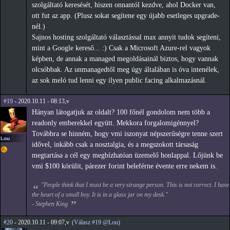
szolgáltató keresését, hiszen onnantól kezdve, ahol Docker van,
ott fut az app. (Plusz sokat segítene egy újabb esetleges upgrade-
nél.)
Sajnos hosting szolgáltató választással max annyit tudok segíteni,
mint a Google kereső... :) Csak a Microsoft Azure-rel vagyok
képben, de annak a managed megoldásainál biztos, hogy vannak
olcsóbbak. Az unmanagedtől meg úgy általában is óva intenélek,
az sok meló tud lenni egy ilyen public facing alkalmazásnál.
#19
- 2020.10.11 - 08:13,v
Hányan látogatjuk az oldalt? 100 főnél gondolom nem több a
readonly emberekkel együtt. Mekkora forgalomigénnyel?
Továbbra se hinném, hogy vmi iszonyat népszerűségre tenne szert
Lou
idővel, inkább csak a nosztalgia, és a megszokott társaság
megtartása a cél egy megbízhatóan üzemelő honlappal. Lőjünk be
vmi $100 körülit, párezer forint beleférne évente erre nekem is.
"People think that I must be a very strange person. This is not correct. I have
the heart of a small boy. It is in a glass jar on my desk."
- Stephen King
#20
- 2020.10.11 - 09:07,v
(Válasz #19 @Lou)