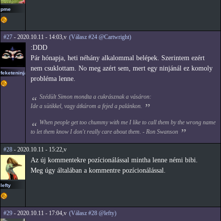
pme
#27
- 2020.10.11 - 14:03,v
(Válasz #24 @Cartwright)
:DDD
Pár hónapja, heti néhány alkalommal belépek. Szerintem ezért
nem csuklottam. No meg azért sem, mert egy ninjánál ez komoly
feketeninja
probléma lenne.
Szédült Simon mondta a cukrásznak a vásáron:
Ide a sütikkel, vagy átkúrom a fejed a palánkon.
When people get too chummy with me I like to call them by the wrong name
to let them know I don't really care about them. - Ron Swanson
#28
- 2020.10.11 - 15:22,v
Az új kommentekre pozícionálással mintha lenne némi bibi.
Meg úgy általában a kommentre pozícionálással.
lefty
#29
- 2020.10.11 - 17:04,v
(Válasz #28 @lefty)