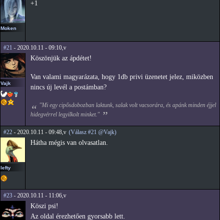
+1
Moken
#21
- 2020.10.11 - 09:10,v
Köszönjük az ápdétet!
Van valami magyarázata, hogy 1db privi üzenetet jelez, miközben
Vajk
nincs új levél a postámban?
"Mi egy cipősdobozban laktunk, salak volt vacsorára, és apánk minden éjjel
hidegvérrel legyilkolt minket."
#22
- 2020.10.11 - 09:48,v
(Válasz #21 @Vajk)
Hátha mégis van olvasatlan.
lefty
#23
- 2020.10.11 - 11:06,v
Köszi psi!
Az oldal érezhetően gyorsabb lett.