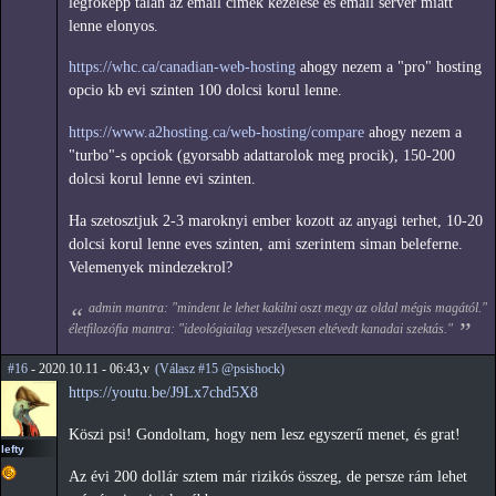
legfokepp talan az email cimek kezelese es email server miatt
lenne elonyos.
https://whc.ca/canadian-web-hosting
ahogy nezem a "pro" hosting
opcio kb evi szinten 100 dolcsi korul lenne.
https://www.a2hosting.ca/web-hosting/compare
ahogy nezem a
"turbo"-s opciok (gyorsabb adattarolok meg procik), 150-200
dolcsi korul lenne evi szinten.
Ha szetosztjuk 2-3 maroknyi ember kozott az anyagi terhet, 10-20
dolcsi korul lenne eves szinten, ami szerintem siman beleferne.
Velemenyek mindezekrol?
admin mantra: "mindent le lehet kakilni oszt megy az oldal mégis magától."
életfilozófia mantra: "ideológiailag veszélyesen eltévedt kanadai szektás."
#16
- 2020.10.11 - 06:43,v
(Válasz #15 @psishock)
https://youtu.be/J9Lx7chd5X8
Köszi psi! Gondoltam, hogy nem lesz egyszerű menet, és grat!
lefty
Az évi 200 dollár sztem már rizikós összeg, de persze rám lehet