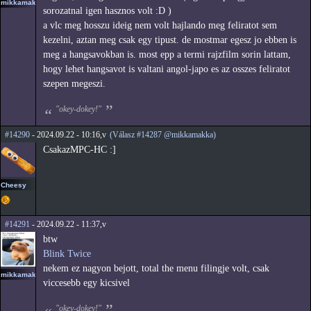
mikkamakka
sorozatnal igen hasznos volt :D )
a vlc meg hosszu ideig nem volt hajlando meg feliratot sem
kezelni, aztan meg csak egy tipust. de mostmar egesz jo ebben is
meg a hangsavokban is. most epp a termi rajzfilm sorin lattam,
hogy lehet hangsavot is valtani angol-japo es az osszes feliratot
szepen megeszi.
"okey-dokey!"
#14290
- 2024.09.22 - 10:16,v
(Válasz #14287 @mikkamakka)
CsakazMPC-HC :]
Cheesy
#14291
- 2024.09.22 - 11:37,v
btw
Blink Twice
nekem ez nagyon bejott, total the menu filingje volt, csak
mikkamakka
viccesebb egy kicsivel
"okey-dokey!"