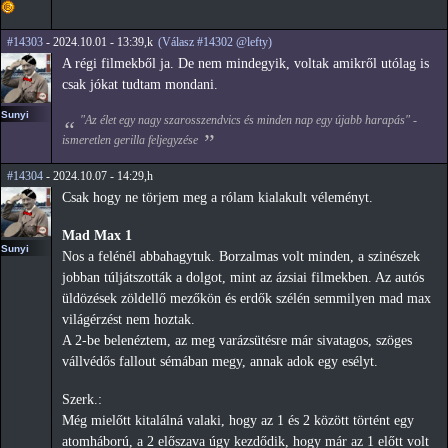
#14303
- 2024.10.01 - 13:39,k
(Válasz #14302 @lefty)
A régi filmekből ja. De nem mindegyik, voltak amikről utólag is
csak jókat tudtam mondani.
Sunyi
"Az élet egy nagy szarosszendvics és minden nap egy újabb harapás" -
ismeretlen gerilla feljegyzése
#14304
- 2024.10.07 - 14:29,h
Csak hogy ne törjem meg a rólam kialakult véleményt.
Mad Max 1
Sunyi
Nos a felénél abbahagytuk. Borzalmas volt minden, a szinészek
jobban túljátszották a dolgot, mint az ázsiai filmekben. Az autós
üldözések zöldellő mezőkön és erdők szélén semmilyen mad max
világérzést nem hoztak.
A 2-be belenéztem, az meg varázsütésre már sivatagos, szöges
vállvédős fallout sémában megy, annak adok egy esélyt.
Szerk.:
Még mielőtt kitalálná valaki, hogy az 1 és 2 között történt egy
atomháború, a 2 előszava úgy kezdődik, hogy már az 1 előtt volt