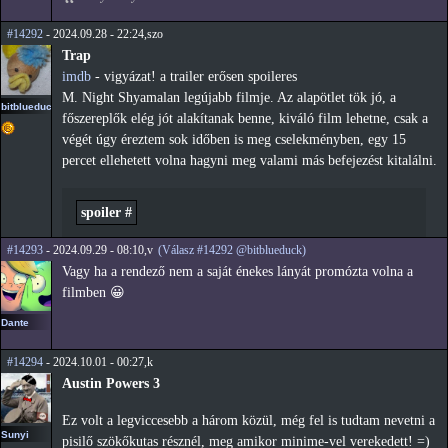
#14292
- 2024.09.28 - 22:24,szo
Trap
imdb
- vigyázat! a trailer erősen spoileres
M. Night Shyamalan legújabb filmje. Az alapötlet tök jó, a
bitblueduck
főszereplők elég jót alakítanak benne, kiváló film lehetne, csak a
végét úgy éreztem sok időben is meg cselekményben, egy 15
percet ellehetett volna hagyni meg valami más befejezést kitalálni.
spoiler #
#14293
- 2024.09.29 - 08:10,v
(Válasz #14292 @bitblueduck)
Vagy ha a rendező nem a saját énekes lányát promózta volna a
filmben 😀
Dante
#14294
- 2024.10.01 - 00:27,k
Austin Powers 3
Ez volt a legviccesebb a három közül, még fel is tudtam nevetni a
Sunyi
pisilő szökőkutas résznél, meg amikor minime-vel verekedett! =)