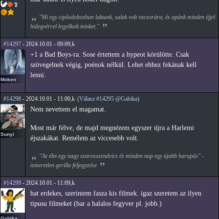
"Mi egy cipősdobozban laktunk, salak volt vacsorára, és apánk minden éjjel
hidegvérrel legyilkolt minket."
#14297
- 2024.10.01 - 09:09,k
+1 a Bad Boys-ra. Sose értettem a hypeot körülötte. Csak
szövegelnek végig, poénok nélkül. Lehet ehhez fekának kell
lenni.
Moken
#14298
- 2024.10.01 - 11:00,k
(Válasz #14295 @Gabika)
Nem nevettem el magamat.
Most már félve, de majd megnézem egyszer újra a Harlemi
Sunyi
éjszakákat. Remélem az viccesebb volt.
"Az élet egy nagy szarosszendvics és minden nap egy újabb harapás" -
ismeretlen gerilla feljegyzése
#14299
- 2024.10.01 - 11:09,k
hat erdekes, szerintem fasza kis filmek. igaz szeretem az ilyen
tipusu filmeket (bar a halalos fegyver pl. jobb.)
Gabika