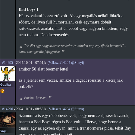
Bad boys 1
Hát ez valami borzasztó volt. Ahogy megállás nélkül lökték a
sódert, de ilyen full humortalan, csak egymásra dobált
szitokszavak áradata, háát én ebből vagy nagyon kinőttem, vagy
nem tudom. De kínszenvedés.
"Az élet egy nagy szarosszendvics és minden nap egy újabb harapás" -
ismeretlen gerilla feljegyzése
#14295
- 2024.10.01 - 07:51,k
(Válasz #14294 @Sunyi)
amikor 50 alatt boomer lettel.
az a jelenet sem vicces, amikor a dagadt rosszfiu a kiscsajnak
Gabika
pofazik?
Parizer forever.
#14296
- 2024.10.01 - 08:53,k
(Válasz #14294 @Sunyi)
Számomra is egy rádöbbenés volt, hogy nem az új rászek szarok,
hanem a Bad Boys régen is Bad volt... Illetve, hogy benne a
csajszi egy az egyben olyan, mint a transformeres picsa, tehát Bay
Vajk
már akkor is ilyen nőket dugott.