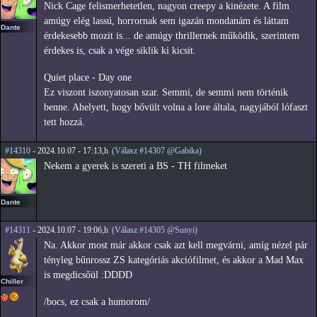
Nick Cage felismerhetetlen, nagyon creepy a kinézete. A film
amúgy elég lassú, horrornak sem igazán mondanám és láttam
Dante
érdekesebb mozit is... de amúgy thrillernek működik, szerintem
érdekes is, csak a vége siklik ki kicsit.
Quiet place - Day one
Ez viszont iszonyatosan szar. Semmi, de semmi nem történik
benne. Ahelyett, hogy bővült volna a lore általa, nagyjából lófaszt
tett hozzá.
#14310
- 2024.10.07 - 17:13,h
(Válasz #14307 @Gabika)
Nekem a gyerek is szereti a BS - TH filmeket
Dante
#14311
- 2024.10.07 - 19:06,h
(Válasz #14305 @Sunyi)
Na. Akkor most már akkor csak azt kell megvárni, amíg nézel pár
tényleg bűnrossz ZS kategóriás akciófilmet, és akkor a Mad Max
is megdicsőül :DDDD
Chiller
/bocs, ez csak a humorom/