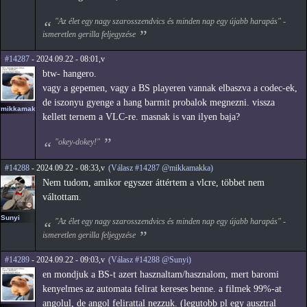
"Az élet egy nagy szarosszendvics és minden nap egy újabb harapás" -
ismeretlen gerilla feljegyzése
#14287
- 2024.09.22 - 08:01,v
btw- hangero.
vagy a gepemen, vagy a BS playeren vannak elbaszva a codec-ek,
de iszonyu gyenge a hang barmit probalok megnezni. vissza
mikkamakka
kellett ternem a VLC-re. masnak is van ilyen baja?
"okey-dokey!"
#14288
- 2024.09.22 - 08:33,v
(Válasz #14287 @mikkamakka)
Nem tudom, amikor egyszer áttértem a vlcre, többet nem
váltottam.
Sunyi
"Az élet egy nagy szarosszendvics és minden nap egy újabb harapás" -
ismeretlen gerilla feljegyzése
#14289
- 2024.09.22 - 09:03,v
(Válasz #14288 @Sunyi)
en mondjuk a BS-t azert hasznaltam/hasznalom, mert baromi
kenyelmes az automata felirat kereses benne. a filmek 99%-at
angolul, de angol felirattal nezzuk. (legutobb pl egy ausztral