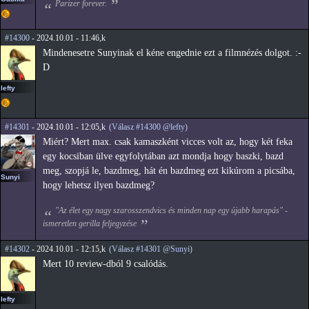
Parizer forever.
#14300
- 2024.10.01 - 11:46,k
Mindenesetre Sunyinak el kéne engednie ezt a filmnézés dolgot. :-
D
lefty
#14301
- 2024.10.01 - 12:05,k
(Válasz #14300 @lefty)
Miért? Mert max. csak kamaszként vicces volt az, hogy két feka
egy kocsiban ülve egyfolytában azt mondja hogy baszki, bazd
meg, szopjá le, bazdmeg, hát én bazdmeg ezt kikúrom a picsába,
Sunyi
hogy lehetsz ilyen bazdmeg?
"Az élet egy nagy szarosszendvics és minden nap egy újabb harapás" -
ismeretlen gerilla feljegyzése
#14302
- 2024.10.01 - 12:15,k
(Válasz #14301 @Sunyi)
Mert 10 review-dból 9 csalódás.
lefty