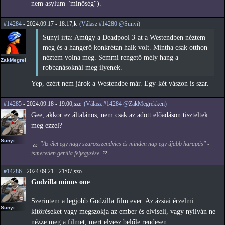
nem asylum "minőség").
#14284
- 2024.09.17 - 18:17,k
(Válasz #14280 @Sunyi)
Sunyi írta: Amúgy a Deadpool 3-at a Westendben néztem
meg és a hangerő konkrétan halk volt. Mintha csak otthon
néztem volna meg. Semmi rengető mély hang a
ZakMegrekken
robbanásoknál meg ilyenek.
Yep, ezért nem járok a Westendbe már. Egy-két vászon is szar.
#14285
- 2024.09.18 - 19:00,sze
(Válasz #14284 @ZakMegrekken)
Gee, akkor ez általános, nem csak az adott előadáson tiszteltek
meg ezzel?
Sunyi
"Az élet egy nagy szarosszendvics és minden nap egy újabb harapás" -
ismeretlen gerilla feljegyzése
#14286
- 2024.09.21 - 21:07,szo
Godzilla minus one
Szerintem a legjobb Godzilla film ever. Az ázsiai érzelmi
Sunyi
kitöréseket vagy megszokja az ember és elviseli, vagy nyilván ne
nézze meg a filmet, mert elvesz belőle rendesen.