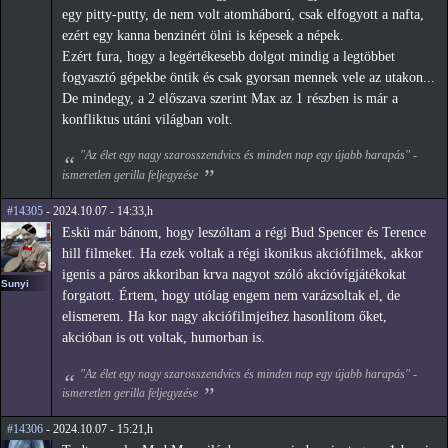
egy pitty-putty, de nem volt atomháború, csak elfogyott a nafta,
ezért egy kanna benzinért ölni is képesek a népek.
Ezért fura, hogy a legértékesebb dolgot mindig a legtöbbet
fogyasztó gépekbe öntik és csak gyorsan mennek vele az utakon...
De mindegy, a 2 előszava szerint Max az 1 részben is már a
konfliktus utáni világban volt.
"Az élet egy nagy szarosszendvics és minden nap egy újabb harapás" -
ismeretlen gerilla feljegyzése
#14305
- 2024.10.07 - 14:33,h
Eskü már bánom, hogy leszóltam a régi Bud Spencer és Terence
hill filmeket. Ha ezek voltak a régi ikonikus akciófilmek, akkor
igenis a páros akkoriban krva nagyot szóló akcióvígjátékokat
Sunyi
forgatott. Értem, hogy utólag engem nem varázsoltak el, de
elismerem. Ha kor nagy akciófilmjeihez hasonlítom őket,
akcióban is ott voltak, humorban is.
"Az élet egy nagy szarosszendvics és minden nap egy újabb harapás" -
ismeretlen gerilla feljegyzése
#14306
- 2024.10.07 - 15:21,h