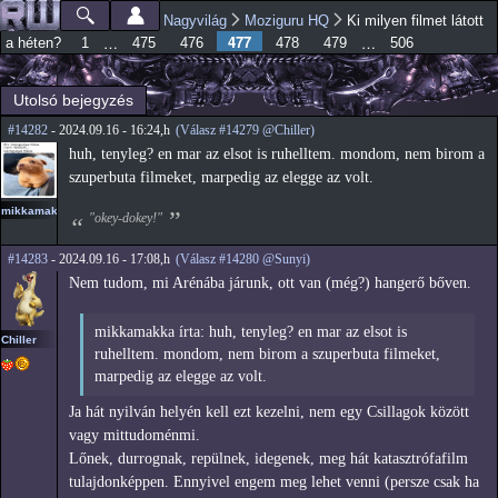
Ugrás a
Nagyvilág
Moziguru HQ
Ki milyen filmet látott
Főmenü
Jelenlegi hely
tartalomra
477
…
…
a héten?
1
475
476
478
479
506
Utolsó bejegyzés
#14282
- 2024.09.16 - 16:24,h
(Válasz #14279 @Chiller)
huh, tenyleg? en mar az elsot is ruhelltem. mondom, nem birom a
szuperbuta filmeket, marpedig az elegge az volt.
mikkamakka
"okey-dokey!"
#14283
- 2024.09.16 - 17:08,h
(Válasz #14280 @Sunyi)
Nem tudom, mi Arénába járunk, ott van (még?) hangerő bőven.
mikkamakka írta: huh, tenyleg? en mar az elsot is
Chiller
ruhelltem. mondom, nem birom a szuperbuta filmeket,
marpedig az elegge az volt.
Ja hát nyilván helyén kell ezt kezelni, nem egy Csillagok között
vagy mittudoménmi.
Lőnek, durrognak, repülnek, idegenek, meg hát katasztrófafilm
tulajdonképpen. Ennyivel engem meg lehet venni (persze csak ha