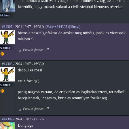
Tudtommal a Mad Max világban nem minden sivatag, az 1-ben is
látszódik, hogy maradt valami a civilizációból bizonyos részeken.
Moken
#14307
- 2024.10.07 - 16:31,h
(Válasz #14305 @Sunyi)
biztos a nosztalgiafaktor de azokat meg mindig jonak es viccesnek
talalom :)
Gabika
Parizer forever.
#14308
- 2024.10.07 - 16:33,h
dedpul es rozsi
ezt a fost :(((
Gabika
pedig nagyon vartam, de ertektelen es logikatlan sztori, tet nelkuli
harcjelenetek, idegesito, butta es semmilyen foellenseg.
Parizer forever.
#14309
- 2024.10.07 - 17:12,h
Longlegs