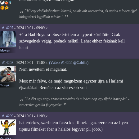
"Mi egy cipősdobozban laktunk, salak volt vacsorára, és apánk minden éjjel
hidegvérrel legyilkolt minket."
#14297
- 2024.10.01 - 09:09,k
+1 a Bad Boys-ra. Sose értettem a hypeot körülötte. Csak
szövegelnek végig, poénok nélkül. Lehet ehhez fekának kell
lenni.
Moken
#14298
- 2024.10.01 - 11:00,k
(Válasz #14295 @Gabika)
Nem nevettem el magamat.
Most már félve, de majd megnézem egyszer újra a Harlemi
Sunyi
éjszakákat. Remélem az viccesebb volt.
"Az élet egy nagy szarosszendvics és minden nap egy újabb harapás" -
ismeretlen gerilla feljegyzése
#14299
- 2024.10.01 - 11:09,k
hat erdekes, szerintem fasza kis filmek. igaz szeretem az ilyen
tipusu filmeket (bar a halalos fegyver pl. jobb.)
Gabika