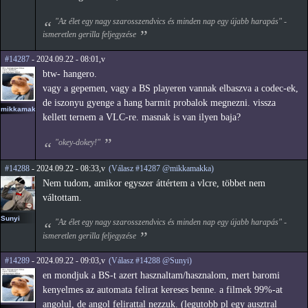
"Az élet egy nagy szarosszendvics és minden nap egy újabb harapás" -
ismeretlen gerilla feljegyzése
#14287
- 2024.09.22 - 08:01,v
btw- hangero.
vagy a gepemen, vagy a BS playeren vannak elbaszva a codec-ek,
de iszonyu gyenge a hang barmit probalok megnezni. vissza
mikkamakka
kellett ternem a VLC-re. masnak is van ilyen baja?
"okey-dokey!"
#14288
- 2024.09.22 - 08:33,v
(Válasz #14287 @mikkamakka)
Nem tudom, amikor egyszer áttértem a vlcre, többet nem
váltottam.
Sunyi
"Az élet egy nagy szarosszendvics és minden nap egy újabb harapás" -
ismeretlen gerilla feljegyzése
#14289
- 2024.09.22 - 09:03,v
(Válasz #14288 @Sunyi)
en mondjuk a BS-t azert hasznaltam/hasznalom, mert baromi
kenyelmes az automata felirat kereses benne. a filmek 99%-at
angolul, de angol felirattal nezzuk. (legutobb pl egy ausztral