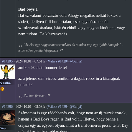
Bad boys 1
Hát ez valami borzasztó volt. Ahogy megállás nélkül lökték a
sódert, de ilyen full humortalan, csak egymásra dobált
szitokszavak áradata, háát én ebből vagy nagyon kinőttem, vagy
nem tudom. De kínszenvedés.
"Az élet egy nagy szarosszendvics és minden nap egy újabb harapás" -
ismeretlen gerilla feljegyzése
#14295
- 2024.10.01 - 07:51,k
(Válasz #14294 @Sunyi)
amikor 50 alatt boomer lettel.
az a jelenet sem vicces, amikor a dagadt rosszfiu a kiscsajnak
Gabika
pofazik?
Parizer forever.
#14296
- 2024.10.01 - 08:53,k
(Válasz #14294 @Sunyi)
Számomra is egy rádöbbenés volt, hogy nem az új rászek szarok,
hanem a Bad Boys régen is Bad volt... Illetve, hogy benne a
csajszi egy az egyben olyan, mint a transformeres picsa, tehát Bay
Vajk
már akkor is ilyen nőket dugott.