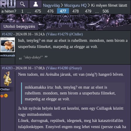
Ugrás a
Nagyvilág
Moziguru HQ
Ki milyen filmet látott
Főmenü
Jelenlegi hely
tartalomra
477
…
…
a héten?
1
475
476
478
479
506
Utolsó bejegyzés
#14282
- 2024.09.16 - 16:24,h
(Válasz #14279 @Chiller)
huh, tenyleg? en mar az elsot is ruhelltem. mondom, nem birom a
szuperbuta filmeket, marpedig az elegge az volt.
mikkamakka
"okey-dokey!"
#14283
- 2024.09.16 - 17:08,h
(Válasz #14280 @Sunyi)
Nem tudom, mi Arénába járunk, ott van (még?) hangerő bőven.
mikkamakka írta: huh, tenyleg? en mar az elsot is
Chiller
ruhelltem. mondom, nem birom a szuperbuta filmeket,
marpedig az elegge az volt.
Ja hát nyilván helyén kell ezt kezelni, nem egy Csillagok között
vagy mittudoménmi.
Lőnek, durrognak, repülnek, idegenek, meg hát katasztrófafilm
tulajdonképpen. Ennyivel engem meg lehet venni (persze csak ha