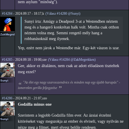
nem asylum "minőség").
#14284
- 2024.09.17 - 18:17,k
(Válasz #14280 @Sunyi)
Sunyi írta: Amúgy a Deadpool 3-at a Westendben néztem
meg és a hangerő konkrétan halk volt. Mintha csak otthon
néztem volna meg. Semmi rengető mély hang a
ZakMegrekken
robbanásoknál meg ilyenek.
Yep, ezért nem járok a Westendbe már. Egy-két vászon is szar.
#14285
- 2024.09.18 - 19:00,sze
(Válasz #14284 @ZakMegrekken)
Gee, akkor ez általános, nem csak az adott előadáson tiszteltek
meg ezzel?
Sunyi
"Az élet egy nagy szarosszendvics és minden nap egy újabb harapás" -
ismeretlen gerilla feljegyzése
#14286
- 2024.09.21 - 21:07,szo
Godzilla minus one
Szerintem a legjobb Godzilla film ever. Az ázsiai érzelmi
Sunyi
kitöréseket vagy megszokja az ember és elviseli, vagy nyilván ne
nézze meg a filmet, mert elvesz belőle rendesen.