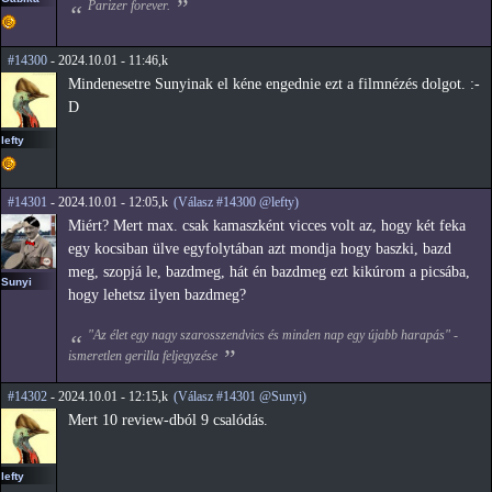
Parizer forever.
#14300
- 2024.10.01 - 11:46,k
Mindenesetre Sunyinak el kéne engednie ezt a filmnézés dolgot. :-
D
lefty
#14301
- 2024.10.01 - 12:05,k
(Válasz #14300 @lefty)
Miért? Mert max. csak kamaszként vicces volt az, hogy két feka
egy kocsiban ülve egyfolytában azt mondja hogy baszki, bazd
meg, szopjá le, bazdmeg, hát én bazdmeg ezt kikúrom a picsába,
Sunyi
hogy lehetsz ilyen bazdmeg?
"Az élet egy nagy szarosszendvics és minden nap egy újabb harapás" -
ismeretlen gerilla feljegyzése
#14302
- 2024.10.01 - 12:15,k
(Válasz #14301 @Sunyi)
Mert 10 review-dból 9 csalódás.
lefty