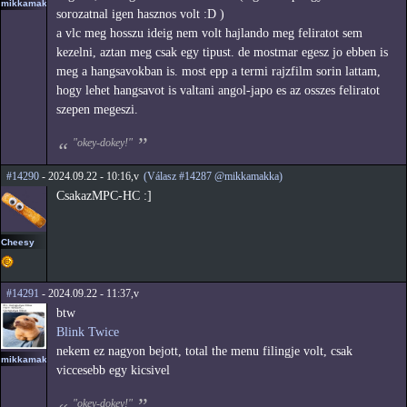
mikkamakka
sorozatnal igen hasznos volt :D )
a vlc meg hosszu ideig nem volt hajlando meg feliratot sem
kezelni, aztan meg csak egy tipust. de mostmar egesz jo ebben is
meg a hangsavokban is. most epp a termi rajzfilm sorin lattam,
hogy lehet hangsavot is valtani angol-japo es az osszes feliratot
szepen megeszi.
"okey-dokey!"
#14290
- 2024.09.22 - 10:16,v
(Válasz #14287 @mikkamakka)
CsakazMPC-HC :]
Cheesy
#14291
- 2024.09.22 - 11:37,v
btw
Blink Twice
nekem ez nagyon bejott, total the menu filingje volt, csak
mikkamakka
viccesebb egy kicsivel
"okey-dokey!"