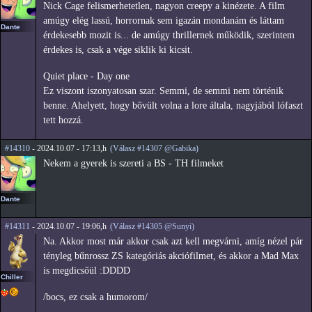
Nick Cage felismerhetetlen, nagyon creepy a kinézete. A film
amúgy elég lassú, horrornak sem igazán mondanám és láttam
Dante
érdekesebb mozit is... de amúgy thrillernek működik, szerintem
érdekes is, csak a vége siklik ki kicsit.
Quiet place - Day one
Ez viszont iszonyatosan szar. Semmi, de semmi nem történik
benne. Ahelyett, hogy bővült volna a lore általa, nagyjából lófaszt
tett hozzá.
#14310
- 2024.10.07 - 17:13,h
(Válasz #14307 @Gabika)
Nekem a gyerek is szereti a BS - TH filmeket
Dante
#14311
- 2024.10.07 - 19:06,h
(Válasz #14305 @Sunyi)
Na. Akkor most már akkor csak azt kell megvárni, amíg nézel pár
tényleg bűnrossz ZS kategóriás akciófilmet, és akkor a Mad Max
is megdicsőül :DDDD
Chiller
/bocs, ez csak a humorom/