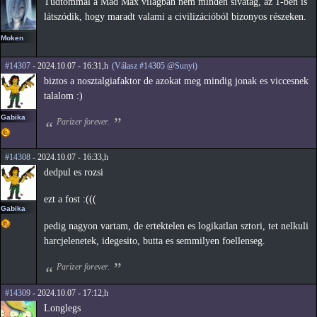
Tudtommal a Mad Max világban nem minden sivatag, az 1-ben is
látszódik, hogy maradt valami a civilizációból bizonyos részeken.
Moken
#14307
- 2024.10.07 - 16:31,h
(Válasz #14305 @Sunyi)
biztos a nosztalgiafaktor de azokat meg mindig jonak es viccesnek
talalom :)
Gabika
Parizer forever.
#14308
- 2024.10.07 - 16:33,h
dedpul es rozsi
ezt a fost :(((
Gabika
pedig nagyon vartam, de ertektelen es logikatlan sztori, tet nelkuli
harcjelenetek, idegesito, butta es semmilyen foellenseg.
Parizer forever.
#14309
- 2024.10.07 - 17:12,h
Longlegs