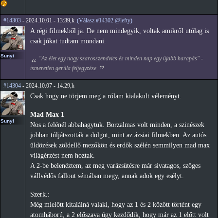
#14303
- 2024.10.01 - 13:39,k
(Válasz #14302 @lefty)
A régi filmekből ja. De nem mindegyik, voltak amikről utólag is
csak jókat tudtam mondani.
Sunyi
"Az élet egy nagy szarosszendvics és minden nap egy újabb harapás" -
ismeretlen gerilla feljegyzése
#14304
- 2024.10.07 - 14:29,h
Csak hogy ne törjem meg a rólam kialakult véleményt.
Mad Max 1
Sunyi
Nos a felénél abbahagytuk. Borzalmas volt minden, a szinészek
jobban túljátszották a dolgot, mint az ázsiai filmekben. Az autós
üldözések zöldellő mezőkön és erdők szélén semmilyen mad max
világérzést nem hoztak.
A 2-be belenéztem, az meg varázsütésre már sivatagos, szöges
vállvédős fallout sémában megy, annak adok egy esélyt.
Szerk.:
Még mielőtt kitalálná valaki, hogy az 1 és 2 között történt egy
atomháború, a 2 előszava úgy kezdődik, hogy már az 1 előtt volt