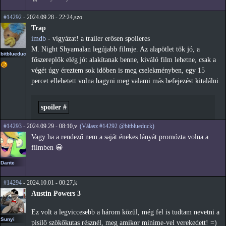
#14292
- 2024.09.28 - 22:24,szo
Trap
imdb
- vigyázat! a trailer erősen spoileres
M. Night Shyamalan legújabb filmje. Az alapötlet tök jó, a
bitblueduck
főszereplők elég jót alakítanak benne, kiváló film lehetne, csak a
végét úgy éreztem sok időben is meg cselekményben, egy 15
percet ellehetett volna hagyni meg valami más befejezést kitalálni.
spoiler #
#14293
- 2024.09.29 - 08:10,v
(Válasz #14292 @bitblueduck)
Vagy ha a rendező nem a saját énekes lányát promózta volna a
filmben 😀
Dante
#14294
- 2024.10.01 - 00:27,k
Austin Powers 3
Ez volt a legviccesebb a három közül, még fel is tudtam nevetni a
Sunyi
pisilő szökőkutas résznél, meg amikor minime-vel verekedett! =)