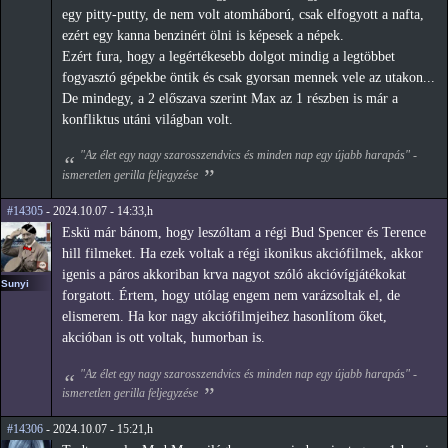
egy pitty-putty, de nem volt atomháború, csak elfogyott a nafta,
ezért egy kanna benzinért ölni is képesek a népek.
Ezért fura, hogy a legértékesebb dolgot mindig a legtöbbet
fogyasztó gépekbe öntik és csak gyorsan mennek vele az utakon...
De mindegy, a 2 előszava szerint Max az 1 részben is már a
konfliktus utáni világban volt.
"Az élet egy nagy szarosszendvics és minden nap egy újabb harapás" -
ismeretlen gerilla feljegyzése
#14305
- 2024.10.07 - 14:33,h
Eskü már bánom, hogy leszóltam a régi Bud Spencer és Terence
hill filmeket. Ha ezek voltak a régi ikonikus akciófilmek, akkor
igenis a páros akkoriban krva nagyot szóló akcióvígjátékokat
Sunyi
forgatott. Értem, hogy utólag engem nem varázsoltak el, de
elismerem. Ha kor nagy akciófilmjeihez hasonlítom őket,
akcióban is ott voltak, humorban is.
"Az élet egy nagy szarosszendvics és minden nap egy újabb harapás" -
ismeretlen gerilla feljegyzése
#14306
- 2024.10.07 - 15:21,h