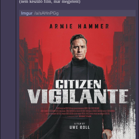
(nem készülő film, már megjelent)
Imgur
/a/sAHnPGg