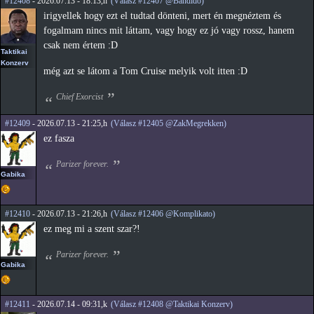
#12408
- 2026.07.13 - 18:13,h
(Válasz #12407 @Bandido)
irigyellek hogy ezt el tudtad dönteni, mert én megnéztem és
fogalmam nincs mit láttam, vagy hogy ez jó vagy rossz, hanem
csak nem értem :D
Taktikai
Konzerv
még azt se látom a Tom Cruise melyik volt itten :D
Chief Exorcist
#12409
- 2026.07.13 - 21:25,h
(Válasz #12405 @ZakMegrekken)
ez fasza
Parizer forever.
Gabika
#12410
- 2026.07.13 - 21:26,h
(Válasz #12406 @Komplikato)
ez meg mi a szent szar?!
Parizer forever.
Gabika
#12411
- 2026.07.14 - 09:31,k
(Válasz #12408 @Taktikai Konzerv)