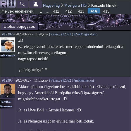
Ugrás a
Nagyvilág
Moziguru HQ
Készülő filmek,
Főmenü
Jelenlegi hely
tartalomra
414
…
melyek érdekelnek!
1
411
412
413
415
Utolsó bejegyzés
#12392
- 2026.06.27 - 11:28,szo
(Válasz #12391 @ZakMegrekken)
xD
ezt elegge szarul idozitettek, mert eppen mindenhol fellangolt a
muszlim ellenesseg a vilagon.
mikkamakka
nagy tapsot nekik!
"okey-dokey!"
#12393
- 2026.06.27 - 11:55,szo
(Válasz #12392 @mikkamakka)
Akkor ajánlom figyelmedbe az alábbi alkotást. Elvileg arról szól,
hogy egy Amerikából Európába érkező igazságosztó
migránsbűnözőket irtogat. :D
Taktikai
Konzerv
Ja, és Uwe Boll + Armie Hammer! :D
Ja, és Németországban elvileg már betiltották.