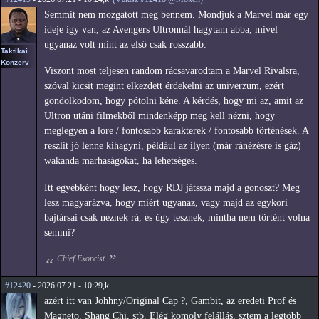
Semmit nem mozgatott meg bennem. Mondjuk a Marvel már egy
ideje így van, az Avengers Ultronnál hagytam abba, mivel
ugyanaz volt mint az első csak rosszabb.
Taktikai
Konzerv
Viszont most teljesen random rácsavarodtam a Marvel Rivalsra,
szóval kicsit megint elkezdett érdekelni az univerzum, ezért
gondolkodom, hogy pótolni kéne. A kérdés, hogy mi az, amit az
Ultron utáni filmekből mindenképp meg kell nézni, hogy
meglegyen a lore / fontosabb karakterek / fontosabb történések. A
reszlit jó lenne kihagyni, például az ilyen (már ránézésre is gáz)
wakanda marhaságokat, ha lehetséges.
Itt egyébként hogy lesz, hogy RDJ játssza majd a gonoszt? Meg
lesz magyarázva, hogy miért ugyanaz, vagy majd az egykori
bajtársai csak néznek rá, és úgy tesznek, mintha nem történt volna
semmi?
Chief Exorcist
#12420
- 2026.07.21 - 10:29,k
azért itt van Johhny/Original Cap ?, Gambit, az eredeti Prof és
Magneto, Shang Chi, stb. Elég komoly felállás, sztem a legtöbb