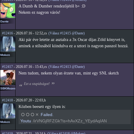
A Dumb & Dumber rendezőjétől b+ :D
Nekem ez nagyon várós!
Dante
#12416
- 2026.07.16 - 12:52,cs
(Válasz #12415 @Dante)
Aki pár éve letette az asztalra a 3x Oscar díjas Zöld könyvet is,
aminek a stílusából kiindulva ez a sztori is nagyon passzol hozzá.
Moken
#12417
- 2026.07.16 - 15:43,cs
(Válasz #12413 @Dante)
Nem tudom, nekem olyan érzete van, mint egy SNL sketch
Ezt a stupidságot!
SBKMozes
#12418
- 2026.07.20 - 22:03,h
Közben beesett egy ilyen is:
⭘
⭘
⭘
✕
Failed.
Youtu
/irVNGjRFZGk?is=hAvXZz_YEydAqIAN
Moken
#12419
- 2026.07.21 - 10:24,k
(Válasz #12418 @Moken)