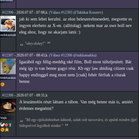
Bandido
#12396
- 2026.07.07 - 07:08,k
(Válasz #12393 @Taktikai Konzerv)
jah ki sem lehet kerulni. az elon beleszerelmesedett, megvette es
ingyen elerheto az X-en. (allitolag). nekem mar az uwe boll nev
eleg ahoz, hogy ne akarjam latni.:)
mikkamakka
"okey-dokey!"
#12397
- 2026.07.07 - 08:43,k
(Válasz #12396 @mikkamakka)
Igazából egy félig-meddig oké film, Boll most túlteljesített. Bár
még így is van benne gagyi rész. Kb egy law abiding citizen csak
happy endinggel meg most nem [csak] fehér férfiak a rószak
bitblueduck
benne.
#12398
- 2026.07.07 - 09:31,k
A leszámolós részt láttam a túbon. Van még benne más is, amiért
érdemes megnézni?
Vajk
"Mi egy cipősdobozban laktunk, salak volt vacsorára, és apánk minden éjjel
hidegvérrel legyilkolt minket."