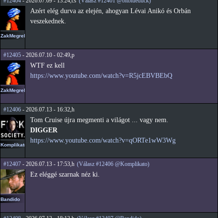
#12404
- 2026.07.09 - 13:24,cs
(Válasz #12401 @bitblueduck)
Azért elég durva az elején, ahogyan Lévai Anikó és Orbán
veszekednek.
ZakMegrekken
#12405
- 2026.07.10 - 02:49,p
WTF ez kell
https://www.youtube.com/watch?v=R5jcEBVBEbQ
ZakMegrekken
#12406
- 2026.07.13 - 16:32,h
Tom Cruise újra megmenti a világot ... vagy nem.
DIGGER
https://www.youtube.com/watch?v=qORTe1wW3Wg
Komplikato
#12407
- 2026.07.13 - 17:53,h
(Válasz #12406 @Komplikato)
Ez eléggé szarnak néz ki.
Bandido