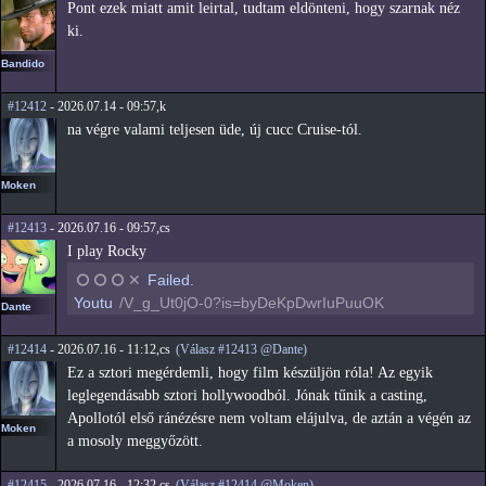
Pont ezek miatt amit leirtal, tudtam eldönteni, hogy szarnak néz
ki.
Bandido
#12412
- 2026.07.14 - 09:57,k
na végre valami teljesen üde, új cucc Cruise-tól.
Moken
#12413
- 2026.07.16 - 09:57,cs
I play Rocky
⭘
⭘
⭘
✕
Failed.
Youtu
/V_g_Ut0jO-0?is=byDeKpDwrIuPuuOK
Dante
#12414
- 2026.07.16 - 11:12,cs
(Válasz #12413 @Dante)
Ez a sztori megérdemli, hogy film készüljön róla! Az egyik
leglegendásabb sztori hollywoodból. Jónak tűnik a casting,
Apollotól első ránézésre nem voltam elájulva, de aztán a végén az
Moken
a mosoly meggyőzött.
#12415
- 2026.07.16 - 12:32,cs
(Válasz #12414 @Moken)