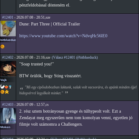
pénzfeldobással dönteném el.
#12401
- 2026.07.08 - 20:51,sze
Dune: Part Three | Official Trailer
https://www.youtube.com/watch?v=NdvqHc56lE0
bitblueduck
#12402
- 2026.07.08 - 21:16,sze
(Válasz #12401 @bitblueduck)
"Soap trusted you!"
BTW örülök, hogy Sting visszatért.
Vajk
"Mi egy cipősdobozban laktunk, salak volt vacsorára, és apánk minden éjjel
hidegvérrel legyilkolt minket."
#12403
- 2026.07.09 - 12:57,cs
2. rész sztem botrányosan gyenge és túlhypeolt volt. Ezt a
Zendayat meg egyszerűen nem tom komolyan venni, egyetlen jó
filmje volt számomra a Challengers.
Moken