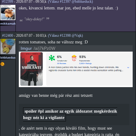
#12399
- 2026.07.07 - 09:50,k
(Válasz #12397 @bitblueduck)
okes, kivancsi lettem. mar jon, ebed melle jo lesz talan. :)
"okey-dokey!"
mikkamakka
#12400
- 2026.07.07 - 10:03,k
(Válasz #12398 @Vajk)
rotten tomatoes, soha ne változz meg :D
Imgur
/a/j7kPz0W
bitblueduck
amúgy van benne még pár rész ami tetszett
spoiler #pl amikor az egyik áldozatot megkérdezik
hogy néz ki a vigilante
, de azért nem is egy olyan kiváló film, hogy must see
kategóriába tegyem. érződik a budget kategória is rajta. én