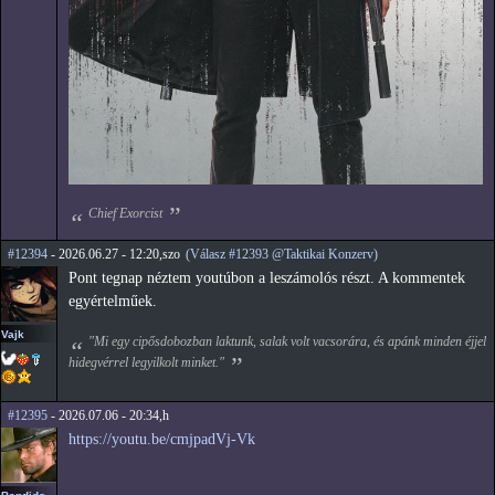
Chief Exorcist
#12394
- 2026.06.27 - 12:20,szo
(Válasz #12393 @Taktikai Konzerv)
Pont tegnap néztem youtúbon a leszámolós részt. A kommentek
egyértelműek.
Vajk
"Mi egy cipősdobozban laktunk, salak volt vacsorára, és apánk minden éjjel
hidegvérrel legyilkolt minket."
#12395
- 2026.07.06 - 20:34,h
https://youtu.be/cmjpadVj-Vk