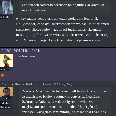
es altalaban sokkal nehezebben boldogulnak az amerikai
nagy filmekben
Moken
én úgy tudom pont a brit színészek azok, akik letarolják
Hollywoodot, és sokkal sikeresebbek arányaiban, mint az amcsi
színészek. Illetve britek nagyon jól tudják amcsi akcentust
másolni, míg fordítva ez szinte sose jön össze, ezért is lehet az,
amit Mozes írt, hogy Bondot nem alakíthatja amcsi színész.
#12369
- 2026.05.18 - 16:46,h
+ a faszméret
lefty
#12370
- 2026.05.20 - 09:28,sze
(Válasz #12362 @Zoo)
Zoo írta: Szerintem Nolan sosem tett le egy Blade Runnert
az asztalra, és Ridley Scottnak is vegyes az életműve.
Számomra Nolan sem volt eddig sem tökéletesen
Taktikai
megbízható (nem mondanám minden filmjét jónak), a
Konzerv
színészek válogatása sem mindig jön össze neki (ha kínos