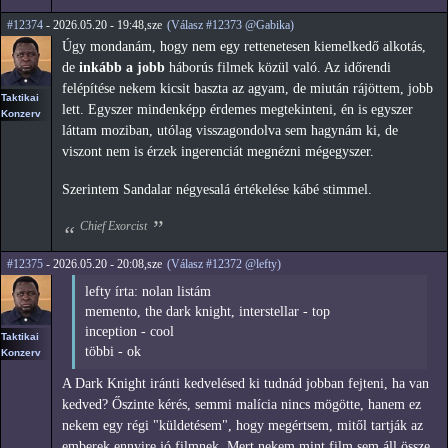
#12374
- 2026.05.20 - 19:48,sze
(Válasz #12373 @Gabika)
Úgy mondanám, hogy nem egy rettenetesen kiemelkedő alkotás,
de
inkább a jobb
háborús filmek közül való. Az időrendi
felépítése nekem kicsit baszta az agyam, de miután rájöttem, jobb
Taktikai
lett. Egyszer mindenképp érdemes megtekinteni, én is egyszer
Konzerv
láttam moziban, utólag visszagondolva sem hagynám ki, de
viszont nem is érzek ingerenciát megnézni mégegyszer.
Szerintem Sandalar négyesalá értékelése kábé stimmel.
Chief Exorcist
#12375
- 2026.05.20 - 20:08,sze
(Válasz #12372 @lefty)
lefty írta: nolan listám
memento, the dark knight, interstellar - top
inception - cool
Taktikai
többi - ok
Konzerv
A Dark Knight iránti kedvelésed ki tudnád jobban fejteni, ha van
kedved? Őszinte kérés, semmi malícia nincs mögötte, hanem ez
nekem egy régi "küldetésem", hogy megértsem, mitől tartják az
emberek ennyire jó filmnek. Mert nekem mint film sem áll össze