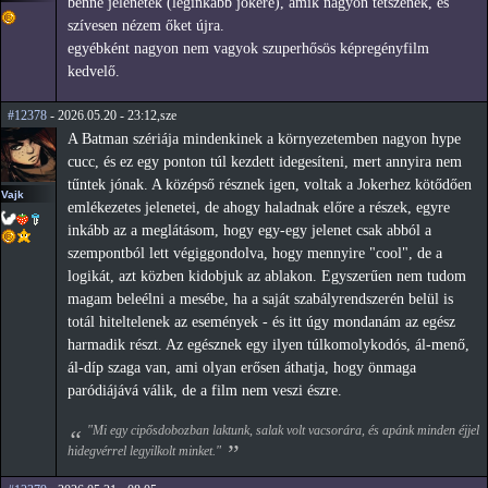
benne jelenetek (leginkább jokeré), amik nagyon tetszenek, és
szívesen nézem őket újra.
egyébként nagyon nem vagyok szuperhősös képregényfilm
kedvelő.
#12378
- 2026.05.20 - 23:12,sze
A Batman szériája mindenkinek a környezetemben nagyon hype
cucc, és ez egy ponton túl kezdett idegesíteni, mert annyira nem
tűntek jónak. A középső résznek igen, voltak a Jokerhez kötődően
Vajk
emlékezetes jelenetei, de ahogy haladnak előre a részek, egyre
inkább az a meglátásom, hogy egy-egy jelenet csak abból a
szempontból lett végiggondolva, hogy mennyire "cool", de a
logikát, azt közben kidobjuk az ablakon. Egyszerűen nem tudom
magam beleélni a mesébe, ha a saját szabályrendszerén belül is
totál hiteltelenek az események - és itt úgy mondanám az egész
harmadik részt. Az egésznek egy ilyen túlkomolykodós, ál-menő,
ál-díp szaga van, ami olyan erősen áthatja, hogy önmaga
paródiájává válik, de a film nem veszi észre.
"Mi egy cipősdobozban laktunk, salak volt vacsorára, és apánk minden éjjel
hidegvérrel legyilkolt minket."