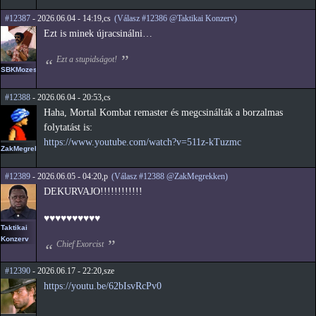
#12387
- 2026.06.04 - 14:19,cs
(Válasz #12386 @Taktikai Konzerv)
Ezt is minek újracsinálni…
Ezt a stupidságot!
SBKMozes
#12388
- 2026.06.04 - 20:53,cs
Haha, Mortal Kombat remaster és megcsinálták a borzalmas
folytatást is:
https://www.youtube.com/watch?v=511z-kTuzmc
ZakMegrekken
#12389
- 2026.06.05 - 04:20,p
(Válasz #12388 @ZakMegrekken)
DEKURVAJO!!!!!!!!!!!!
♥️♥️♥️♥️♥️♥️♥️♥️♥️♥️
Taktikai
Konzerv
Chief Exorcist
#12390
- 2026.06.17 - 22:20,sze
https://youtu.be/62bIsvRcPv0