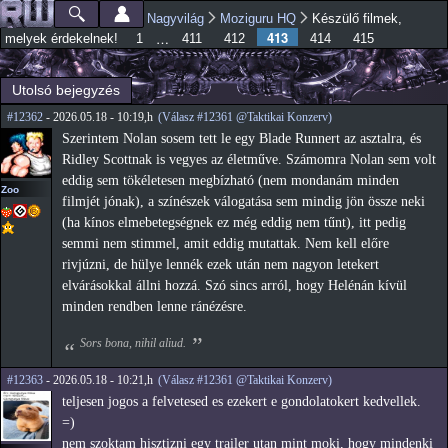
Ugrás a
Nagyvilág
Moziguru HQ
Készülő filmek,
Főmenü
Jelenlegi hely
tartalomra
413
…
melyek érdekelnek!
1
411
412
414
415
Utolsó bejegyzés
#12362
- 2026.05.18 - 10:19,h
(Válasz #12361 @Taktikai Konzerv)
Szerintem Nolan sosem tett le egy Blade Runnert az asztalra, és
Ridley Scottnak is vegyes az életműve. Számomra Nolan sem volt
eddig sem tökéletesen megbízható (nem mondanám minden
Zoo
filmjét jónak), a színészek válogatása sem mindig jön össze neki
(ha kínos elmebetegségnek ez még eddig nem tűnt), itt pedig
semmi nem stimmel, amit eddig mutattak. Nem kell előre
rivjúzni, de hülye lennék ezek után nem nagyon letekert
elvárásokkal állni hozzá. Szó sincs arról, hogy Helénán kívül
minden rendben lenne ránézésre.
Sors bona, nihil aliud.
#12363
- 2026.05.18 - 10:21,h
(Válasz #12361 @Taktikai Konzerv)
teljesen jogos a felvetesed es ezekert e gondolatokert kedvellek.
=)
nem szoktam hisztizni egy trailer utan mint moki, hogy mindenki