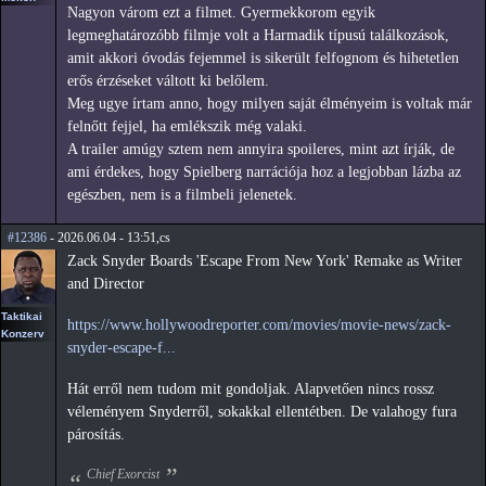
Nagyon várom ezt a filmet. Gyermekkorom egyik
legmeghatározóbb filmje volt a Harmadik típusú találkozások,
amit akkori óvodás fejemmel is sikerült felfognom és hihetetlen
erős érzéseket váltott ki belőlem.
Meg ugye írtam anno, hogy milyen saját élményeim is voltak már
felnőtt fejjel, ha emlékszik még valaki.
A trailer amúgy sztem nem annyira spoileres, mint azt írják, de
ami érdekes, hogy Spielberg narrációja hoz a legjobban lázba az
egészben, nem is a filmbeli jelenetek.
#12386
- 2026.06.04 - 13:51,cs
Zack Snyder Boards 'Escape From New York' Remake as Writer
and Director
Taktikai
https://www.hollywoodreporter.com/movies/movie-news/zack-
Konzerv
snyder-escape-f...
Hát erről nem tudom mit gondoljak. Alapvetően nincs rossz
véleményem Snyderről, sokakkal ellentétben. De valahogy fura
párosítás.
Chief Exorcist