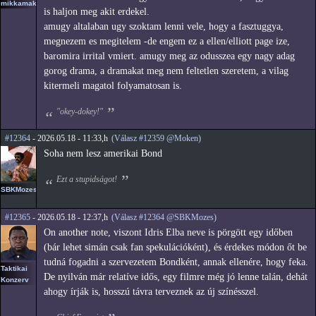
mikkamakka
is haljon meg akit erdekel.
amugy altalaban ugy szoktam lenni vele, hogy a fasztuggya,
megnezem es megitelem -de engem ez a ellen/elliott page ize,
baromira irrital vmiert. amugy meg az odusszea egy nagy adag
gorog drama, a dramakat meg nem feltetlen szeretem, a vilag
kitermeli magatol folyamatosan is.
"okey-dokey!"
#12364
- 2026.05.18 - 11:33,h
(Válasz #12359 @Moken)
Soha nem lesz amerikai Bond
Ezt a stupidságot!
SBKMozes
#12365
- 2026.05.18 - 12:37,h
(Válasz #12364 @SBKMozes)
On another note, viszont Idris Elba neve is pörgött egy időben
(bár lehet simán csak fan spekulációként), és érdekes módon őt be
tudná fogadni a szervezetem Bondként, annak ellenére, hogy feka.
Taktikai
De nyilván már relatíve idős, egy filmre még jó lenne talán, dehát
Konzerv
ahogy írják is, hosszú távra terveznek az új színésszel.