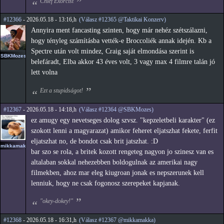
Chief Exorcist
#12366
- 2026.05.18 - 13:16,h
(Válasz #12365 @Taktikai Konzerv)
Annyira ment fancasting szinten, hogy már nehéz szétszálazni,
hogy tényleg számításba vették-e Broccoliék annak idején. Kb a
Spectre után volt mindez, Craig saját elmondása szerint is
SBKMozes
belefáradt, Elba akkor 43 éves volt, 3 vagy max 4 filmre talán jó
lett volna
Ezt a stupidságot!
#12367
- 2026.05.18 - 14:18,h
(Válasz #12364 @SBKMozes)
ez amugy egy nevetseges dolog szvsz. "kepzeletbeli karakter" (ez
szokott lenni a magyarazat) amikor feheret eljatszhat fekete, ferfit
eljatszhat no, de bondot csak brit jatszhat. :D
mikkamakka
bar szo se rola, a britek kozott rengeteg nagyon jo szinesz van es
altalaban sokkal nehezebben boldogulnak az amerikai nagy
filmekben, ahoz mar eleg kiugroan jonak es nepszerunek kell
lenniuk, hogy ne csak fogonosz szerepeket kapjanak.
"okey-dokey!"
#12368
- 2026.05.18 - 16:31,h
(Válasz #12367 @mikkamakka)