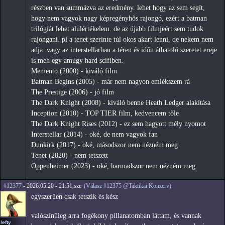
részben van summázva az eredmény. lehet hogy az sem segít,
hogy nem vagyok nagy képregényhős rajongó, ezért a batman
trilógiát lehet alulértékelem. de az újabb filmjeért sem tudok
rajongani. pl a tenet szerinte túl okos akart lenni, de nekem nem
adja. vagy az interstellarban a téren és időn áthatoló szeretet ereje
is meh egy amúgy hard scifiben.
Memento (2000) - kiváló film
Batman Begins (2005) - már nem nagyon emlékszem rá
The Prestige (2006) - jó film
The Dark Knight (2008) - kiváló benne Heath Ledger alakítása
Inception (2010) - TOP TIER film, kedvencem tőle
The Dark Knight Rises (2012) - ez sem hagyott mély nyomot
Interstellar (2014) - oké, de nem vagyok fan
Dunkirk (2017) - oké, másodszor nem nézném meg
Tenet (2020) - nem tetszett
Oppenheimer (2023) - oké, harmadszor nem nézném meg
#12377
- 2026.05.20 - 21:51,sze
(Válasz #12375 @Taktikai Konzerv)
egyszerűen csak tetszik és kész
valószínűleg arra fogékony pillanatomban láttam, és vannak
lefty