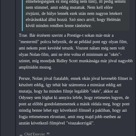
elmebetegségnek ez még eddig nem tűnt), itt pedig semmi
nem stimmel, amit eddig mutattak. Nem kell előre
rivjúzni, de hülye lennék ezek után nem nagyon letekert
elvárásokkal állni hozzá. Szó sincs arról, hogy Helénán
kívül minden rendben lenne ránézésre.
True. Bár érzésem szerint a Prestige-t sokan már-már a
"mestermű" polcra helyezik, de az például pont egy olyan film,
ami nekem pont kevésbé tetszik. Viszont nálam még nem volt
olyan Nolan-film, ami ne érte volna el minimum az "okés"-
szintet, míg mondjuk Ridley Scott munkássága már jóval nagyobb
amplitúdón mozog.
Persze, Nolan jóval fiatalabb, ennek okán jóval kevesebb filmet is
készített eddig, így tehát bár számomra a mintázat eddig azt
mutatja, hogy ha minden filmje legalább "okés", akkor az
Odyssey sem lóghat ki annyira lefele, hogy rettenetes legyen, de
pont az előbbi gondolatmenetnek a másik oldala meg, hogy pont
mindig benne lehet egy következő filmnél a pakliban, hogy azt
fogja rettenetesen elrontani, amit meg majd jobb esetben az
azután következő filmjével "visszakorrigál".
Chief Exorcist