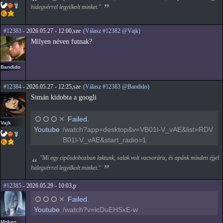
hidegvérrel legyilkolt minket."
#12383
- 2026.05.27 - 12:00,sze
(Válasz #12382 @Vajk)
Milyen néven futnak?
Bandido
#12384
- 2026.05.27 - 12:25,sze
(Válasz #12383 @Bandido)
Simán kidobta a googli
⭘
⭘
⭘
✕
Failed.
Vajk
Youtube
/watch?app=desktop&v=VB01l-V_vAE&list=RDV
B01l-V_vAE&start_radio=1
"Mi egy cipősdobozban laktunk, salak volt vacsorára, és apánk minden éjjel
hidegvérrel legyilkolt minket."
#12385
- 2026.05.29 - 10:03,p
⭘
⭘
⭘
✕
Failed.
Youtube
/watch?v=icDuEHSxE-w
Moken