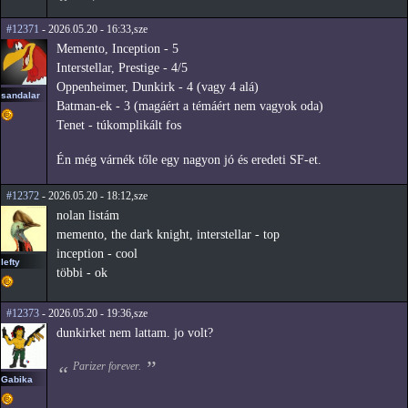
#12371
- 2026.05.20 - 16:33,sze
Memento, Inception - 5
Interstellar, Prestige - 4/5
Oppenheimer, Dunkirk - 4 (vagy 4 alá)
sandalar
Batman-ek - 3 (magáért a témáért nem vagyok oda)
Tenet - túkomplikált fos
Én még várnék tőle egy nagyon jó és eredeti SF-et.
#12372
- 2026.05.20 - 18:12,sze
nolan listám
memento, the dark knight, interstellar - top
inception - cool
lefty
többi - ok
#12373
- 2026.05.20 - 19:36,sze
dunkirket nem lattam. jo volt?
Parizer forever.
Gabika