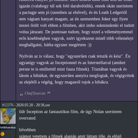
igazán (valahogy túl sok felé darabolódik), ennek okán szerintem
a pacingje sem jó (szemben az elsővel), és én Leath Ledgertől
sem vágtam hanyatt magam, az én szememben Joker egy ilyen
mezei őrült volt ebben a filmben, akit imho sokmindenki el tudott
volna játszani. De pontosan tudom, hogy ezzel a véleményemmel
erős kisebbségben vagyok, ezért igyekszem minél több véleményt
meghallgatni, hátha egyszer megértem :))
Nyilván az is válasz, hogy "egyszerűen csak tetszik és kész". Én
ugyanígy vagyok az Inceptionnel és az Interstellarral (amiket
persze te is említettél mint fasza filmek). Tisztában vagyok és
látom a hibáikat, de egyszerűen annyira megfogtak, és végigvittek
az elejétől a végéig, hogy magasról tojok a hibákra.
Chief Exorcist
#12376
- 2026.05.20 - 20:56,sze
tldr Inception az fantasztikus film, de úgy Nolan szerintem
overrated.
bitblueduck
bővebben
számot vetettem a filmek alapján amit láttam tőle, és előző