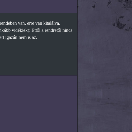
rendeben van, erre van kitalálva.
kább vidékiek): Ettől a rendretől nincs
rt igazán nem is az.