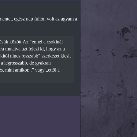
entet, egész nap fullon volt az agyam a
tésük között.Az "ennél a csokinál
a mutatva azt fejezi ki, hogy az a
itól nincs rosszabb" szerkezet kicsit
z a legrosszabb, de gyakran
s, mint amikor...” vagy „ettől a