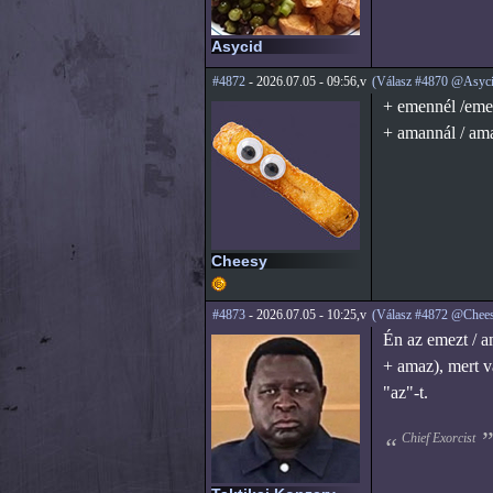
Asycid
#4872
- 2026.07.05 - 09:56,v
(Válasz #4870 @Asyci
+ emennél /eme
+ amannál / am
Cheesy
#4873
- 2026.07.05 - 10:25,v
(Válasz #4872 @Chee
Én az emezt / a
+ amaz), mert v
"az"-t.
Chief Exorcist