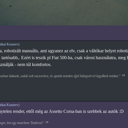
ikai Konzerv)
 robotizált manuális, ami ugyanez az elv, csak a váltókar helyet roboti
tartósabb,. Ezért is teszik pl Fiat 500-ba, csak városi használatra, me
ználják - nem túl komfortos.
zban laktunk, salak volt vacsorára, és apánk minden éjjel hidegvérrel legyilkolt minket."
ikai Konzerv)
nytelen render, ettől még az Assetto Corsa-ban is szebbek az autók :D
eget, lett egy matchem Tinderen"