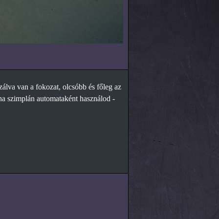
zálva van a fokozat, olcsóbb és főleg az
g ha szimplán automataként használod -