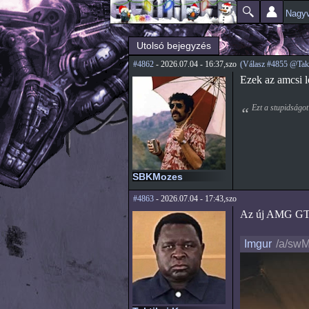
Nagyv
Főmenü
Jelenlegi hely
Utolsó bejegyzés
#4862
- 2026.07.04 - 16:37,szo
(Válasz #4855 @Takt
Ezek az amcsi l
Ezt a stupidságot
SBKMozes
#4863
- 2026.07.04 - 17:43,szo
Az új AMG GT 
Imgur
/a/sw