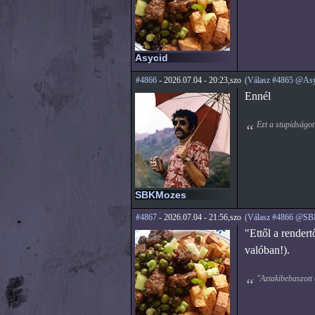
Asycid
#4866
- 2026.07.04 - 20:23,szo
(Válasz #4865 @Asy
Ennél
Ezt a stupidságot
SBKMozes
#4867
- 2026.07.04 - 21:56,szo
(Válasz #4866 @S
"Ettől a render
valóban!).
"Aztakibebaszott 