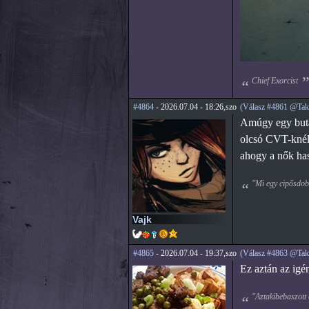
Chief Exorcist
#4864
- 2026.07.04 - 18:26,szo
(Válasz #4861 @Takt
Amúgy egy buta,
olcsó CVT-knél 
ahogy a nők has
"Mi egy cipősdobo
Vajk
#4865
- 2026.07.04 - 19:37,szo
(Válasz #4863 @Takt
Ez aztán az igé
"Aztakibebaszott 