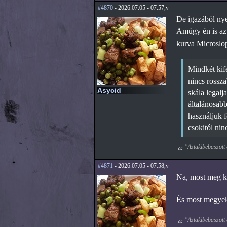
#4870
- 2026.07.05 - 07:57,v
De igazából nyel
Amúgy én is az 
kurva Microslop 
Mindkét kife
nincs rossza
Asycid
skála legalj
általánosabb
használjuk f
csokitól nin
"Aztakibebaszott 
#4871
- 2026.07.05 - 07:58,v
Na, most meg két
És most megyek
"Aztakibebaszott 