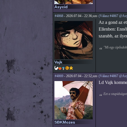
Asycid
#4868
- 2026.07.04 - 22:36,szo
(Válasz #4867 @Asy
Az a gond az ett
Ellenben: Ennél
szarabb, az ily
"Mi egy cipősdobo
Vajk
#4869
- 2026.07.04 - 22:52,szo
(Válasz #4867 @Asy
Ld Vajk kommen
Ezt a stupidságot
SBKMozes