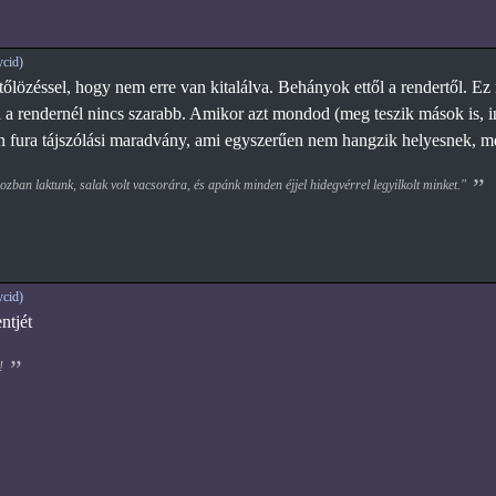
cid)
őlözéssel, hogy nem erre van kitalálva. Behányok ettől a rendertől. Ez 
 a rendernél nincs szarabb. Amikor azt mondod (meg teszik mások is, in
en fura tájszólási maradvány, ami egyszerűen nem hangzik helyesnek, me
zban laktunk, salak volt vacsorára, és apánk minden éjjel hidegvérrel legyilkolt minket."
cid)
tjét
!