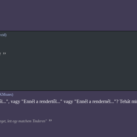
cid)
!
BKMozes)
től...", vagy "Ennél a rendertől..." vagy "Ennél a rendernél..."? Tehát 
eget, lett egy matchem Tinderen"