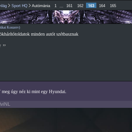
Ugrás a
163
…
ilág
Sport HQ
Autómánia
1
161
162
164
165
tartalomra
ikai Konzerv)
ökhárítótoldatok minden autót szétbasznak
!
meg úgy néz ki mint egy Hyundai.
MviNL