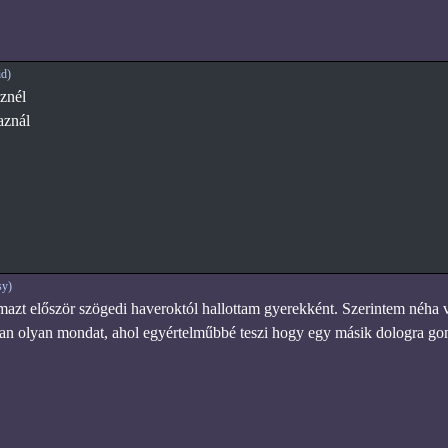
d)
znél
aznál
sy)
mazt először szögedi haveroktól hallottam gyerekként. Szerintem néha 
an olyan mondat, ahol egyértelműbbé teszi hogy egy másik dologra go