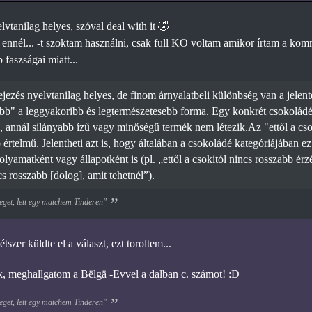
vtanilag helyes, szóval deal with it 🤣
ennél... -t szoktam használni, csak full KO voltam amikor írtam a komm
faszságai miatt...
jezés nyelvtanilag helyes, de finom árnyalatbeli különbség van a jelen
bb" a leggyakoribb és legtermészetesebb forma. Egy konkrét csokoládér
a, annál silányabb ízű vagy minőségű termék nem létezik.Az "ettől a csok
 értelmű. Jelentheti azt is, hogy általában a csokoládé kategóriájában e
olyamatként vagy állapotként is (pl. „ettől a csokitól nincs rosszabb érzé
cs rosszabb [dolog], amit tehetnél”).
eget, lett egy matchem Tinderen"
szer küldte el a választ, ezt toroltem...
, meghallgatom a Bëlgä -Evvel a dalban c. számot! :D
eget, lett egy matchem Tinderen"