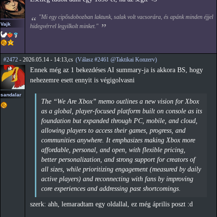
"Mi egy cipősdobozban laktunk, salak volt vacsorára, és apánk minden éjjel
Vajk
hidegvérrel legyilkolt minket."
#2472
- 2026.05.14 - 14:13,cs
(Válasz #2461 @Taktikai Konzerv)
Ennek még az 1 bekezdéses AI summary-ja is akkora BS, hogy
nehezemre esett ennyit is végigolvasni
sandalar
The “We Are Xbox” memo outlines a new vision for Xbox
as a global, player-focused platform built on console as its
foundation but expanded through PC, mobile, and cloud,
allowing players to access their games, progress, and
communities anywhere. It emphasizes making Xbox more
affordable, personal, and open, with flexible pricing,
better personalization, and strong support for creators of
all sizes, while prioritizing engagement (measured by daily
active players) and reconnecting with fans by improving
core experiences and addressing past shortcomings
.
szerk: ahh, lemaradtam egy oldallal, ez még április poszt :d