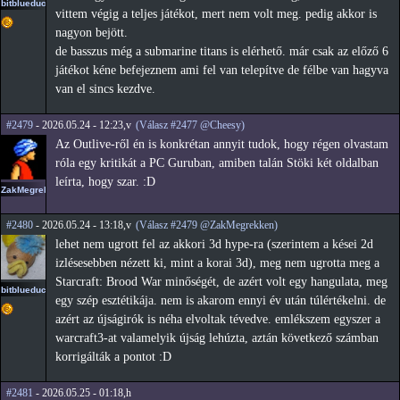
bitblueduck
vittem végig a teljes játékot, mert nem volt meg. pedig akkor is
nagyon bejött.
de basszus még a submarine titans is elérhető. már csak az előző 6
játékot kéne befejeznem ami fel van telepítve de félbe van hagyva
van el sincs kezdve.
#2479
- 2026.05.24 - 12:23,v
(Válasz #2477 @Cheesy)
Az Outlive-ről én is konkrétan annyit tudok, hogy régen olvastam
róla egy kritikát a PC Guruban, amiben talán Stöki két oldalban
leírta, hogy szar. :D
ZakMegrekken
#2480
- 2026.05.24 - 13:18,v
(Válasz #2479 @ZakMegrekken)
lehet nem ugrott fel az akkori 3d hype-ra (szerintem a kései 2d
izlésesebben nézett ki, mint a korai 3d), meg nem ugrotta meg a
Starcraft: Brood War minőségét, de azért volt egy hangulata, meg
bitblueduck
egy szép esztétikája. nem is akarom ennyi év után túlértékelni. de
azért az újságirók is néha elvoltak tévedve. emlékszem egyszer a
warcraft3-at valamelyik újság lehúzta, aztán következő számban
korrigálták a pontot :D
#2481
- 2026.05.25 - 01:18,h