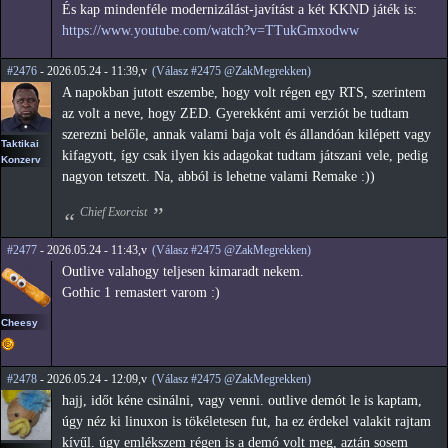
És kap mindenféle modernizálást-javítást a két KKND játék is:
https://www.youtube.com/watch?v=TTukGmxodww
#2476
- 2026.05.24 - 11:39,v
(Válasz #2475 @ZakMegrekken)
A napokban jutott eszembe, hogy volt régen egy RTS, szerintem
az volt a neve, hogy ZED. Gyerekként ami verziót be tudtam
szerezni belőle, annak valami baja volt és állandóan kilépett vagy
Taktikai
kifagyott, így csak ilyen kis adagokat tudtam játszani vele, pedig
Konzerv
nagyon tetszett. Na, abból is lehetne valami Remake :))
Chief Exorcist
#2477
- 2026.05.24 - 11:43,v
(Válasz #2475 @ZakMegrekken)
Outlive valahogy teljesen kimaradt nekem.
Gothic 1 remastert varom :)
Cheesy
#2478
- 2026.05.24 - 12:09,v
(Válasz #2475 @ZakMegrekken)
hajj, időt kéne csinálni, vagy venni. outlive demót le is kaptam,
úgy néz ki linuxon is tökéletesen fut, ha ez érdekel valakit rajtam
kívűl. úgy emlékszem régen is a demó volt meg, aztán sosem