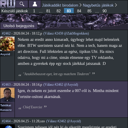
Ugrás a
Játékaddikt birodalom
Nagybetűs játékok
Főmenü
Jelenlegi hely
tartalomra
83
…
…
Készülő játékok
1
81
82
84
85
90
Utolsó bejegyzés
#2462
- 2026.04.24 - 18:12,p
(Válasz #2459 @ZakMegrekken)
Nekem az eredit anno kimaradt, úgyhogy lehet majd belenézek
ebbe. BTW szerintem szarul néz ki. Nem a tech, hanem maga az
art direction. Full lélektelen az egész, tipikus Ubi. Ha nincs
Asycid
odaírva, hogy mi a címe, simán elmenne egy TV reklamba,
amiben a gyerekek épp egy stock játékkal jatszanak :D
"Aztakibebaszott eget, lett egy matchem Tinderen"
#2463
- 2026.04.24 - 18:14,p
(Válasz #2462 @Asycid)
Igen, és nekem ez jutott eszembe a 007-ről is. Mintha mindent
Fortnite-osítoni akarnának.
Taktikai
Chief Exorcist
Konzerv
#2464
- 2026.04.25 - 11:28,szo
(Válasz #2462 @Asycid)
Szerintem teljesen jól néz ki és sikerült megőriznie az eredeti