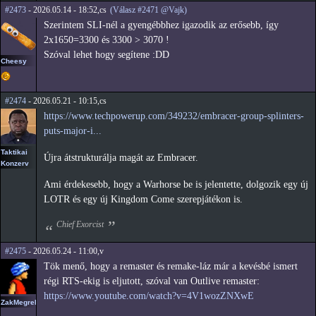
#2473
- 2026.05.14 - 18:52,cs
(Válasz #2471 @Vajk)
Szerintem SLI-nél a gyengébbhez igazodik az erősebb, így
2x1650=3300 és 3300 > 3070 !
Szóval lehet hogy segítene :DD
Cheesy
#2474
- 2026.05.21 - 10:15,cs
https://www.techpowerup.com/349232/embracer-group-splinters-
puts-major-i...
Taktikai
Újra átstrukturálja magát az Embracer.
Konzerv
Ami érdekesebb, hogy a Warhorse be is jelentette, dolgozik egy új
LOTR és egy új Kingdom Come szerepjátékon is.
Chief Exorcist
#2475
- 2026.05.24 - 11:00,v
Tök menő, hogy a remaster és remake-láz már a kevésbé ismert
régi RTS-ekig is eljutott, szóval van Outlive remaster:
https://www.youtube.com/watch?v=4V1wozZNXwE
ZakMegrekken