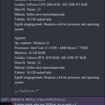
Grafika: GeForce GTX 1660 6GB / RX 5500 XT 6GB
DirectX: Verzió: 12
Hálózat: Széles sávú internetkapcsolat
Tárhely: 50 GB szabad hely
Egyéb megjegyzések: Requires a 64-bit processor and operating
system
Ajánlott:
Op. rendszer: Windows 11
Processzor: Intel Core i7-13700 / AMD Ryzen 7 7700X
Memória: 16 GB RAM
Grafika: Geforce RTX 3070 8GB / RX 6700 XT 8GB
DirectX: Verzió: 12
Hálózat: Széles sávú internetkapcsolat
Tárhely: 50 GB szabad hely
Egyéb megjegyzések: Requires a 64-bit processor and operating
system
Chief Exorcist
#2471
- 2026.05.14 - 09:47,cs
(Válasz #2469 @Cheesy)
Esetleg tudok adni egy 1650-et, ha az segít <3