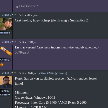
Chief Exorcist
#2468
- 2026.05.13 - 20:55,sze
Csak szólok, hogy holnap jelenik meg a Subnautica 2.
Bandido
#2469
- 2026.05.14 - 07:01,cs
En mar varom! Csak nem tudom mennyire lesz elvezheto egy
3070-en :/
Cheesy
#2470
- 2026.05.14 - 09:44,cs
(Válasz #2469 @Cheesy)
Konkrétan az van az ajánlott specben. Szóval rendben leszel
imho!
Taktikai
Minimum:
Konzerv
Op. rendszer: Windows 10/11
Processzor: Intel Core i5-8400 / AMD Ryzen 5 2600
Memória: 12 GB RAM