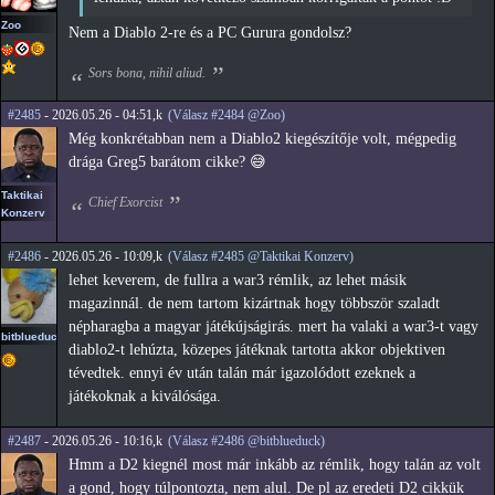
Zoo
Nem a Diablo 2-re és a PC Gurura gondolsz?
Sors bona, nihil aliud.
#2485
- 2026.05.26 - 04:51,k
(Válasz #2484 @Zoo)
Még konkrétabban nem a Diablo2 kiegészítője volt, mégpedig
drága Greg5 barátom cikke? 😅
Taktikai
Chief Exorcist
Konzerv
#2486
- 2026.05.26 - 10:09,k
(Válasz #2485 @Taktikai Konzerv)
lehet keverem, de fullra a war3 rémlik, az lehet másik
magazinnál. de nem tartom kizártnak hogy többször szaladt
népharagba a magyar játékújságirás. mert ha valaki a war3-t vagy
bitblueduck
diablo2-t lehúzta, közepes játéknak tartotta akkor objektiven
tévedtek. ennyi év után talán már igazolódott ezeknek a
játékoknak a kiválósága.
#2487
- 2026.05.26 - 10:16,k
(Válasz #2486 @bitblueduck)
Hmm a D2 kiegnél most már inkább az rémlik, hogy talán az volt
a gond, hogy túlpontozta, nem alul. De pl az eredeti D2 cikkük