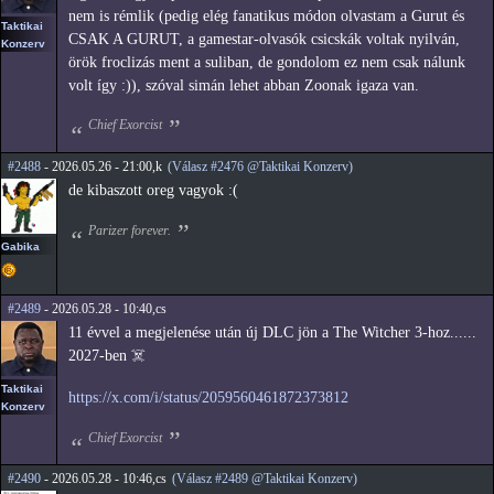
nem is rémlik (pedig elég fanatikus módon olvastam a Gurut és
Taktikai
CSAK A GURUT, a gamestar-olvasók csicskák voltak nyilván,
Konzerv
örök froclizás ment a suliban, de gondolom ez nem csak nálunk
volt így :)), szóval simán lehet abban Zoonak igaza van.
Chief Exorcist
#2488
- 2026.05.26 - 21:00,k
(Válasz #2476 @Taktikai Konzerv)
de kibaszott oreg vagyok :(
Parizer forever.
Gabika
#2489
- 2026.05.28 - 10:40,cs
11 évvel a megjelenése után új DLC jön a The Witcher 3-hoz......
2027-ben ☠️
Taktikai
https://x.com/i/status/2059560461872373812
Konzerv
Chief Exorcist
#2490
- 2026.05.28 - 10:46,cs
(Válasz #2489 @Taktikai Konzerv)