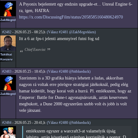
A Psyonix bejelentett egy endzsin upgrade-et... Unreal Engine 6-
ra, igen, HATRA:
https://x.com/DiscussingFilm/status/2058585160480624970
ZakMegrekken
#2482
- 2026.05.25 - 08:25,h
(Válasz #2481 @ZakMegrekken)
Itt a 6 az fps-t jelenti amennyivel futni fog xd
Chief Exorcist
Taktikai
Konzerv
#2483
- 2026.05.25 - 18:45,h
(Válasz #2480 @bitblueduck)
Szerintem is a 3D grafika hiánya lehetett a ludas, akkoriban
nagyon rá voltak erre pörögve stratégiai játékoknál, pedig elég
hamar kiderült, hogy korai volt a hurrá. Pl. emlékszem, hogy az
ZakMegrekken
Emperor: Battle for Dune-t agyonajnározták, aztán keservesen
megbukott, a Dune 2000 egyszerűen szebb volt és jobb is volt
vele játszani.
#2484
- 2026.05.25 - 20:41,h
(Válasz #2480 @bitblueduck)
emlékszem egyszer a warcraft3-at valamelyik újság
lehúzta, aztán következő számban korrigálták a pontot :D