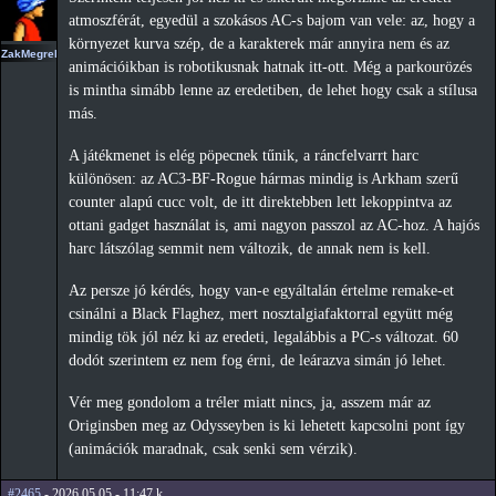
atmoszférát, egyedül a szokásos AC-s bajom van vele: az, hogy a
környezet kurva szép, de a karakterek már annyira nem és az
ZakMegrekken
animációikban is robotikusnak hatnak itt-ott. Még a parkourözés
is mintha simább lenne az eredetiben, de lehet hogy csak a stílusa
más.
A játékmenet is elég pöpecnek tűnik, a ráncfelvarrt harc
különösen: az AC3-BF-Rogue hármas mindig is Arkham szerű
counter alapú cucc volt, de itt direktebben lett lekoppintva az
ottani gadget használat is, ami nagyon passzol az AC-hoz. A hajós
harc látszólag semmit nem változik, de annak nem is kell.
Az persze jó kérdés, hogy van-e egyáltalán értelme remake-et
csinálni a Black Flaghez, mert nosztalgiafaktorral együtt még
mindig tök jól néz ki az eredeti, legalábbis a PC-s változat. 60
dodót szerintem ez nem fog érni, de leárazva simán jó lehet.
Vér meg gondolom a tréler miatt nincs, ja, asszem már az
Originsben meg az Odysseyben is ki lehetett kapcsolni pont így
(animációk maradnak, csak senki sem vérzik).
#2465
- 2026.05.05 - 11:47,k