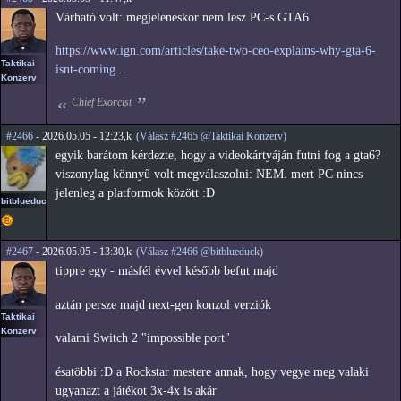
Várható volt: megjeleneskor nem lesz PC-s GTA6
https://www.ign.com/articles/take-two-ceo-explains-why-gta-6-
Taktikai
isnt-coming...
Konzerv
Chief Exorcist
#2466
- 2026.05.05 - 12:23,k
(Válasz #2465 @Taktikai Konzerv)
egyik barátom kérdezte, hogy a videokártyáján futni fog a gta6?
viszonylag könnyű volt megválaszolni: NEM. mert PC nincs
jelenleg a platformok között :D
bitblueduck
#2467
- 2026.05.05 - 13:30,k
(Válasz #2466 @bitblueduck)
tippre egy - másfél évvel később befut majd
aztán persze majd next-gen konzol verziók
Taktikai
Konzerv
valami Switch 2 "impossible port"
ésatöbbi :D a Rockstar mestere annak, hogy vegye meg valaki
ugyanazt a játékot 3x-4x is akár