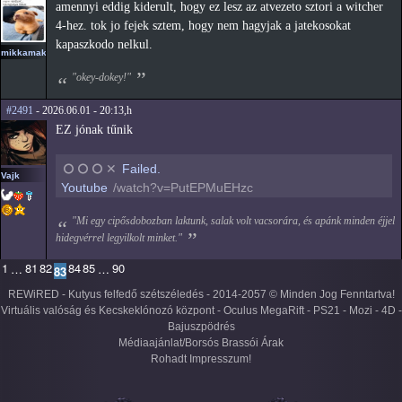
amennyi eddig kiderult, hogy ez lesz az atvezeto sztori a witcher
4-hez. tok jo fejek sztem, hogy nem hagyjak a jatekosokat
kapaszkodo nelkul.
mikkamakka
"okey-dokey!"
#2491
- 2026.06.01 - 20:13,h
EZ jónak tűnik
⭘
⭘
⭘
✕
Failed.
Vajk
Youtube
/watch?v=PutEPMuEHzc
"Mi egy cipősdobozban laktunk, salak volt vacsorára, és apánk minden éjjel
hidegvérrel legyilkolt minket."
1
81
82
84
85
90
…
…
83
REWiRED - Kutyus felfedő szétszéledés - 2014-2057 © Minden Jog Fenntartva!
Virtuális valóság és Kecskeklónozó központ - Oculus MegaRift - PS21 - Mozi - 4D -
Bajuszpödrés
Médiaajánlat/Borsós Brassói Árak
Rohadt Impresszum!