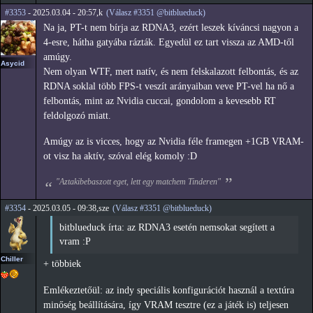
#3353
- 2025.03.04 - 20:57,k
(Válasz #3351 @bitblueduck)
Na ja, PT-t nem bírja az RDNA3, ezért leszek kíváncsi nagyon a
4-esre, hátha gatyába rázták. Egyedül ez tart vissza az AMD-től
amúgy.
Asycid
Nem olyan WTF, mert natív, és nem felskalazott felbontás, és az
RDNA soklal több FPS-t veszít arányaiban veve PT-vel ha nő a
felbontás, mint az Nvidia cuccai, gondolom a kevesebb RT
feldolgozó miatt.
Amúgy az is vicces, hogy az Nvidia féle framegen +1GB VRAM-
ot visz ha aktív, szóval elég komoly :D
"Aztakibebaszott eget, lett egy matchem Tinderen"
#3354
- 2025.03.05 - 09:38,sze
(Válasz #3351 @bitblueduck)
bitblueduck írta: az RDNA3 esetén nemsokat segített a
vram :P
Chiller
+ többiek
Emlékeztetőül: az indy speciális konfigurációt használ a textúra
minőség beállítására, így VRAM tesztre (ez a játék is) teljesen