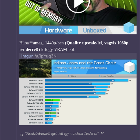
Hüba**ameg, 1440p-ben (
Quality upscale-lel, vagyis 1080p
renderrel!
) kifogy VRAM-ból:
Imgur
/a/IpYuq3N
"Aztakibebaszott eget, lett egy matchem Tinderen"