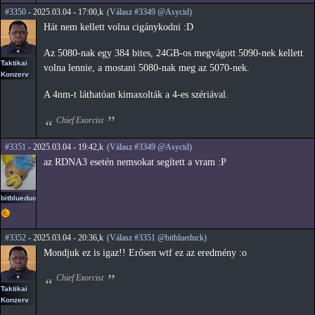
#3350
- 2025.03.04 - 17:00,k
(Válasz #3349 @Asycid)
Hát nem kellett volna cigánykodni :D
Az 5080-nak egy 384 bites, 24GB-os megvágott 5090-nek kellett
Taktikai
volna lennie, a mostani 5080-nak meg az 5070-nek.
Konzerv
A 4nm-t láthatóan kimaxolták a 4-es szériával.
Chief Exorcist
#3351
- 2025.03.04 - 19:42,k
(Válasz #3349 @Asycid)
az RDNA3 esetén nemsokat segített a vram :P
bitblueduck
#3352
- 2025.03.04 - 20:36,k
(Válasz #3351 @bitblueduck)
Mondjuk ez is igaz!! Erősen wtf ez az eredmény :o
Chief Exorcist
Taktikai
Konzerv