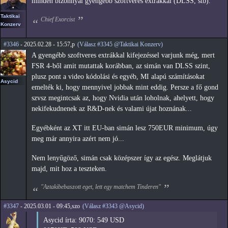
minden bizonnyal gyengébb szoftveres extrákkal (DLSS, stb).
Taktikai
Chief Exorcist
Konzerv
#3346
- 2025.02.28 - 15:57,p
(Válasz #3345 @Taktikai Konzerv)
A gyengébb szoftveres extrákkal kifejezéssel varjunk még, mert
FSR 4-ből amit mutattak korábban, az simán van DLSS szint,
plusz pont a video kódolási és egyéb, MI alapú számításokat
Asycid
emelték ki, hogy mennyivel jobbak mint eddig. Persze a fő gond
szvsz megintcsak az, hogy Nvidia után loholnak, ahelyett, hogy
nekifekudnenek az R&D-nek és valami újat hoznának...
Egyébként az XT itt EU-ban simán lesz 750EUR minimum, úgy
meg már annyira azért nem jó...
Nem lenyűgöző, simán csak középszer így az egész. Meglátjuk
majd, mit hoz a teszteken.
"Aztakibebaszott eget, lett egy matchem Tinderen"
#3347
- 2025.03.01 - 09:45,szo
(Válasz #3343 @Asycid)
Asycid írta: 9070: 549 USD