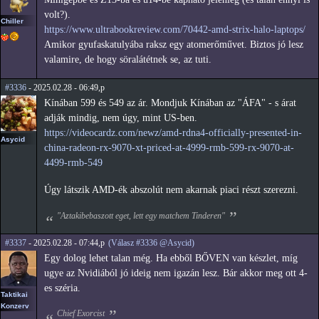
volt?).
Chiller
https://www.ultrabookreview.com/70442-amd-strix-halo-laptops/
Amikor gyufaskatulyába raksz egy atomerőművet. Biztos jó lesz
valamire, de hogy söralátétnek se, az tuti.
#3336
- 2025.02.28 - 06:49,p
Kínában 599 és 549 az ár. Mondjuk Kínában az "ÁFA" - s árat
adják mindig, nem úgy, mint US-ben.
https://videocardz.com/newz/amd-rdna4-officially-presented-in-
Asycid
china-radeon-rx-9070-xt-priced-at-4999-rmb-599-rx-9070-at-
4499-rmb-549
Úgy látszik AMD-ék abszolút nem akarnak piaci részt szerezni.
"Aztakibebaszott eget, lett egy matchem Tinderen"
#3337
- 2025.02.28 - 07:44,p
(Válasz #3336 @Asycid)
Egy dolog lehet talan még. Ha ebből BŐVEN van készlet, míg
ugye az Nvidiából jó ideig nem igazán lesz. Bár akkor meg ott 4-
es széria.
Taktikai
Konzerv
Chief Exorcist