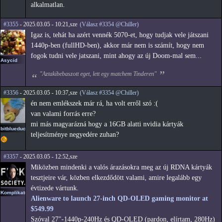
alkalmatlan.
#3355
- 2025.03.05 - 10:21,sze
(Válasz #3354 @Chiller)
Igaz is, tehát ha azért vennék 5070-et, hogy tudjak vele játszani
1440p-ben (fullHD-ben), akkor már nem is számít, hogy nem
fogok tudni vele jatszani, mint ahogy az új Doom-mal sem...
Asycid
"Aztakibebaszott eget, lett egy matchem Tinderen"
#3356
- 2025.03.05 - 10:37,sze
(Válasz #3354 @Chiller)
én nem emlékszek már rá, ha volt erről szó :(
van valami forrás erre?
mi más magyarázná hogy a 16GB alatti nvidia kártyák
bitblueduck
teljesítménye negyedére zuhan?
#3357
- 2025.03.05 - 12:52,sze
Miközben mindenki a valós árazásokra meg az új RDNA kártyák
tesztjeire vár, közben elkezdődött valami, amire legalább egy
évtizede vártunk.
Komplikato
Alienware to launch 27-inch QD-OLED gaming monitor at
$549.99
Szóval 27"-1440p-240Hz és QD-OLED (pardon, elírtam, 280Hz)