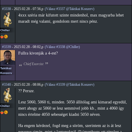
#3338
- 2025.02.28 - 07:56,p
(Válasz #3337 @Taktikai Konzerv)
4xxx széria már kifutott szinte mindenhol, max magyarba lehet
maradt még valami, gondolom mert nincs pénz.
Chiller
#3339
- 2025.02.28 - 08:02,p
(Válasz #3338 @Chiller)
Fullra kivonják a 4-est?
Chief Exorcist
Taktikai
Konzerv
#3340
- 2025.02.28 - 08:06,p
(Válasz #3339 @Taktikai Konzerv)
?? Persze.
Lesz 5060, 5060 ti, minden. 5050 állítólag ami kimarad egyedül,
Chiller
mert ahogy az 5060 se lesz semmivel jobb kb., mint a 4060 így
nincs értelme 4050 sebességet kiadni 5050 néven.
Ha engem kérdezel, fogd meg a söröm, szerintem az is át lesz
nevezve simán, mint a laptopoknál :D (merthogy ott tényleg a