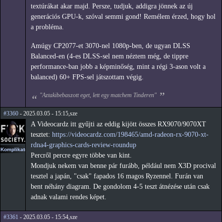
textúrákat akar majd. Persze, tudjuk, addigra jönnek az új
generációs GPU-k, szóval semmi gond! Remélem érzed, hogy hol
a probléma.
Amúgy CP2077-et 3070-nel 1080p-ben, de ugyan DLSS
Balanced-en (4-es DLSS-sel nem néztem még, de tippre
performance-ban jobb a képminőség, mint a régi 3-ason volt a
balanced) 60+ FPS-sel játszottam végig.
"Aztakibebaszott eget, lett egy matchem Tinderen"
#3360
- 2025.03.05 - 15:15,sze
A Videocardz itt gyűjti az eddig kijött összes RX9070/9070XT
tesztet:
https://videocardz.com/198465/amd-radeon-rx-9070-xt-
rdna4-graphics-cards-review-roundup
Komplikato
Percről percre egyre többe van kint.
Mondjuk nekem van benne pár furább, például nem X3D procival
tesztel a japán, "csak" fapados 16 magos Ryzennel. Furán van
bent néhány diagram. De gondolom 4-5 teszt átnézése után csak
adnak valami rendes képet.
#3361
- 2025.03.05 - 15:54,sze