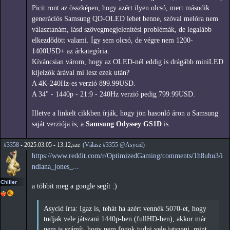
Picit ront az összképen, hogy azért ilyen olcsó, mert második
generációs Samsung QD-OLED lehet benne, szóval melóra nem
választanám, lásd szövegmegjelenítési problémák, de legalább
elkezdődött valami. Így sem olcsó, de végre nem 1200-
1400USD+ az árkategória.
Kíváncsian várom, hogy az OLED-nél eddig is drágább miniLED
kijelzők árával mi lesz ezek után?
A 4K-240Hz-es verzió 899.99USD.
A 34" - 1440p - 21:9 - 240Hz verzió pedig 799.99USD.
Illetve a linkelt cikkben írják, hogy jön hasonló áron a Samsung
saját verziója is, a
Samsung Odyssey GS1D
is.
#3358
- 2025.03.05 - 13:12,sze
(Válasz #3355 @Asycid)
https://www.reddit.com/r/OptimizedGaming/comments/1h8uhu3/i
ndiana_jones_...
Chiller
a többit meg a google segít :)
Asycid írta: Igaz is, tehát ha azért vennék 5070-et, hogy
tudjak vele játszani 1440p-ben (fullHD-ben), akkor már
nem is számít, hogy nem fogok tudni vele jatszani, mint