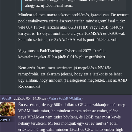
ahogy az új Doom-mal sem...
Mindent teljesen maxra tekerve problémás, igazad van. De texture
poolt szabályozva szinte észrevehetetlen minőségromlással tudsz
vele 60+ FPS-el játszani akár 8GB (FHD) vagy 12GB (1440p)
kártyán is. Ez olyan mint anno a crysis 16xMSAA és 8xAA-val.
Semmin se futott, de 2xAA/4xAA-val is pont tökéletes volt.
Vagy most a PathTracinges Cyberpunk2077. Irreális
követelményeket állít a játék 0.01% plusz grafikáért.
Nem azért írtam, mert szerintem jó megoldás a NV féle
ramspórolás, azt akartam jelezni, hogy ezt a játékot is be lehet
úgy állítani, hogy mindent (feleslegesen) megfektet, lást az AMD
RX számokat.
#3359
- 2025.03.05 - 14:36,sze
(Válasz #3358 @Chiller)
Én ezt értem, de egy 500+ dolláros GPU ne zakkanjon már meg
VRAM limit miatt, ha mindent maxra teker az ember, pláne...
ugye VRAM-ot nem tudsz bővíteni, és 12GB már most kevés
Asycid
néhány területen. Mi lesz mondjuk egy-két év múlva? Totál
értéktelenné fog válni minden 12GB-os GPU ha az ember high