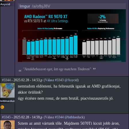
Asycid
Imgur
/a/ofbjJ8V
"Aztakibebaszott eget, lett egy matchem Tinderen"
#3344
- 2025.02.28 - 14:53,p
(Válasz #3343 @Asycid)
nemtudom eldönteni, ha feltesszük igazak az AMD grafikonjai,
akkor örülünk?
úgy érzésre nem rossz, de nem brutál, piacvisszaszerzős jó.
bitblueduck
#3345
- 2025.02.28 - 14:59,p
(Válasz #3344 @bitblueduck)
Sztem az amit vártunk tőle. Majdnem 5070Ti kicsit jobb áron,