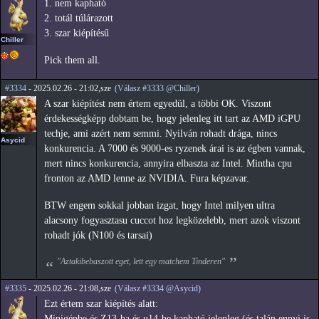
1. nem kapható
2. totál túlárazott
3. szar kiépítésű
Chiller
Pick them all.
#3334
- 2025.02.26 - 21:02,sze
(Válasz #3333 @Chiller)
A szar kiépítést nem értem egyedül, a többi OK. Viszont
érdekességképp dobtam be, hogy jelenleg itt tart az AMD iGPU
techje, ami azért nem semmi. Nyilván rohadt drága, nincs
Asycid
konkurencia. A 7000 és 9000-es ryzenek árai is az égben vannak,
mert nincs konkurencia, annyira elbaszta az Intel. Mintha cpu
fronton az AMD lenne az NVIDIA. Fura képzavar.
BTW engem sokkal jobban izgat, hogy Intel milyen ultra
alacsony fogyasztasu cuccot hoz legközelebb, mert azok viszont
rohadt jók (N100 és tarsai)
"Aztakibebaszott eget, lett egy matchem Tinderen"
#3335
- 2025.02.26 - 21:08,sze
(Válasz #3334 @Asycid)
Ezt értem szar kiépítés alatt:
Minigépbe és Z13-ba és u14-be kapható jelenleg (és talán ennyi is