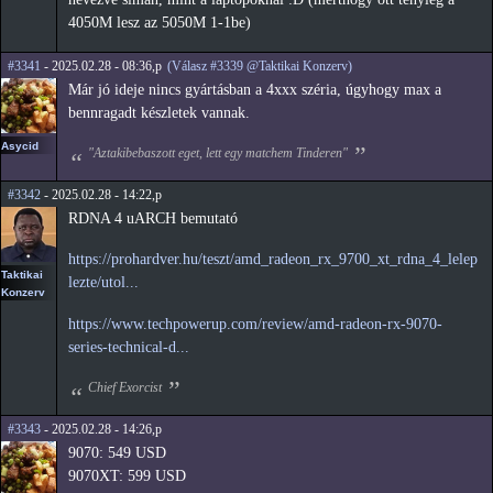
4050M lesz az 5050M 1-1be)
#3341
- 2025.02.28 - 08:36,p
(Válasz #3339 @Taktikai Konzerv)
Már jó ideje nincs gyártásban a 4xxx széria, úgyhogy max a
bennragadt készletek vannak.
Asycid
"Aztakibebaszott eget, lett egy matchem Tinderen"
#3342
- 2025.02.28 - 14:22,p
RDNA 4 uARCH bemutató
https://prohardver.hu/teszt/amd_radeon_rx_9700_xt_rdna_4_lelep
Taktikai
lezte/utol...
Konzerv
https://www.techpowerup.com/review/amd-radeon-rx-9070-
series-technical-d...
Chief Exorcist
#3343
- 2025.02.28 - 14:26,p
9070: 549 USD
9070XT: 599 USD