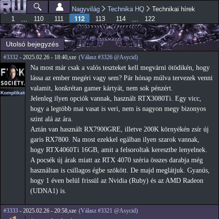
Ugrás a
Nagyvilág
Technika HQ
Technikai hírek
Főmenü
Jelenlegi hely
tartalomra
112
…
…
1
110
111
113
114
122
Utolsó bejegyzés
#3332
- 2025.02.26 - 18:40,sze
(Válasz #3326 @Asycid)
Na most már csak a valós teszteket kell megvárni ötödikén, hogy
lássa az ember megéri vagy sem? Pár hónap múlva tervezek venni
valamit, konkrétan gamer kártyát, nem sok pénzért.
Komplikato
Jelenleg ilyen opciók vannak, használt RTX3080Ti. Egy vicc,
hogy a legtöbb mai vasat is veri, nem is nagyon megy bizonyos
szint alá az ára.
Aztán van használt RX7900GRE, illetve 200K környékén zsír új
garis RX7800. Na most ezekkel egálban ilyen szarok vannak,
hogy RTX4060Ti 16GB, amit a felsoroltak keresztbe lenyelnek.
A pocsék új árak miatt az RTX 4070 széria összes darabja még
használtan is csillagos égbe szökött. De majd meglátjuk. Gyanús,
hogy 1 éven belül frissül az Nvidia (Ruby) és az AMD Radeon
(UDNA1) is.
#3333
- 2025.02.26 - 20:58,sze
(Válasz #3321 @Asycid)