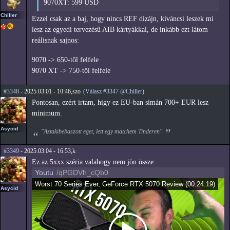
9070XT: 599 USD
Chiller
Ezzel csak az a baj, hogy nincs REF dizájn, kíváncsi leszek mi
lesz az egyedi tervezésű AIB kártyákkal, de inkább ezt látom
reálisnak sajnos:
9070 -> 650-től felfele
9070 XT -> 750-től felfele
#3348
- 2025.03.01 - 10:46,szo
(Válasz #3347 @Chiller)
Pontosan, ezért irtam, higy ez EU-ban simán 700+ EUR lesz
minimum.
Asycid
"Aztakibebaszott eget, lett egy matchem Tinderen"
#3349
- 2025.03.04 - 16:53,k
Ez az 5xxx széria valahogy nem jön össze:
Youtu
/qPGDVh_cQb0
Worst 70 Series Ever, GeForce RTX 5070 Review
(
00:24:19
)
Asycid