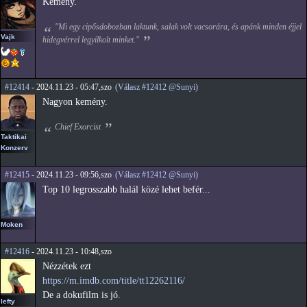
Kemény.
"Mi egy cipősdobozban laktunk, salak volt vacsorára, és apánk minden éjjel
Vajk
hidegvérrel legyilkolt minket."
#12414
- 2024.11.23 - 05:47,szo
(Válasz #12412 @Sunyi)
Nagyon kemény.
Chief Exorcist
Taktikai
Konzerv
#12415
- 2024.11.23 - 09:56,szo
(Válasz #12412 @Sunyi)
Top 10 legrosszabb halál közé lehet befér...
Moken
#12416
- 2024.11.23 - 10:48,szo
Nézzétek ezt
https://m.imdb.com/title/tt12262116/
De a dokufilm is jó.
lefty