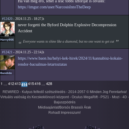
Ha van még erő, lehet a srác többi sztoriját is olvasni:
https://imgur.com/user/NarcosisIntoTheDeep
#12420
- 2024.11.25 - 18:27,h
never forgetti the Byford Dolphin Explosive Decompression
Accident
Harvy666
Everyone wants to shine like a diamond, but no one want to get cut
#12421
- 2024.11.25 - 22:14,h
https://www.baon.hu/helyi-kek-hirek/2024/11/kannabisz-kokain-
rendor-bacsalmas-letartoztatas
Bandido
1
412
413
415
416
428
…
…
414
REWiRED - Kutyus felfedő szétszéledés - 2014-2057 © Minden Jog Fenntartva!
Virtuális valóság és Kecskeklónozó központ - Oculus MegaRift - PS21 - Mozi - 4D -
Bajuszpödrés
Médiaajánlat/Borsós Brassói Árak
Rohadt Impresszum!