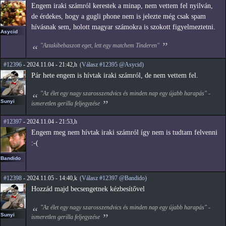
Engem iraki számról kerestek a minap, nem vettem fel nyilván,
de érdekes, hogy a gugli phone nem is jelezte még csak spam
hívásnak sem, holott magyar számokra is szokott figyelmeztetni.
Asycid
"Aztakibebaszott eget, lett egy matchem Tinderen"
#12396
- 2024.11.04 - 21:42,h
(Válasz #12395 @Asycid)
Pár hete engem is hívtak iraki számról, de nem vettem fel.
"Az élet egy nagy szarosszendvics és minden nap egy újabb harapás" -
Sunyi
ismeretlen gerilla feljegyzése
#12397
- 2024.11.04 - 21:53,h
Engem meg nem hívtak iraki számról így nem is tudtam felvenni
:-(
Bandido
#12398
- 2024.11.05 - 14:40,k
(Válasz #12397 @Bandido)
Hozzád majd becsengetnek kézbesítővel
"Az élet egy nagy szarosszendvics és minden nap egy újabb harapás" -
Sunyi
ismeretlen gerilla feljegyzése