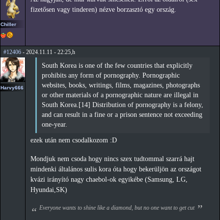
fizetősen vagy tinderen) nézve borzasztó egy ország.
Chiller
#12406
- 2024.11.11 - 22:25,h
South Korea is one of the few countries that explicitly
prohibits any form of pornography. Pornographic
websites, books, writings, films, magazines, photographs
Harvy666
or other materials of a pornographic nature are illegal in
South Korea.[14] Distribution of pornography is a felony,
and can result in a fine or a prison sentence not exceeding
one-year.
ezek után nem csodalkozom :D
Mondjuk nem csoda hogy nincs szex tudtommal szarrá hajt
mindenki általános sulis kora óta hogy bekerüljön az országot
kvázi irányító nagy chaebol-ok egyikébe (Samsung, LG,
Hyundai,SK)
Everyone wants to shine like a diamond, but no one want to get cut