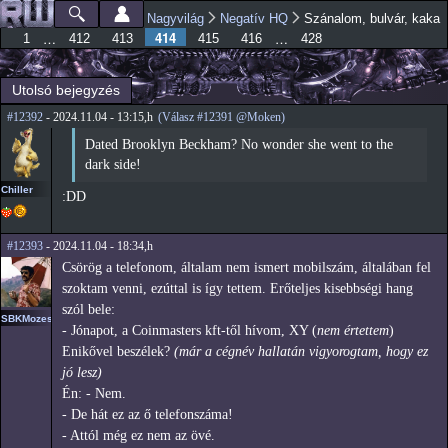
Ugrás a
Nagyvilág
Negatív HQ
Szánalom, bulvár, kaka
Főmenü
Jelenlegi hely
tartalomra
414
…
…
1
412
413
415
416
428
Utolsó bejegyzés
#12392
- 2024.11.04 - 13:15,h
(Válasz #12391 @Moken)
Dated Brooklyn Beckham? No wonder she went to the
dark side!
Chiller
:DD
#12393
- 2024.11.04 - 18:34,h
Csörög a telefonom, általam nem ismert mobilszám, általában fel
szoktam venni, ezúttal is így tettem. Erőteljes kisebbségi hang
szól bele:
SBKMozes
- Jónapot, a Coinmasters kft-től hívom, XY (
nem értettem
)
Enikővel beszélek?
(már a cégnév hallatán vigyorogtam, hogy ez
jó lesz)
Én: - Nem.
- De hát ez az ő telefonszáma!
- Attól még ez nem az övé.