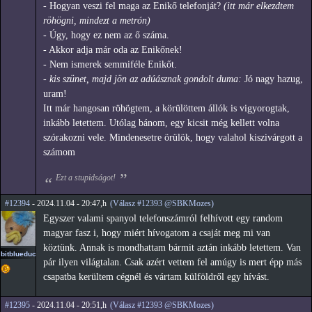
- Hogyan veszi fel maga az Enikő telefonját?
(itt már elkezdtem
röhögni, mindezt a metrón)
- Úgy, hogy ez nem az ő száma.
- Akkor adja már oda az Enikőnek!
- Nem ismerek semmiféle Enikőt.
-
kis szünet, majd jön az adúásznak gondolt duma:
Jó nagy hazug,
uram!
Itt már hangosan röhögtem, a körülöttem állók is vigyorogtak,
inkább letettem. Utólag bánom, egy kicsit még kellett volna
szórakozni vele. Mindenesetre örülök, hogy valahol kiszivárgott a
számom
Ezt a stupidságot!
#12394
- 2024.11.04 - 20:47,h
(Válasz #12393 @SBKMozes)
Egyszer valami spanyol telefonszámról felhívott egy random
magyar fasz i, hogy miért hívogatom a csaját meg mi van
köztünk. Annak is mondhattam bármit aztán inkább letettem. Van
bitblueduck
pár ilyen világtalan. Csak azért vettem fel amúgy is mert épp más
csapatba kerültem cégnél és vártam külföldről egy hívást.
#12395
- 2024.11.04 - 20:51,h
(Válasz #12393 @SBKMozes)