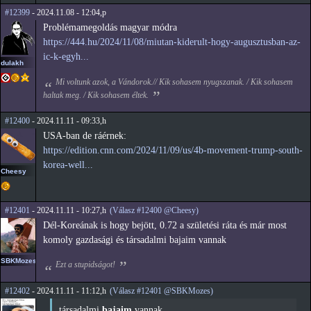
#12399
- 2024.11.08 - 12:04,p
Problémamegoldás magyar módra
https://444.hu/2024/11/08/miutan-kiderult-hogy-augusztusban-az-
ic-k-egyh...
dulakh
Mi voltunk azok, a Vándorok.// Kik sohasem nyugszanak. / Kik sohasem
haltak meg. / Kik sohasem éltek.
#12400
- 2024.11.11 - 09:33,h
USA-ban de ráérnek:
https://edition.cnn.com/2024/11/09/us/4b-movement-trump-south-
korea-well...
Cheesy
#12401
- 2024.11.11 - 10:27,h
(Válasz #12400 @Cheesy)
Dél-Koreának is hogy bejött, 0.72 a születési ráta és már most
komoly gazdasági és társadalmi bajaim vannak
SBKMozes
Ezt a stupidságot!
#12402
- 2024.11.11 - 11:12,h
(Válasz #12401 @SBKMozes)
társadalmi
bajaim
vannak