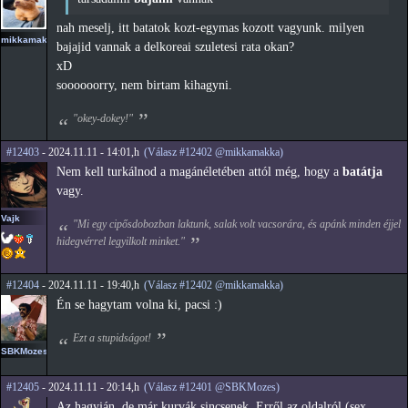
nah meselj, itt batatok kozt-egymas kozott vagyunk. milyen
mikkamakka
bajajid vannak a delkoreai szuletesi rata okan?
xD
soooooorry, nem birtam kihagyni.
"okey-dokey!"
#12403
- 2024.11.11 - 14:01,h
(Válasz #12402 @mikkamakka)
Nem kell turkálnod a magánéletében attól még, hogy a
batátja
vagy.
Vajk
"Mi egy cipősdobozban laktunk, salak volt vacsorára, és apánk minden éjjel
hidegvérrel legyilkolt minket."
#12404
- 2024.11.11 - 19:40,h
(Válasz #12402 @mikkamakka)
Én se hagytam volna ki, pacsi :)
Ezt a stupidságot!
SBKMozes
#12405
- 2024.11.11 - 20:14,h
(Válasz #12401 @SBKMozes)
Az hagyján, de már kurvák sincsenek. Erről az oldalról (sex