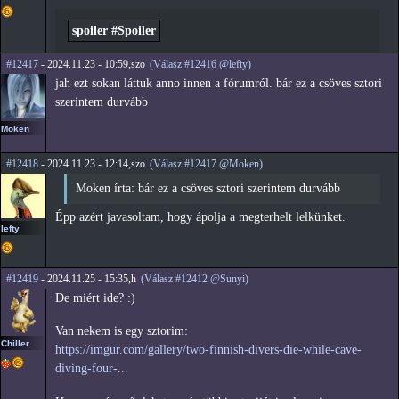
spoiler #Spoiler
#12417
- 2024.11.23 - 10:59,szo
(Válasz #12416 @lefty)
jah ezt sokan láttuk anno innen a fórumról. bár ez a csöves sztori
szerintem durvább
Moken
#12418
- 2024.11.23 - 12:14,szo
(Válasz #12417 @Moken)
Moken írta: bár ez a csöves sztori szerintem durvább
Épp azért javasoltam, hogy ápolja a megterhelt lelkünket.
lefty
#12419
- 2024.11.25 - 15:35,h
(Válasz #12412 @Sunyi)
De miért ide? :)
Van nekem is egy sztorim:
Chiller
https://imgur.com/gallery/two-finnish-divers-die-while-cave-
diving-four-...