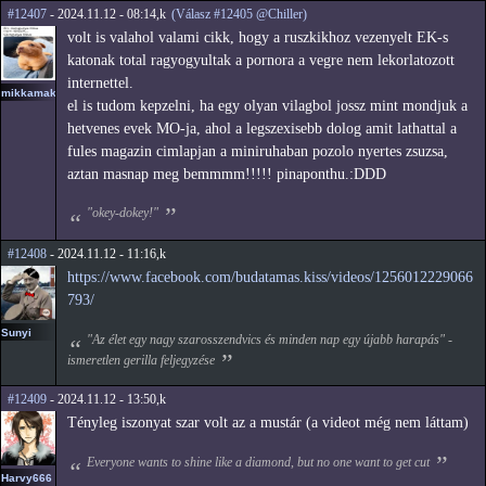
#12407
- 2024.11.12 - 08:14,k
(Válasz #12405 @Chiller)
volt is valahol valami cikk, hogy a ruszkikhoz vezenyelt EK-s
katonak total ragyogyultak a pornora a vegre nem lekorlatozott
internettel.
mikkamakka
el is tudom kepzelni, ha egy olyan vilagbol jossz mint mondjuk a
hetvenes evek MO-ja, ahol a legszexisebb dolog amit lathattal a
fules magazin cimlapjan a miniruhaban pozolo nyertes zsuzsa,
aztan masnap meg bemmmm!!!!! pinaponthu.:DDD
"okey-dokey!"
#12408
- 2024.11.12 - 11:16,k
https://www.facebook.com/budatamas.kiss/videos/1256012229066
793/
Sunyi
"Az élet egy nagy szarosszendvics és minden nap egy újabb harapás" -
ismeretlen gerilla feljegyzése
#12409
- 2024.11.12 - 13:50,k
Tényleg iszonyat szar volt az a mustár (a videot még nem láttam)
Everyone wants to shine like a diamond, but no one want to get cut
Harvy666