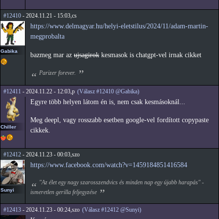
#12410
- 2024.11.21 - 15:03,cs
https://www.delmagyar.hu/helyi-eletstilus/2024/11/adam-martin-
megprobalta
Gabika
bazmeg mar az
ujsagirok
kesmasok is chatgpt-vel irnak cikket
Parizer forever.
#12411
- 2024.11.22 - 12:03,p
(Válasz #12410 @Gabika)
Egyre több helyen látom én is, nem csak kesmásoknál...
Meg deepl, vagy rosszabb esetben google-vel fordított copypaste
Chiller
cikkek.
#12412
- 2024.11.23 - 00:03,szo
https://www.facebook.com/watch?v=1459184851416584
"Az élet egy nagy szarosszendvics és minden nap egy újabb harapás" -
Sunyi
ismeretlen gerilla feljegyzése
#12413
- 2024.11.23 - 00:24,szo
(Válasz #12412 @Sunyi)