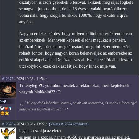
osztályban is csóri gyerekek 5 tesóval, akiknek még saját fogkefe
se nagyon jutott otthon, de ha 15 évesen valaki bepróbálkozott
volna nála, hogy szopja le, akkor 1000%, hogy elküldi a qrva
anyjába.
Nagyon érdekes kérdés, hogy milyen különböző értékrendje van
az embereknek. Mennyien képesek eladni magukat a pénzért,
bűnözni érte, másokat megkárosítani, megölni. Szerintem ezért
rohadt fontos, hogy nagyon korán beleneveljék az emberekbe az
erkölcsi alapelveket. De tűzzel-vassal. Ezek a szülők által leszart
utcakölykök, ezek csak azt látják, hogy kinek mije van.
#12377
- 2024.10.28 - 11:54,h
Ti tényleg PC youtubon nézitek a reklámokat, mert képtelenek
vagytok blokkolni?? :D
Vajk
"Mi egy cipősdobozban laktunk, salak volt vacsorára, és apánk minden éjjel
hidegvérrel legyilkolt minket."
#12378
- 2024.10.28 - 13:22,h
(Válasz #12374 @Moken)
legalabb szokja az eletet
es nem ez a szopas, hanem 40-50 ev a gyarban a szalag mellett.