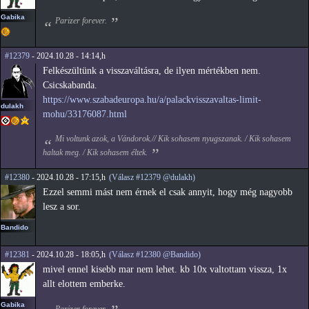
Gabika
Parizer forever.
#12379
- 2024.10.28 - 14:14,h
Felkészültünk a visszaváltásra, de ilyen mértékben nem.
Csicskabanda.
https://www.szabadeuropa.hu/a/palackvisszavaltas-limit-
dulakh
mohu/33176087.html
Mi voltunk azok, a Vándorok.// Kik sohasem nyugszanak. / Kik sohasem
haltak meg. / Kik sohasem éltek.
#12380
- 2024.10.28 - 17:15,h
(Válasz #12379 @dulakh)
Ezzel semmi mást nem érnek el csak annyit, hogy még nagyobb
lesz a sor.
Bandido
#12381
- 2024.10.28 - 18:05,h
(Válasz #12380 @Bandido)
mivel ennel kisebb mar nem lehet. kb 10x valtottam vissza, 1x
allt elottem emberke.
Gabika
Parizer forever.