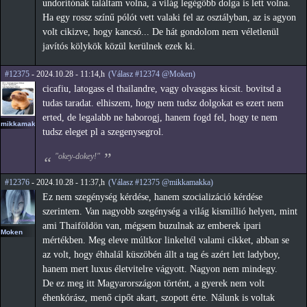
undorítónak találtam volna, a világ legégőbb dolga is lett volna.
Ha egy rossz színű pólót vett valaki fel az osztályban, az is agyon
volt cikizve, hogy kancsó... De hát gondolom nem véletlenül
javítós kölykök közül kerülnek ezek ki.
#12375
- 2024.10.28 - 11:14,h
(Válasz #12374 @Moken)
cicafiu, latogass el thailandre, vagy olvasgass kicsit. bovitsd a
tudas taradat. elhiszem, hogy nem tudsz dolgokat es ezert nem
erted, de legalabb ne haborogj, hanem fogd fel, hogy te nem
mikkamakka
tudsz eleget pl a szegenysegrol.
"okey-dokey!"
#12376
- 2024.10.28 - 11:37,h
(Válasz #12375 @mikkamakka)
Ez nem szegénység kérdése, hanem szocializáció kérdése
szerintem. Van nagyobb szegénység a világ kismillió helyen, mint
ami Thaiföldön van, mégsem buzulnak az emberek ipari
Moken
mértékben. Meg eleve múltkor linkeltél valami cikket, abban se
az volt, hogy éhhalál küszöbén állt a tag és azért lett ladyboy,
hanem mert luxus életvitelre vágyott. Nagyon nem mindegy.
De ez meg itt Magyarországon történt, a gyerek nem volt
éhenkórász, menő cipőt akart, szopott érte. Nálunk is voltak