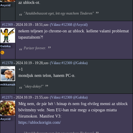
az ublock-ot.
Asycid
"Aztakibebaszott eget, lett egy matchem Tinderen"
#12369
- 2024.10.19 - 18:51,szo
(Válasz #12368 @Asycid)
nekem teljesen jo chrome-on az ublock. kellene valami problemat
tapasztalnom?!
Gabika
Parizer forever.
#12370
- 2024.10.19 - 19:28,szo
(Válasz #12369 @Gabika)
+1
mondjuk nem telon, hanem PC-n.
mikkamakka
"okey-dokey!"
#12371
- 2024.10.19 - 21:55,szo
(Válasz #12369 @Gabika)
Még nem, de pár hét \ hónap és nem fog elvileg menni az ublock
bővítmény vele. Nem EU-ban már megy a csipogas miatta
fórumokon. Manifest V3:
Asycid
https://ublockorigin.com/