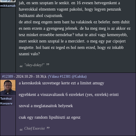
jah, en sem szoptam le senkit. en 16 evesen hetvegenkent a
mikkamakka
haverokkal elmentem vagont pakolni, hogy legyen penzunk
bulikazni ahol csajoztunk.
de attol meg engem nem bant ha valakinek ez belefer. nem duhit
es nem erzem a gyengeseg jelenek. de ha meg meg is az akkor ez
tesz minket erosebbe nemdebar? tehat te attol vagy kemenyebb,
mert senkit nem szoptal le a mercidert. o meg egy par cipojert
megtette. hol bant ez teged es hol nem erzed, hogy ez inkabb
szanni valo?
"okey-dokey!"
#12389
- 2024.10.29 - 18:36,k
(Válasz #12381 @Gabika)
a kereskedok szovetsege kerte ezt a limitet amugy
egyebkent a visszavaltasok 6 ezreleket (yes, ezrelek) erinti
Taktikai
Konzerv
szoval a meglatasaitok helyesek
csak egy random lipsihiszti az egesz
Chief Exorcist