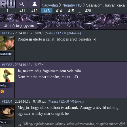
Ugrás a
Nagyvilág
Negatív HQ
Szánalom, bulvár, kaka
Főmenü
Jelenlegi hely
tartalomra
413
…
…
1
411
412
414
415
428
Utolsó bejegyzés
#12362
- 2024.10.18 - 18:09,p
(Válasz #12360 @Moken)
Pontosan elérte a célját! Most is erről beszélsz ;-)
Bandido
#12363
- 2024.10.18 - 18:27,p
Ja, nekem edig fogalmam sem volt róla.
Nem mintha most tudnám, mi ez. :-D
lefty
#12364
- 2024.10.19 - 07:30,szo
(Válasz #12360 @Moken)
Még jó, hogy nincs otthon tv adásunk. Amúgy a névről mindig
egy szar whisky márka ugrik be.
Vajk
"Mi egy cipősdobozban laktunk, salak volt vacsorára, és apánk minden éjjel