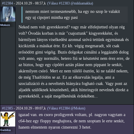
#12384
- 2024.10.29 - 08:57,k
(Válasz #12383 @mikkamakka)
nemtom miert termeszetesebb, ha egy no szop le valakit
egy uj cipojert mintha egy pasi
Moken
Neked nem volt gyerekkorod? vagy már elfelejtetted olyan rég
volt? Óvodás korban is már "csajoztunk" kisgyerekként, és
bármilyen lányos viselkedést azonnal szóvá tettünk egymásnak és
kicikiztük a másikat érte. Ez kb. végig megmaradt, sőt csak
erősödött gimi végéig. Buzis dolgokat csinálni a leggázabb dolog
volt anno, egy normális, hetero fiú se késztetést nem érez erre, de
az biztos, hogy egy cipőért aztán pláne nem pippant le senkit,
akármilyen csóró. Mert ez nem túlélő ösztön, ki ne találd nekem,
de még Thaiföldön se az. Ez az elkurvulás legalja, ami a
szocializáció és a neveltetés hiányára fogható csak. Vagy pont az
aljadék szülőknek köszönhető, akik hímringyót nevelnek direkt a
gyerekekből, a saját megélhetésük érdekében...
#12385
- 2024.10.29 - 09:07,k
(Válasz #12384 @Moken)
igazad van. en csoro proligyerek voltam, pl. nagyon vagytam a
c64-hez egy floppy meghajtora, de nem szoptam le erte senkit,
hanem elmentem nyaron cimerezni 3 hetet.
Gabika