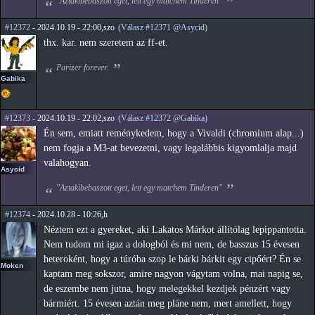
"Aztakibebaszott eget, lett egy matchem Tinderen"
#12372
- 2024.10.19 - 22:00,szo
(Válasz #12371 @Asycid)
thx. kar. nem szeretem az ff-et.
Parizer forever.
Gabika
#12373
- 2024.10.19 - 22:02,szo
(Válasz #12372 @Gabika)
Én sem, emiatt reménykedem, hogy a Vivaldi (chromium alap...)
nem fogja a M3-at bevezetni, vagy legalábbis kigyomlalja majd
valahogyan.
Asycid
"Aztakibebaszott eget, lett egy matchem Tinderen"
#12374
- 2024.10.28 - 10:26,h
Néztem ezt a gyereket, aki Lakatos Márkot állítólag lepippantotta.
Nem tudom mi igaz a dologból és mi nem, de basszus 15 évesen
heteroként, hogy a túróba szop le bárki bárkit egy cipőért? Én se
Moken
kaptam meg sokszor, amire nagyon vágytam volna, mai napig se,
de eszembe nem jutna, hogy melegekkel kezdjek pénzért vagy
bármiért. 15 évesen aztán meg pláne nem, mert amellett, hogy