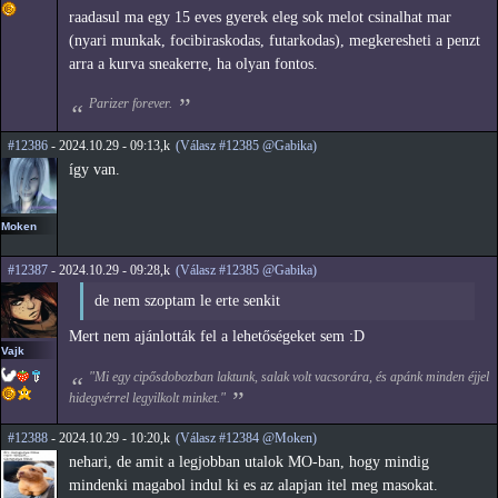
raadasul ma egy 15 eves gyerek eleg sok melot csinalhat mar
(nyari munkak, focibiraskodas, futarkodas), megkeresheti a penzt
arra a kurva sneakerre, ha olyan fontos.
Parizer forever.
#12386
- 2024.10.29 - 09:13,k
(Válasz #12385 @Gabika)
így van.
Moken
#12387
- 2024.10.29 - 09:28,k
(Válasz #12385 @Gabika)
de nem szoptam le erte senkit
Mert nem ajánlották fel a lehetőségeket sem :D
Vajk
"Mi egy cipősdobozban laktunk, salak volt vacsorára, és apánk minden éjjel
hidegvérrel legyilkolt minket."
#12388
- 2024.10.29 - 10:20,k
(Válasz #12384 @Moken)
nehari, de amit a legjobban utalok MO-ban, hogy mindig
mindenki magabol indul ki es az alapjan itel meg masokat.