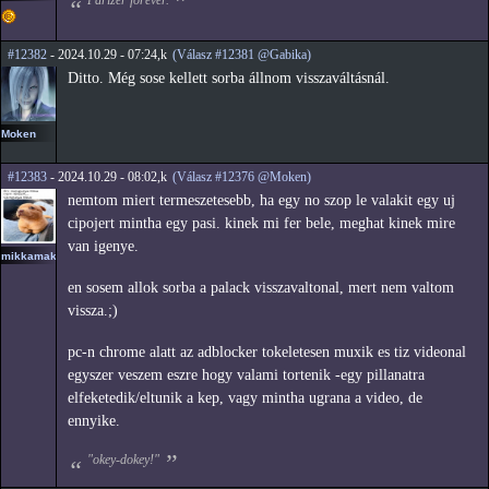
#12382
- 2024.10.29 - 07:24,k
(Válasz #12381 @Gabika)
Ditto. Még sose kellett sorba állnom visszaváltásnál.
Moken
#12383
- 2024.10.29 - 08:02,k
(Válasz #12376 @Moken)
nemtom miert termeszetesebb, ha egy no szop le valakit egy uj
cipojert mintha egy pasi. kinek mi fer bele, meghat kinek mire
van igenye.
mikkamakka
en sosem allok sorba a palack visszavaltonal, mert nem valtom
vissza.;)
pc-n chrome alatt az adblocker tokeletesen muxik es tiz videonal
egyszer veszem eszre hogy valami tortenik -egy pillanatra
elfeketedik/eltunik a kep, vagy mintha ugrana a video, de
ennyike.
"okey-dokey!"