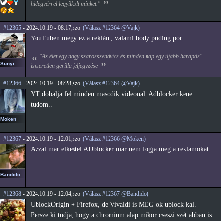
hidegvérrel legyilkolt minket."
#12365
- 2024.10.19 - 08:17,szo
(Válasz #12364 @Vajk)
YouTuben megy ez a reklám, valami body puding por
"Az élet egy nagy szarosszendvics és minden nap egy újabb harapás" -
Sunyi
ismeretlen gerilla feljegyzése
#12366
- 2024.10.19 - 08:28,szo
(Válasz #12364 @Vajk)
YT dobalja fel minden masodik videonal. Adblocker kene
tudom..
Moken
#12367
- 2024.10.19 - 12:01,szo
(Válasz #12366 @Moken)
Azzal már elkéstél ADblocker már nem fogja meg a reklámokat.
Bandido
#12368
- 2024.10.19 - 12:04,szo
(Válasz #12367 @Bandido)
UblockOrigin + Firefox, de Vivaldi is MÉG ok ublock-kal.
Persze ki tudja, hogy a chromium alap mikor cseszi szét abban is