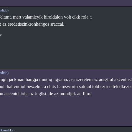
ndido)
eltunt, mert valamleyik hiroldalon volt cikk rola :)
k az eredetiszinkronhangos sraccal.
ndido)
gh jackman hangja mindig ugyanaz. es szeretem az ausztral akcentust
ult halivudiul beszelni. a chris hamsworth sokkal tobbszor elfeledkez
au accentel tolja az inglist. de az mondjuk au film.
kkamakka)