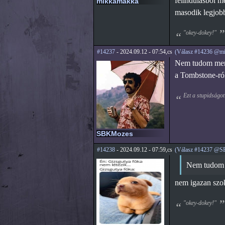
felindulasbol me
mikkamakka
masodik legjobb
"okey-dokey!"
#14237
- 2024.09.12 - 07:54,cs
(Válasz #14236 @m
Nem tudom menny
a Tombstone-ról
Ezt a stupidságot
SBKMozes
#14238
- 2024.09.12 - 07:59,cs
(Válasz #14237 @
Nem tudom 
nem igazan szo
"okey-dokey!"