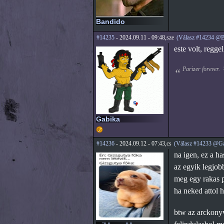
Bandido
#14235
- 2024.09.11 - 09:48,sze
(Válasz #14234 @B
este volt, regge
Parizer forever.
Gabika
#14236
- 2024.09.12 - 07:43,cs
(Válasz #14233 @Ga
na igen, ez a ha
az egyik legjob
meg egy rakas p
ha neked attol h
btw az arckonyv