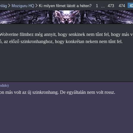
Ugrás a
4
…
ilág
Moziguru HQ
Ki milyen filmet látott a héten?
1
473
474
tartalomra
olverine filmhez még annyit, hogy senkinek nem tűnt fel, hogy más v
, az előző szinkronhanghoz, hogy konkrétan nekem nem tűnt fel.
ndido)
n más volt az új szinkronhang. De egyáltalán nem volt rossz.