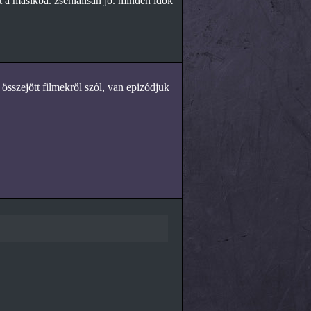
t a masikba. zsenialisan jo. minden idok
sszejött filmekről szól, van epizódjuk