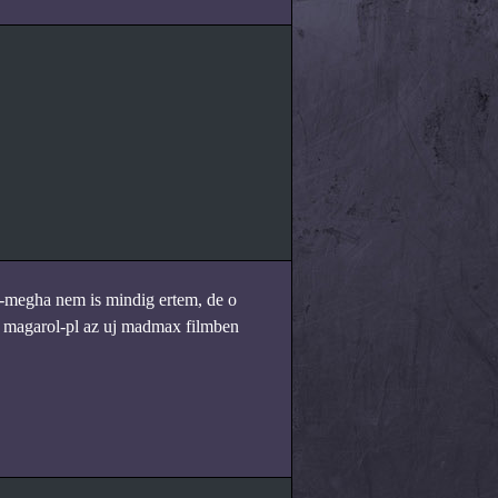
-megha nem is mindig ertem, de o
ik magarol-pl az uj madmax filmben