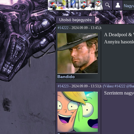
Nagyv
Főmenü
Jelenlegi hely
Utolsó bejegyzés
#14222
- 2024.09.09 - 13:45,h
A Deadpool & W
Annyira hasonló
Bandido
#14223
- 2024.09.09 - 13:53,h
(Válasz #14222 @Ba
Szerintem nagyo