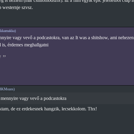
g is neztem (mar csilliomodszor). az a film egyik epic jelenetbol csap a
 westernje szvsz.
ikkamakka)
ire vagy vevő a podcastokra, van az It was a shitshow, ami nehezen ö
 is, érdemes meghallgatni
!
SBKMozes)
mennyire vagy vevő a podcastokra
ktam, de ez erdekesnek hangzik, lecsekkolom. Thx!