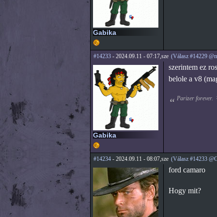
Gabika
#14233
- 2024.09.11 - 07:17,sze
(Válasz #14229 @
szerintem ez ro
belole a v8 (ma
Parizer forever.
Gabika
#14234
- 2024.09.11 - 08:07,sze
(Válasz #14233 @G
ford camaro
Hogy mit?