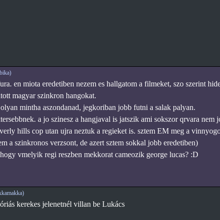
bika)
fura. en miota eredetiben nezem es hallgatom a filmeket, szo szerint h
zitott magyar szinkron hangokat.
 olyan mintha aszondanad, jegkoriban jobb futni a salak palyan.
rsebbnek. a jo szinesz a hangjaval is jatszik ami sokszor qrvara nem jo
everly hills cop utan ujra neztuk a regieket is. sztem EM meg a vinnyo
em a szinkronos verzsont, de azert sztem sokkal jobb eredetiben)
hogy vmelyik regi reszben mekkorat cameozik george lucas? :D
kkamakka)
óriás kerekes jelenetnél villan be Lukács