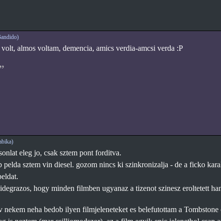
andido)
l volt, almos voltam, demencia, amics verdia-amcsi verda :P
bika)
sonlat eleg jo, csak sztem pont forditva.
b pelda sztem vin diesel. gozom nincs ki szinkronizalja - de a ficko kar
eldat.
idegrazos, hogy minden filmben ugyanaz a tizenot szinesz eroltetett han
 nekem neha bedob ilyen filmjeleneteket es belefutottam a Tombstone eg