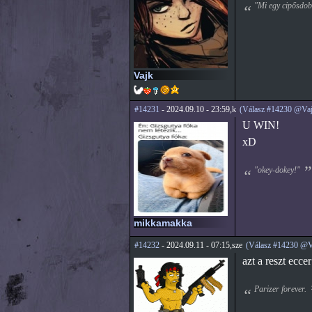
"Mi egy cipősdobo
Vajk
#14231
- 2024.09.10 - 23:59,k
(Válasz #14230 @Vaj
U WIN!
xD
"okey-dokey!"
mikkamakka
#14232
- 2024.09.11 - 07:15,sze
(Válasz #14230 @V
azt a reszt ecce
Parizer forever.