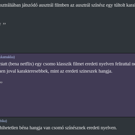
ráliában játszódó ausztrál filmben az ausztrál színész egy túltolt karak
!
kkamakka)
att (bena netflix) egy csomo klasszik filmet eredeti nyelven felirattal
uen joval karakteresebbek, mint az eredeti szineszek hangja.
bika)
hihetetlen béna hangja van csomó színésznek eredeti nyelven.