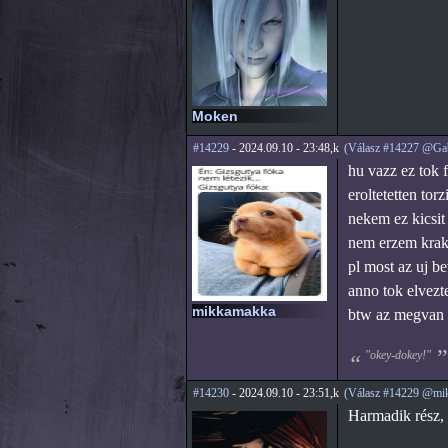
Moken
#14229
- 2024.09.10 - 23:48,k
(Válasz #14227 @Ga
hu vazz ez tok 
eroltetetten tor
nekem ez kicsit
nem erzem krakte
pl most az uj b
anno tok elvezt
mikkamakka
btw az megvan 
"okey-dokey!"
#14230
- 2024.09.10 - 23:51,k
(Válasz #14229 @mi
Harmadik rész, 