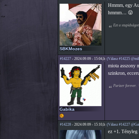
Hmmm, egy Auszt
hmmm… 😜
Ezt a stupidságot
SBKMozes
#14227
- 2024.09.09 - 15:04,h
(Válasz #14225 @mi
miota asszony mi
szinkron, eccer
Parizer forever.
Gabika
#14228
- 2024.09.09 - 15:10,h
(Válasz #14227 @Ga
ez +1. Tényleg 