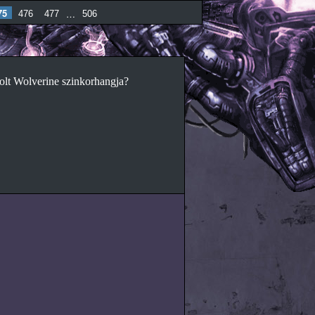
75
…
476
477
506
olt Wolverine szinkorhangja?