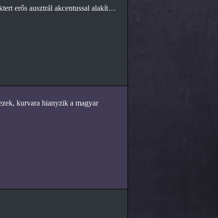
tert erős ausztrál akcentussal alakít…
 nezek, kurvara hianyzik a magyar