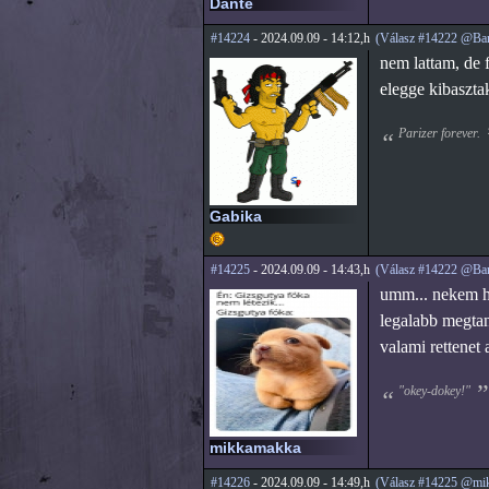
Dante
#14224
- 2024.09.09 - 14:12,h
(Válasz #14222 @Ba
nem lattam, de f
elegge kibaszta
Parizer forever.
Gabika
#14225
- 2024.09.09 - 14:43,h
(Válasz #14222 @Ba
umm... nekem hu
legalabb megtan
valami rettenet 
"okey-dokey!"
mikkamakka
#14226
- 2024.09.09 - 14:49,h
(Válasz #14225 @mi