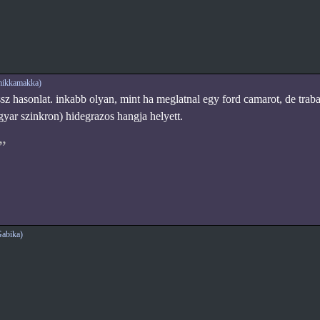
mikkamakka)
ssz hasonlat. inkabb olyan, mint ha meglatnal egy ford camarot, de tra
gyar szinkron) hidegrazos hangja helyett.
abika)