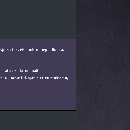
idegrazast erzek amikor meghallom az
n at a szinkron miatt.
gos rohogese tok specko (bar emlexem,