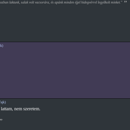
zban laktunk, salak volt vacsorára, és apánk minden éjjel hidegvérrel legyilkolt minket."
k)
ajk)
r lattam, nem szeretem.