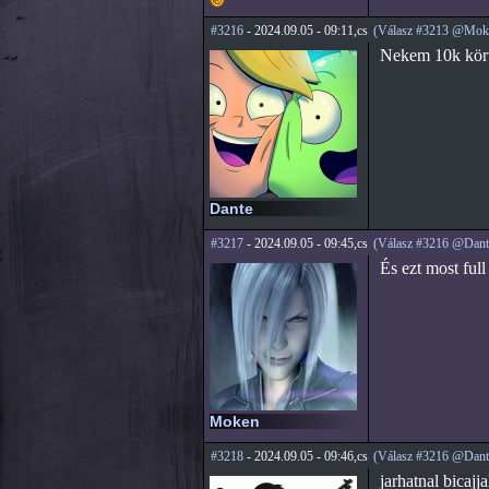
#3216
- 2024.09.05 - 09:11,cs
(Válasz #3213 @Mok
Nekem 10k körül
Dante
#3217
- 2024.09.05 - 09:45,cs
(Válasz #3216 @Dant
És ezt most full
Moken
#3218
- 2024.09.05 - 09:46,cs
(Válasz #3216 @Dant
jarhatnal bicajja