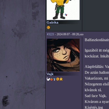
Gabika
#3221
- 2024.09.07 - 09:28,szo
Balfaszkodásaim
Igazából itt mé
kockázat. Inkáb
Alapfelállás: 
De aztán hallom
Vajk
Vakarózom, mi l
Nézegetem első 
kívánok rá.
Sad face Vajk.
Kivárom a nyara
Kísértés.jpg