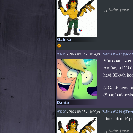
Parizer forever.
Gabika
#3219
- 2024.09.05 - 10:04,cs
(Válasz #3217 @Mok
Városban az én
Amúgy a Dákó Sp
havi 80kwh kör
@Gabi: bemenni 
(Spar, barkácsbo
Dante
#3220
- 2024.09.05 - 10:39,cs
(Válasz #3219 @Dant
nincs bicout? p
Parizer forever.