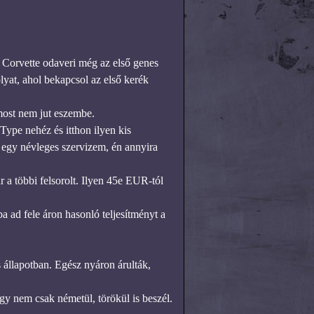
 Corvette odaveri még az első genes
lyat, ahol bekapcsol az első kerék
ost nem jut eszembe.
Type nehéz és itthon ilyen kis
n egy névleges szervizem, én annyira
 a többi felsorolt. Ilyen 45e EUR-tól
a ad fele áron hasonló teljesítményt a
 állapotban. Egész nyáron árulták,
gy nem csak németül, törökül is beszél.