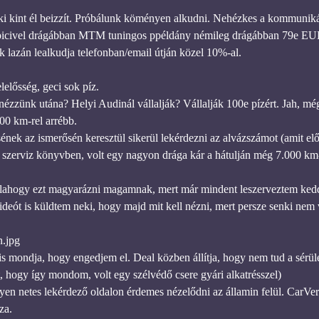
aki kint él beizzít. Próbálunk köményen alkudni. Nehézkes a kommuniká
picivel drágábban MTM tuningos ppéldány némileg drágábban 79e EU
k lazán lealkudja telefonban/email útján közel 10%-al.
lelősség, geci sok píz.
ézzünk utána? Helyi Audinál vállalják? Vállalják 100e pízért. Jah, mégs
00 km-rel arrébb.
ének az ismerősén keresztül sikerül lekérdezni az alvázszámot (amit elő
 szerviz könyvben, volt egy nagyon drága kár a hátulján még 7.000 km
ahogy ezt magyarázni magamnak, mert már mindent leszerveztem keddre
deót is küldtem neki, hogy majd mit kell nézni, mert persze senki nem v
n.jpg
s mondja, hogy engedjem el. Deal közben állítja, hogy nem tud a sérülé
t, hogy így mondom, volt egy szélvédő csere gyári alkatrésszel)
en netes lekérdező oldalon érdemes nézelődni az államin felül. CarVe
za.