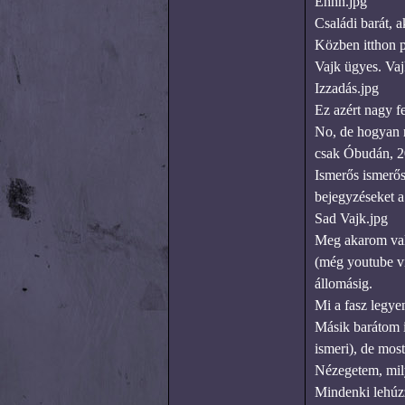
Ehhh.jpg
Családi barát, 
Közben itthon 
Vajk ügyes. Vaj
Izzadás.jpg
Ez azért nagy fe
No, de hogyan n
csak Óbudán, 2
Ismerős ismerős
bejegyzéseket a
Sad Vajk.jpg
Meg akarom val
(még youtube vi
állomásig.
Mi a fasz legye
Másik barátom i
ismeri), de mos
Nézegetem, mily
Mindenki lehúz