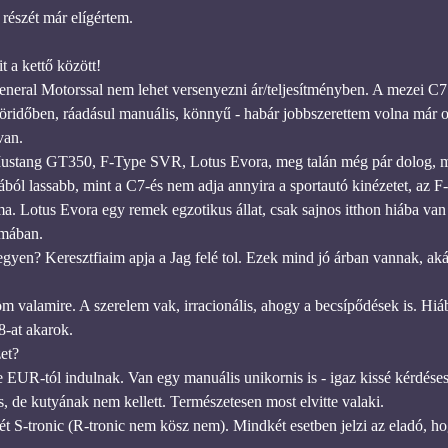
részét már elígértem.
 a kettő között!
eneral Motorssal nem lehet versenyezni ár/teljesítményben. A mezei C7
köridőben, ráadásul manuális, könnyű - habár jobbszerettem volna már o
van.
stang GT350, F-Type SVR, Lotus Evora, meg talán még pár dolog, m
ból lassabb, mint a C7-és nem adja annyira a sportautó kinézetet, az F-
ma. Lotus Evora egy remek egzotikus állat, csak sajnos itthon hiába va
émában.
egyen? Keresztfiaim apja a Jag felé tol. Ezek mind jó árban vannak, akár
m valamire. A szerelem vak, irracionális, ahogy a becsípődések is. Hiáb
-at akarok.
et?
EUR-tól indulnak. Van egy manuális unikornis is - igaz kissé kérdéses
s, de kutyának nem kellett. Természetesen most elvitte valaki.
 S-tronic (R-tronic nem kösz nem). Mindkét esetben jelzi az eladó, ho