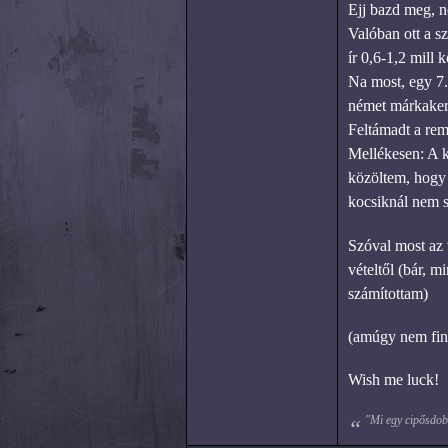
Ejj bazd meg, ne
Valóban ott a sz
ír 0,6-1,2 mill k
Na most, egy 7.
német márkakeres
Feltámadt a re
Mellékesen: A k
közöltem, hogy 
kocsiknál nem s
Szóval most az 
vételtől (bár, 
számítottam)
(amúgy nem fina
Wish me luck!
"Mi egy cipősdobo