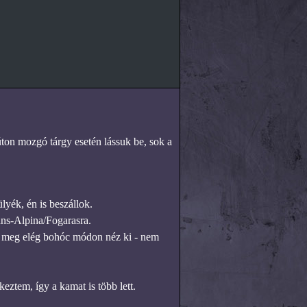
úton mozgó tárgy esetén lássuk be, sok a
yék, én is beszállok.
ans-Alpina/Fogarasra.
e meg elég bohóc módon néz ki - nem
ztem, így a kamat is több lett.