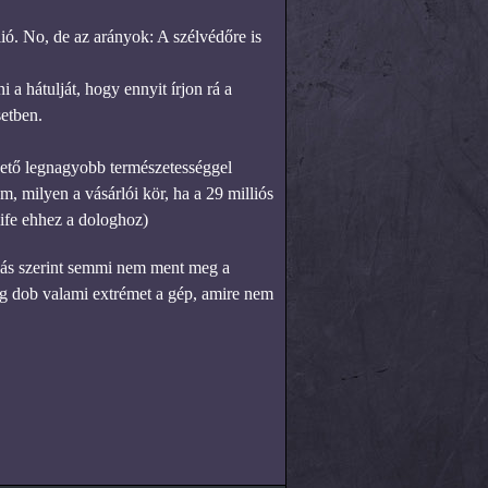
lió. No, de az arányok: A szélvédőre is
a hátulját, hogy ennyit írjon rá a
setben.
hető legnagyobb természetességgel
 milyen a vásárlói kör, ha a 29 milliós
life ehhez a dologhoz)
állás szerint semmi nem ment meg a
dig dob valami extrémet a gép, amire nem