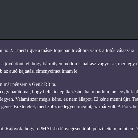
 no 2. - mert ugye a másik topicban továbbra várok a fotós válaszára.
g a jövő dönti el, hogy bármilyen módon is balfasz vagyok-e, mert egy 
b az autó kajtatási élményeimet írnám le.
Van már pénzem a Gen2 R8-ra.
 egy barátomat, hogy befektet építkezésbe, hát mondom, ne legyünk hül
egyen. Valami szar mégis kéne, ez nem állapot. El kéne menni újra Tr
genes Boxtereket, mert 350z ne legyen megint, az már volt. A Porsch
t. Rájövök, hogy a PMÁP-ba lényegesen több pénzt tettem, mint emléke