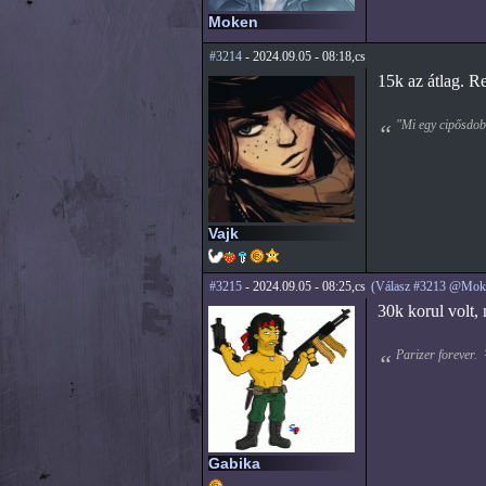
Moken
#3214
- 2024.09.05 - 08:18,cs
15k az átlag. R
"Mi egy cipősdobo
Vajk
#3215
- 2024.09.05 - 08:25,cs
(Válasz #3213 @Mok
30k korul volt,
Parizer forever.
Gabika