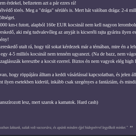
m érdekel, befizetem azt a pár ezres rá!
élvédő törés. Meg a "drága" sérülés is. Mert hát valóban drága: 2-4 mil
öltséget.
000 km-t futott, alapból 160e EUR kocsinál nem kell nagyon lerombolni 
kedő, aki még tudvalevőleg az anyját is kicseréli rajta gyárira ilyen e
mény!
ereskedő utalt rá, hogy túl sokat kérdezek már a témában, mire én a le
egy 4-5 milliós kocsinál nem tenném ugyanezt. (Na de bazz, nem vágom,
zaglásszák keresztbe a kocsit ezerrel. Biztos én nem vagyok elég high 
van, hogy röppájára álltam a keddi vásárlással kapcsolatban, és jelen 
mint ilyen esetekben kiderül, inkább csak szegényes a fantáziám, és min
nszírozott lesz, mert szarok a kamatok. Hard cash)
zban laktunk, salak volt vacsorára, és apánk minden éjjel hidegvérrel legyilkolt minket."