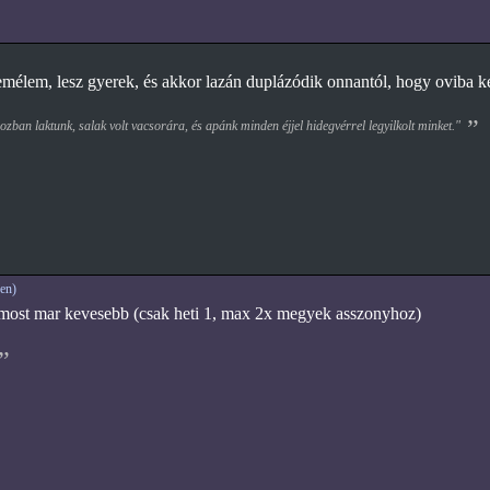
emélem, lesz gyerek, és akkor lazán duplázódik onnantól, hogy oviba kel
zban laktunk, salak volt vacsorára, és apánk minden éjjel hidegvérrel legyilkolt minket."
en)
 most mar kevesebb (csak heti 1, max 2x megyek asszonyhoz)