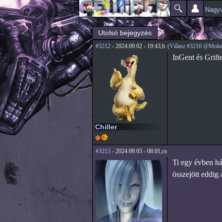
Nagyv
Főmenü
Jelenlegi hely
Utolsó bejegyzés
#3212
- 2024.09.02 - 19:43,h
(Válasz #3210 @Moke
InGent és Grifte
Chiller
#3213
- 2024.09.05 - 08:01,cs
Ti egy évben h
összejött eddig