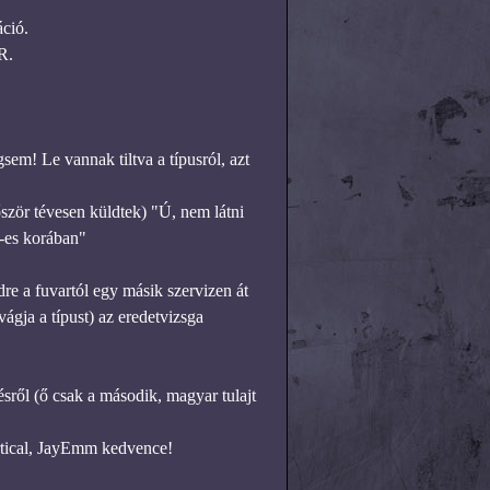
ció.
R.
em! Le vannak tiltva a típusról, azt
ször tévesen küldtek) "Ú, nem látni
-es korában"
 a fuvartól egy másik szervizen át
ágja a típust) az eredetvizsga
sről (ő csak a második, magyar tulajt
rtical, JayEmm kedvence!