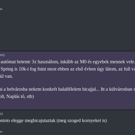
en)
 autómat hetente 3x használom, inkább az M0 és egyebek mennek vele
ring is 10k-t fog futni most ebben az első évben úgy látom, az full vá
ül van.
a belvárosba nekem konkrét halalfélelem bicajjal... Itt a külvárosban 
lt, Naplás tó, stb)
e)
ostoto elegge megbicajutaztak (meg szoged kornyeket is)