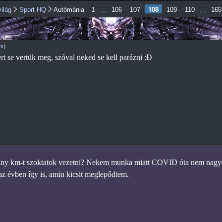
Ugrás a
108
…
…
ilág
Sport HQ
Autómánia
1
106
107
109
110
165
tartalomra
n)
rt se vertük meg, szóval neked se kell parázni :Đ
ány km-t szoktatok vezetni? Nekem munka miatt COVID óta nem nagy
 az évben így is, amin kicsit meglepődtem.