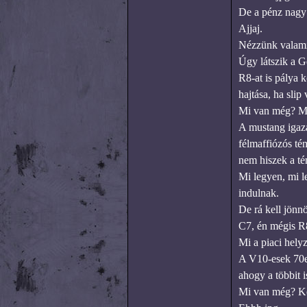
De a pénz nagy 
Ajjaj.
Nézzünk valamit
Úgy látszik a G
R8-at is pálya 
hajtása, ha slip 
Mi van még? Mu
A mustang igazá
félmaffiózós té
nem hiszek a t
Mi legyen, mi l
indulnak.
De rá kell jönnö
C7, én mégis R8
Mi a piaci helyz
A V10-esek 70e 
ahogy a többit i
Mi van még? Két