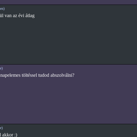
en)
 van az évi átlag
e)
 napelemes töltéssel tudod abszolválni?
e)
l akkor :)