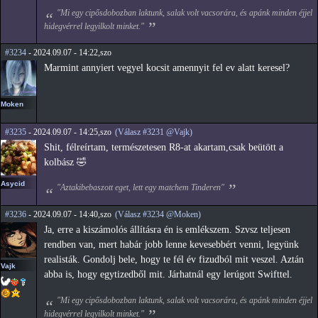
"Mi egy cipősdobozban laktunk, salak volt vacsorára, és apánk minden éjjel
hidegvérrel legyilkolt minket."
#3234
- 2024.09.07 - 14:22,szo
Marmint annyiert vegyel kocsit amennyit fel ev alatt keresel?
Moken
#3235
- 2024.09.07 - 14:25,szo
(Válasz #3231 @Vajk)
Shit, félreírtam, természetesen R8-at akartam,csak beütött a
kolbász 🤣
Asycid
"Aztakibebaszott eget, lett egy matchem Tinderen"
#3236
- 2024.09.07 - 14:40,szo
(Válasz #3234 @Moken)
Ja, erre a kiszámolós állításra én is emlékszem. Szvsz teljesen
rendben van, mert habár jobb lenne kevesebbért venni, legyünk
realisták. Gondolj bele, hogy te fél év fizudból mit veszel. Aztán
Vajk
abba is, hogy egytizedből mit. Járhatnál egy lerúgott Swifttel.
"Mi egy cipősdobozban laktunk, salak volt vacsorára, és apánk minden éjjel
hidegvérrel legyilkolt minket."