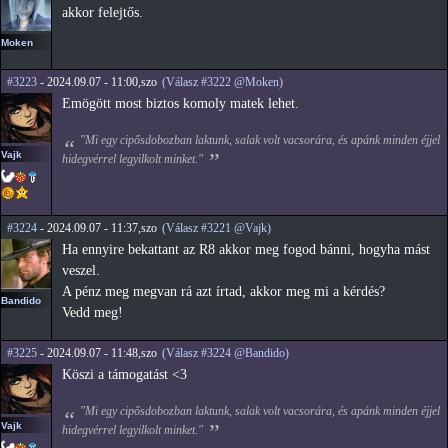
akkor felejtős.
Moken
#3223
- 2024.09.07 - 11:00,szo
(Válasz #3222 @Moken)
Emögött most biztos komoly matek lehet.
"Mi egy cipősdobozban laktunk, salak volt vacsorára, és apánk minden éjjel
Vajk
hidegvérrel legyilkolt minket."
#3224
- 2024.09.07 - 11:37,szo
(Válasz #3221 @Vajk)
Ha ennyire bekattant az R8 akkor meg fogod bánni, hogyha mást
veszel.
A pénz meg megvan rá azt írtad, akkor meg mi a kérdés?
Bandido
Vedd meg!
#3225
- 2024.09.07 - 11:48,szo
(Válasz #3224 @Bandido)
Köszi a támogatást <3
"Mi egy cipősdobozban laktunk, salak volt vacsorára, és apánk minden éjjel
Vajk
hidegvérrel legyilkolt minket."