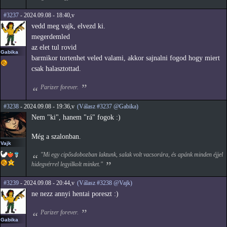
#3237
- 2024.09.08 - 18:40,v
vedd meg vajk, elvezd ki.
megerdemled
az elet tul rovid
Gabika
barmikor tortenhet veled valami, akkor sajnalni fogod hogy miert
csak halasztottad.
Parizer forever.
#3238
- 2024.09.08 - 19:36,v
(Válasz #3237 @Gabika)
Nem "ki", hanem "rá" fogok :)
Még a szalonban.
Vajk
"Mi egy cipősdobozban laktunk, salak volt vacsorára, és apánk minden éjjel
hidegvérrel legyilkolt minket."
#3239
- 2024.09.08 - 20:44,v
(Válasz #3238 @Vajk)
ne nezz annyi hentai poreszt :)
Parizer forever.
Gabika