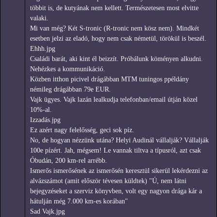
többit is, de kutyának nem kellett. Természetesen most elvitte
valaki.
Mi van még? Két S-tronic (R-tronic nem kösz nem). Mindkét
esetben jelzi az eladó, hogy nem csak németül, törökül is beszél.
Ehhh.jpg
Családi barát, aki kint él beizzít. Próbálunk köményen alkudni.
Nehézkes a kommunikáció.
Közben itthon picivel drágábban MTM tuningos ppéldány
némileg drágábban 79e EUR.
Vajk ügyes. Vajk lazán lealkudja telefonban/email útján közel
10%-al.
Izzadás.jpg
Ez azért nagy felelősség, geci sok píz.
No, de hogyan nézzünk utána? Helyi Audinál vállalják? Vállalják
100e pízért. Jah, mégsem! Le vannak tiltva a típusról, azt csak
Óbudán, 200 km-rel arrébb.
Ismerős ismerősének az ismerősén keresztül sikerül lekérdezni az
alvázszámot (amit először tévesen küldtek) "Ú, nem látni
bejegyzéseket a szerviz könyvben, volt egy nagyon drága kár a
hátulján még 7.000 km-es korában"
Sad Vajk.jpg