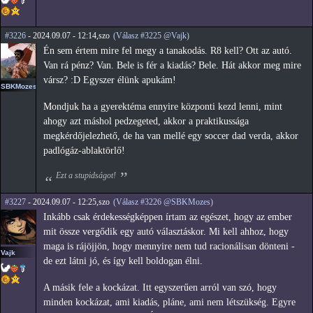
#3226
- 2024.09.07 - 12:14,szo
(Válasz #3225 @Vajk)
Én sem értem mire fel megy a tanakodás. R8 kell? Ott az autó.
Van rá pénz? Van. Bele is fér a kiadás? Bele. Hát akkor meg mire
vársz? :D Egyszer élünk apukám!
SBKMozes
Mondjuk ha a gyerektéma ennyire központi kezd lenni, mint
ahogy azt máshol pedzegeted, akkor a praktikussága
megkérdőjelezhető, de ha van mellé egy soccer dad verda, akkor
padlógáz-ablaktörlő!
Ezt a stupidságot!
#3227
- 2024.09.07 - 12:25,szo
(Válasz #3226 @SBKMozes)
Inkább csak érdekességképpen írtam az egészet, hogy az ember
mit össze vergődik egy autó választáskor. Mi kell ahhoz, hogy
maga is rájöjjön, hogy mennyire nem tud racionálisan dönteni -
Vajk
de ezt látni jó, és így kell boldogan élni.
A másik fele a kockázat. Itt egyszerűen arról van szó, hogy
minden kockázat, ami kiadás, pláne, ami nem létszükség. Egyre