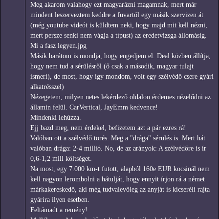
Meg akarom valahogy ezt magyarázni magamnak, mert már
mindent leszerveztem keddre a fuvartól egy másik szervizen át
(még youtube videót is küldtem neki, hogy majd mit kell nézni,
mert persze senki nem vágja a típust) az eredetvizsga állomásig.
Mi a fasz legyen.jpg
Másik barátom is mondja, hogy engedjem el. Deal közben állítja,
hogy nem tud a sérülésről (ő csak a második, magyar tulajt
ismeri), de most, hogy így mondom, volt egy szélvédő csere gyári
alkatrésszel)
Nézegetem, milyen netes lekérdező oldalon érdemes nézelődni az
államin felül. CarVertical, JayEmm kedvence!
Mindenki lehúzza.
Ejj bazd meg, nem érdekel, befizetem azt a pár ezres rá!
Valóban ott a szélvédő törés. Meg a "drága" sérülés is. Mert hát
valóban drága: 2-4 millió. No, de az arányok: A szélvédőre is ír
0,6-1,2 mill költséget.
Na most, egy 7.000 km-t futott, alapból 160e EUR kocsinál nem
kell nagyon lerombolni a hátulját, hogy ennyit írjon rá a német
márkakereskedő, aki még tudvalevőleg az anyját is kicseréli rajta
gyárira ilyen esetben.
Feltámadt a remény!