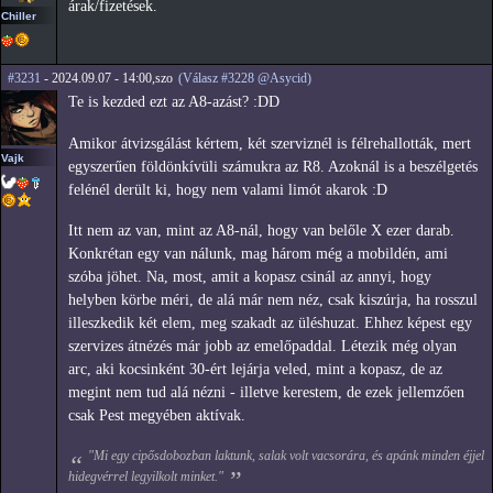
árak/fizetések.
Chiller
#3231
- 2024.09.07 - 14:00,szo
(Válasz #3228 @Asycid)
Te is kezded ezt az A8-azást? :DD
Amikor átvizsgálást kértem, két szerviznél is félrehallották, mert
Vajk
egyszerűen földönkívüli számukra az R8. Azoknál is a beszélgetés
felénél derült ki, hogy nem valami limót akarok :D
Itt nem az van, mint az A8-nál, hogy van belőle X ezer darab.
Konkrétan egy van nálunk, mag három még a mobildén, ami
szóba jöhet. Na, most, amit a kopasz csinál az annyi, hogy
helyben körbe méri, de alá már nem néz, csak kiszúrja, ha rosszul
illeszkedik két elem, meg szakadt az üléshuzat. Ehhez képest egy
szervizes átnézés már jobb az emelőpaddal. Létezik még olyan
arc, aki kocsinként 30-ért lejárja veled, mint a kopasz, de az
megint nem tud alá nézni - illetve kerestem, de ezek jellemzően
csak Pest megyében aktívak.
"Mi egy cipősdobozban laktunk, salak volt vacsorára, és apánk minden éjjel
hidegvérrel legyilkolt minket."