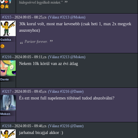
hidegvérrel legyilkolt minket."
#3215
- 2024.09.05 - 08:25,cs
(Válasz #3213 @Moken)
30k korul volt, most mar kevesebb (csak heti 1, max 2x megyek
asszonyhoz)
Gabika
Parizer forever.
#3216
- 2024.09.05 - 09:11,cs
(Válasz #3213 @Moken)
Nekem 10k körül van az évi átlag
Dante
#3217
- 2024.09.05 - 09:45,cs
(Válasz #3216 @Dante)
És ezt most full napelemes töltéssel tudod abszolválni?
Moken
#3218
- 2024.09.05 - 09:46,cs
(Válasz #3216 @Dante)
jarhatnal bicajjal akkor :)