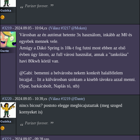
Parizer forever.
Gabika
#3219
- 2024.09.05 - 10:04,cs
(Válasz #3217 @Moken)
Városban az én autómat hetente 3x használom, inkább az M0 és
egyebek mennek vele.
Amúgy a Dákó Spring is 10k-t fog futni most ebben az első
Dante
évben úgy látom, az full városi használat, annak a "tankolása"
havi 80kwh körül van.
@Gabi: bemenni a belvárosba nekem konkrét halalfélelem
bicajjal... Itt a külvárosban szoktam a kisebb távokra azzal menni.
(Spar, barkácsbolt, Naplás tó, stb)
#3220
- 2024.09.05 - 10:39,cs
(Válasz #3219 @Dante)
nincs bicout? postoto elegge megbicajutaztak (meg szoged
kornyeket is)
Gabika
Parizer forever.
#3221
- 2024.09.07 - 09:28,szo