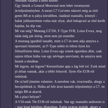
Nézzünk valamit a kettő között!
Úgy látszik a General Motorssal nem lehet versenyezni
ár/teljesítményben. A mezei C7 Corvette odaveri még az első
genes R8-at is pálya köridőben, ráadásul manuális, könnyű -
habár jobbszerettem volna már olyat, ahol bekapcsol az első kerék
hajtása, ha slip van.
Mi van még? Mustang GT350, F-Type SVR, Lotus Evora, meg
talán még pár dolog, most nem jut eszembe.
A mustang igazából lassabb, mint a C7-és nem adja annyira a
sportautó kinézetet, az F-Type nehéz és itthon ilyen kis
félmaffiózós téma. Lotus Evora egy remek egzotikus állat, csak
sajnos itthon hiába van egy névleges szervizem, én annyira nem
hiszek a témában.
Mi legyen, mi legyen? Keresztfiaim apja a Jag felé tol. Ezek mind
jó árban vannak, akár a többi felsorolt. Ilyen 45e EUR-tól
indulnak.
De rá kell jönnöm valamire. A szerelem vak, irracionális, ahogy a
becsípődések is. Hiába ad fele áron hasonló teljesítményt a C7, én
mégis R8-at akarok.
Mi a piaci helyzet?
A V10-esek 70e EUR-tól indulnak. Van egy manuális unikornis is
- igaz kissé kérdéses állapotban. Egész nyáron árulták, ahogy a