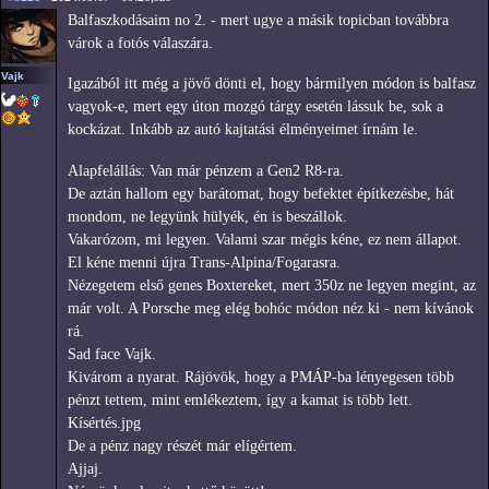
Balfaszkodásaim no 2. - mert ugye a másik topicban továbbra
várok a fotós válaszára.
Vajk
Igazából itt még a jövő dönti el, hogy bármilyen módon is balfasz
vagyok-e, mert egy úton mozgó tárgy esetén lássuk be, sok a
kockázat. Inkább az autó kajtatási élményeimet írnám le.
Alapfelállás: Van már pénzem a Gen2 R8-ra.
De aztán hallom egy barátomat, hogy befektet építkezésbe, hát
mondom, ne legyünk hülyék, én is beszállok.
Vakarózom, mi legyen. Valami szar mégis kéne, ez nem állapot.
El kéne menni újra Trans-Alpina/Fogarasra.
Nézegetem első genes Boxtereket, mert 350z ne legyen megint, az
már volt. A Porsche meg elég bohóc módon néz ki - nem kívánok
rá.
Sad face Vajk.
Kivárom a nyarat. Rájövök, hogy a PMÁP-ba lényegesen több
pénzt tettem, mint emlékeztem, így a kamat is több lett.
Kísértés.jpg
De a pénz nagy részét már elígértem.
Ajjaj.