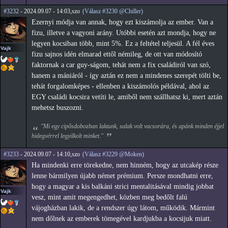
#3232
- 2024.09.07 - 14:03,szo
(Válasz #3230 @Chiller)
Ezernyi módja van annak, hogy ezt kiszámolja az ember. Van a
fizu, illetve a vagyoni arány. Utóbbi esetén azt mondja, hogy ne
legyen kocsiban több, mint 5%. Ez a feltétel teljesül. A fél éves
Vajk
fizu sajnos idén elmarad ettől némileg, de ott van módosító
faktornak a car guy-ságom, tehát nem a fix családiról van szó,
hanem a mániáról - így aztán ez nem a mindenes szerepét tölti be,
tehát forgalomképes - ellenben a kiszámolós példával, ahol az
EGY családi kocsira vetíti le, amiből nem szállhatsz ki, mert aztán
mehetsz buszozni.
"Mi egy cipősdobozban laktunk, salak volt vacsorára, és apánk minden éjjel
hidegvérrel legyilkolt minket."
#3233
- 2024.09.07 - 14:10,szo
(Válasz #3229 @Moken)
Ha mindenki erre törekedne, nem hinném, hogy az utcakép része
lenne bármilyen újabb német prémium. Persze mondhatni erre,
hogy a magyar a kis balkáni strici mentalitásával mindig jobbat
Vajk
vesz, mint amit megengedhet, közben meg bedőlt falú
vájogházban lakik, de a rendszer úgy látom, működik. Mármint
nem dőlnek az emberek tömegével kardjukba a kocsijuk miatt.