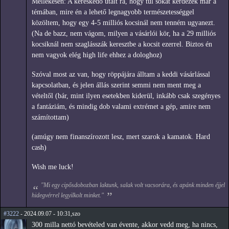
Mellékesen: A kereskedő utalt rá, hogy túl sokat kérdezek már a
témában, mire én a lehető legnagyobb természetességgel
közöltem, hogy egy 4-5 milliós kocsinál nem tenném ugyanezt.
(Na de bazz, nem vágom, milyen a vásárlói kör, ha a 29 milliós
kocsiknál nem szaglásszák keresztbe a kocsit ezerrel. Biztos én
nem vagyok elég high life ehhez a dologhoz)
Szóval most az van, hogy röppájára álltam a keddi vásárlással
kapcsolatban, és jelen állás szerint semmi nem ment meg a
vételtől (bár, mint ilyen esetekben kiderül, inkább csak szegényes
a fantáziám, és mindig dob valami extrémet a gép, amire nem
számítottam)
(amúgy nem finanszírozott lesz, mert szarok a kamatok. Hard
cash)
Wish me luck!
"Mi egy cipősdobozban laktunk, salak volt vacsorára, és apánk minden éjjel
hidegvérrel legyilkolt minket."
#3222
- 2024.09.07 - 10:31,szo
300 milla nettó bevételed van évente, akkor vedd meg, ha nincs,