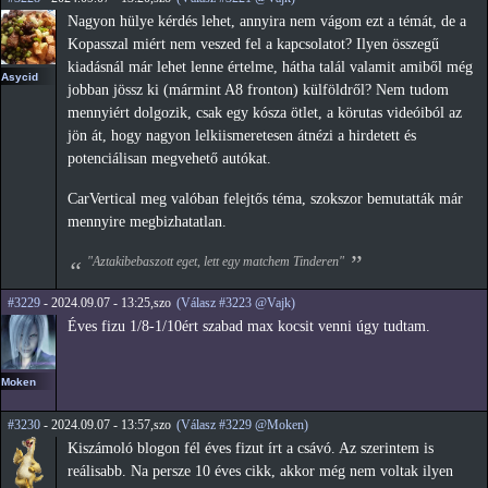
Nagyon hülye kérdés lehet, annyira nem vágom ezt a témát, de a
Kopasszal miért nem veszed fel a kapcsolatot? Ilyen összegű
kiadásnál már lehet lenne értelme, hátha talál valamit amiből még
Asycid
jobban jössz ki (mármint A8 fronton) külföldről? Nem tudom
mennyiért dolgozik, csak egy kósza ötlet, a körutas videóiból az
jön át, hogy nagyon lelkiismeretesen átnézi a hirdetett és
potenciálisan megvehető autókat.
CarVertical meg valóban felejtős téma, szokszor bemutatták már
mennyire megbizhatatlan.
"Aztakibebaszott eget, lett egy matchem Tinderen"
#3229
- 2024.09.07 - 13:25,szo
(Válasz #3223 @Vajk)
Éves fizu 1/8-1/10ért szabad max kocsit venni úgy tudtam.
Moken
#3230
- 2024.09.07 - 13:57,szo
(Válasz #3229 @Moken)
Kiszámoló blogon fél éves fizut írt a csávó. Az szerintem is
reálisabb. Na persze 10 éves cikk, akkor még nem voltak ilyen