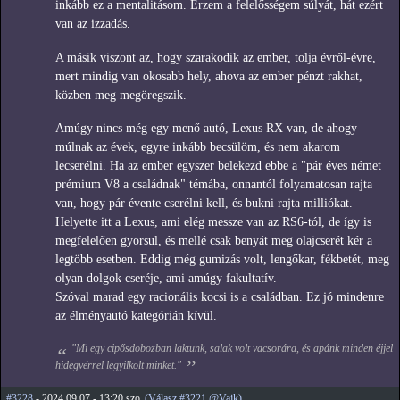
inkább ez a mentalitásom. Érzem a felelősségem súlyát, hát ezért
van az izzadás.
A másik viszont az, hogy szarakodik az ember, tolja évről-évre,
mert mindig van okosabb hely, ahova az ember pénzt rakhat,
közben meg megöregszik.
Amúgy nincs még egy menő autó, Lexus RX van, de ahogy
múlnak az évek, egyre inkább becsülöm, és nem akarom
lecserélni. Ha az ember egyszer belekezd ebbe a "pár éves német
prémium V8 a családnak" témába, onnantól folyamatosan rajta
van, hogy pár évente cserélni kell, és bukni rajta milliókat.
Helyette itt a Lexus, ami elég messze van az RS6-tól, de így is
megfelelően gyorsul, és mellé csak benyát meg olajcserét kér a
legtöbb esetben. Eddig még gumizás volt, lengőkar, fékbetét, meg
olyan dolgok cseréje, ami amúgy fakultatív.
Szóval marad egy racionális kocsi is a családban. Ez jó mindenre
az élményautó kategórián kívül.
"Mi egy cipősdobozban laktunk, salak volt vacsorára, és apánk minden éjjel
hidegvérrel legyilkolt minket."
#3228
- 2024.09.07 - 13:20,szo
(Válasz #3221 @Vajk)