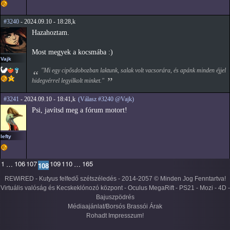
#3240
- 2024.09.10 - 18:28,k
Hazahoztam.
Most megyek a kocsmába :)
Vajk
"Mi egy cipősdobozban laktunk, salak volt vacsorára, és apánk minden éjjel
hidegvérrel legyilkolt minket."
#3241
- 2024.09.10 - 18:41,k
(Válasz #3240 @Vajk)
Psi, javítsd meg a fórum motort!
lefty
1
106
107
109
110
165
…
…
108
REWiRED - Kutyus felfedő szétszéledés - 2014-2057 © Minden Jog Fenntartva!
Virtuális valóság és Kecskeklónozó központ - Oculus MegaRift - PS21 - Mozi - 4D -
Bajuszpödrés
Médiaajánlat/Borsós Brassói Árak
Rohadt Impresszum!