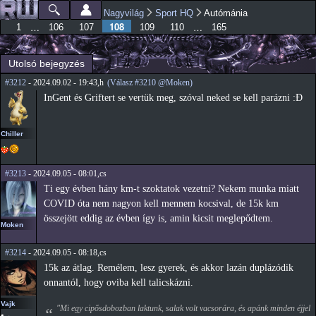
Ugrás a
Nagyvilág
Sport HQ
Autómánia
Főmenü
Jelenlegi hely
tartalomra
108
…
…
1
106
107
109
110
165
Utolsó bejegyzés
#3212
- 2024.09.02 - 19:43,h
(Válasz #3210 @Moken)
InGent és Griftert se vertük meg, szóval neked se kell parázni :Đ
Chiller
#3213
- 2024.09.05 - 08:01,cs
Ti egy évben hány km-t szoktatok vezetni? Nekem munka miatt
COVID óta nem nagyon kell mennem kocsival, de 15k km
összejött eddig az évben így is, amin kicsit meglepődtem.
Moken
#3214
- 2024.09.05 - 08:18,cs
15k az átlag. Remélem, lesz gyerek, és akkor lazán duplázódik
onnantól, hogy oviba kell talicskázni.
Vajk
"Mi egy cipősdobozban laktunk, salak volt vacsorára, és apánk minden éjjel