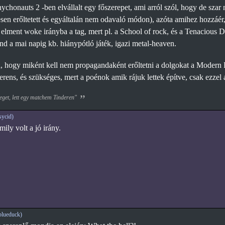
chonauts 2 -ben elvállalt egy főszerepet, ami arról szól, hogy de szar n
jesen erőltetett és egyáltalán nem odavaló módon), azóta amihez hozzáér
elment woke irányba a tag, mert pl. a School of rock, és a Tenacious D 
 a mai napig kb. hiánypótló játék, igazi metal-heaven.
a, hogy miként kell nem propagandaként erőltetni a dolgokat a Modern F
erens, és szükséges, mert a poénok amik rájuk lettek építve, csak ezzel 
eget, lett egy matchem Tinderen"
ycid)
ily volt a jó irány.
blueduck)