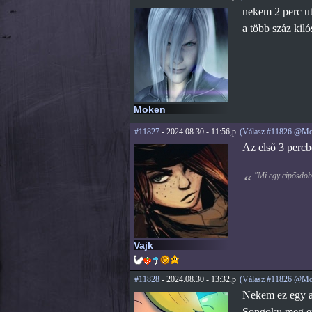
nekem 2 perc ut
a több száz kiló
Moken
#11827
- 2024.08.30 - 11:56,p
(Válasz #11826 @Mo
Az első 3 percb
"Mi egy cipősdobo
Vajk
#11828
- 2024.08.30 - 13:32,p
(Válasz #11826 @Mo
Nekem ez egy a
Songoku meg ene