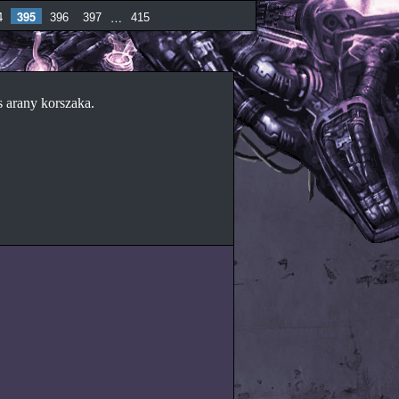
395
…
4
396
397
415
s arany korszaka.