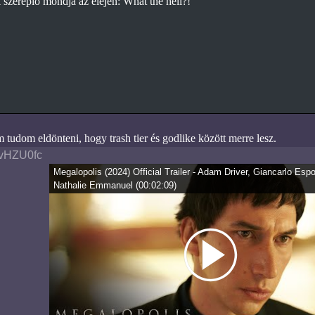
szereplő mondja az elején: What the hell?!
tudom eldönteni, hogy trash tier és godlike között merre lesz.
vHZU0fc
Megalopolis (2024) Official Trailer - Adam Driver, Giancarlo Espo
Nathalie Emmanuel
(
00:02:09
)