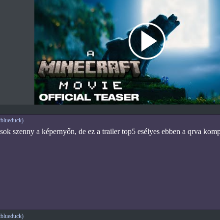
blueduck)
 sok szenny a képernyőn, de ez a trailer top5 esélyes ebben a qrva ko
blueduck)