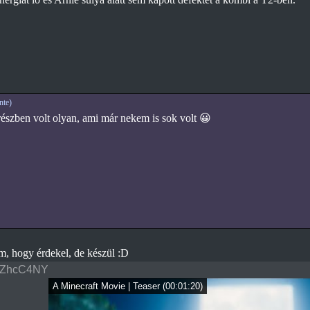
te)
részben volt olyan, ami már nekem is sok volt 😀
, hogy érdekel, de készül :D
YZhcC4NY
A Minecraft Movie | Teaser
(
00:01:20
)