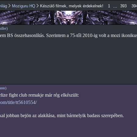
Ugrás a
…
ilág
Moziguru HQ
Készülő filmek, melyek érdekelnek!
1
393
39
tartalomra
ller)
tem BS összehasonlítás. Szerintem a 75-től 2010-ig volt a mozi ikoniku
nte)
ize fight club remakje már rég elkészült:
com/title/tt5610554/
al jobban bejön az alakítása, mint bármelyik badass szerepében.