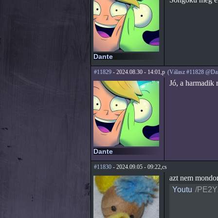
Dante
#11829
- 2024.08.30 - 14:01,p
(Válasz #11828 @Dan
Jó, a harmadik 
Dante
#11830
- 2024.09.05 - 09:22,cs
azt nem mondom
Youtu
/PE2