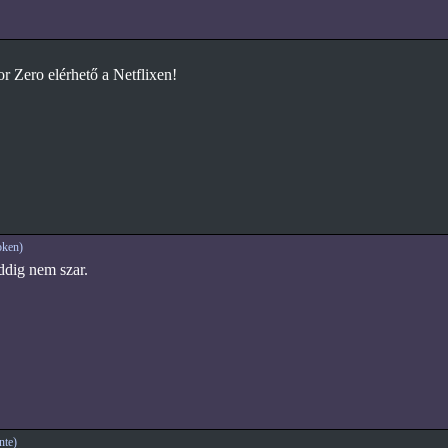
r Zero elérhető a Netflixen!
ken)
ddig nem szar.
te)