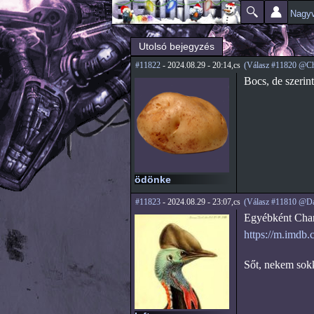
Nagyv
Főmenü
Jelenlegi hely
Utolsó bejegyzés
#11822
- 2024.08.29 - 20:14,cs
(Válasz #11820 @Chi
Bocs, de szerin
ödönke
#11823
- 2024.08.29 - 23:07,cs
(Válasz #11810 @Da
Egyébként Charl
https://m.imdb.
Sőt, nekem sokk