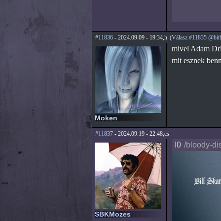
#11836
- 2024.09.09 - 19:34,h
(Válasz #11835 @bit
mivel Adam Drive
mit esznek benn
Moken
#11837
- 2024.09.19 - 22:48,cs
I0
/bloody-di
SBKMozes