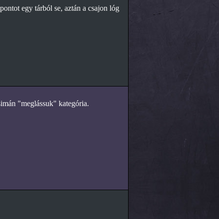
ontot egy tárból se, aztán a csajon lóg
 simán "meglássuk" kategória.