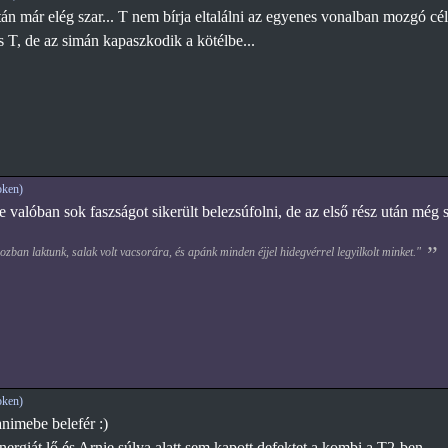
án már elég szar... T nem bírja eltalálni az egyenes vonalban mozgó célp
s T, de az simán kapaszkodik a kötélbe...
ken)
e valóban sok faszságot sikerült belezsúfolni, de az első rész után még
zban laktunk, salak volt vacsorára, és apánk minden éjjel hidegvérrel legyilkolt minket."
ken)
nimebe belefér :)
rgiát lő és Arnie súlya alatt sem kapott defektet a kombi a T2-ben.