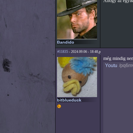
Ahogy az egyik 
Bandido
#11835
- 2024.09.06 - 18:48,p
még mindig nem 
Youtu
/pq6m
bitblueduck