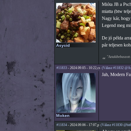
Mióta JB a Pschy
miatta (btw tel
Nagy kár, hogy 
Legend meg mind
De jó példa arr
pár teljesen koh
Asycid
"Aztakibebaszott 
#11833
- 2024.09.05 - 10:22,cs
(Válasz #11832 @As
Jah, Modern Fam
Moken
#11834
- 2024.09.06 - 17:07,p
(Válasz #11830 @bit