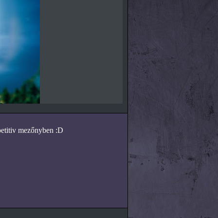
mpetitiv mezőnyben :D