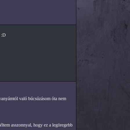
 :D
agyanyámtól való búcsúzásom óta nem
zéltem asszonnyal, hogy ez a legöregebb