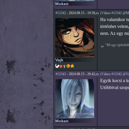
Moken
#12342
- 2024.08.15 - 19:59,cs
(Válasz #12341 @M
Ha valamikor is
történhet velem
nem. Az egy más
"Mi egy cipősdobo
Vajk
#12343
- 2024.08.15 - 20:42,cs
(Válasz #12342 @Va
Egyik kocsi a kö
Utóbbival szop
Moken