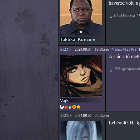
haverod volt, 
Chief Exorcist
Taktikai Konzerv
#12347
- 2024.09.07 - 19:30,szo
(Válasz #12346 @T
A srác a tó mell
"Mi egy cipősdobo
Vajk
#12348
- 2024.09.07 - 20:55,szo
Lebénult? Ha ig