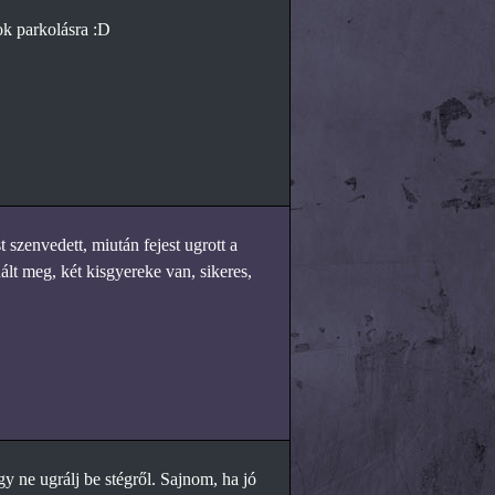
ok parkolásra :D
 szenvedett, miután fejest ugrott a
ált meg, két kisgyereke van, sikeres,
 ne ugrálj be stégről. Sajnom, ha jó