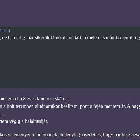
Moken)
de ha eddig már sikerült kihúzni anélkül, remélem ezután is menni fog
mettem el a 8 éves kinti macskámat.
 a holt teremben aludt amikor beálltam, pont a fején mentem át. A n
nt.
tem végig a haláltusáját.
os véleményei mindenkinek, de tényleg kisérteties, hogy pár hete bes