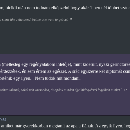
m, bicikli után nem tudnám elképzelni hogy akár 1 percnél többet szán
 shine like a diamond, but no one want to get cut
mellesleg egy regényalakom ihletője), mint kiderült, nyaki gerinctörést
érdezzétek, én sem értem az egészet. A srác egyszerre két diplomát csin
 történik egy ilyen... Nem tudok mit mondani.
zban laktunk, salak volt vacsorára, és apánk minden éjjel hidegvérrel legyilkolt minket."
ajk)
amiket már gyerekkorban megtanít az apa a fiának. Az egyik ilyen, hogy