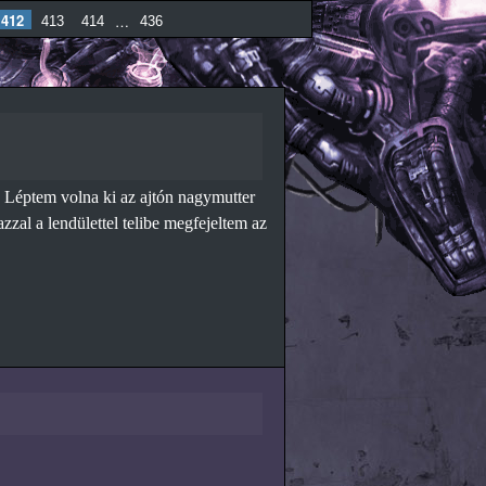
412
…
413
414
436
D Léptem volna ki az ajtón nagymutter
zal a lendülettel telibe megfejeltem az