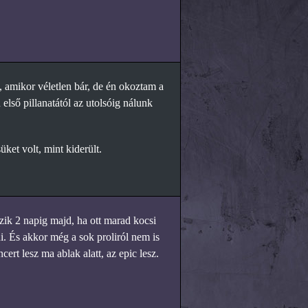
, amikor véletlen bár, de én okoztam a
első pillanatától az utolsóig nálunk
et volt, mint kiderült.
ik 2 napig majd, ha ott marad kocsi
ni. És akkor még a sok proliról nem is
rt lesz ma ablak alatt, az epic lesz.