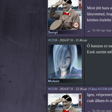
Most jött haza 
lányommal, hogy 
közben észlelni
"Az élet egy nagy
Sunyi
#12338
- 2024.07.31 - 21:46,sze
Ó basszus ez na
Ezek szerint még
Moken
#12339
- 2024.07.31 - 22:28,sze
(Válasz #12338 @
Igen, vérpermete
csak álltam és 
"Az élet egy nagy