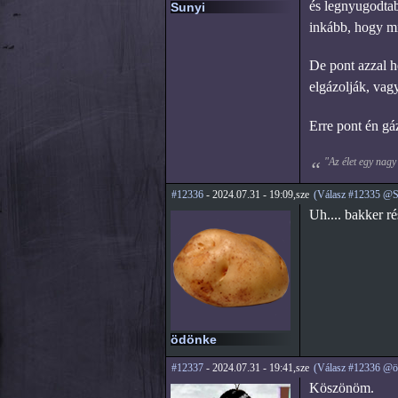
és legnyugodtab
Sunyi
inkább, hogy mi
De pont azzal he
elgázolják, vag
Erre pont én gá
"Az élet egy nagy
#12336
- 2024.07.31 - 19:09,sze
(Válasz #12335 @S
Uh.... bakker ré
ödönke
#12337
- 2024.07.31 - 19:41,sze
(Válasz #12336 @ö
Köszönöm.