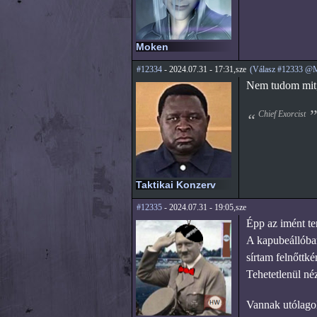
Moken
#12334
- 2024.07.31 - 17:31,sze
(Válasz #12333 @
Nem tudom mit, 
Chief Exorcist
Taktikai Konzerv
#12335
- 2024.07.31 - 19:05,sze
Épp az imént te
A kapubeállóban
sírtam felnőttké
Tehetetlenül néz
Vannak utólagok