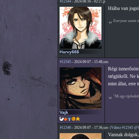
#12344
- 2024.08.16 - 02:27,p
Hiába van jogsi
Everyone wants to
Harvy666
#12345
- 2024.09.07 - 15:48,szo
Régi ismerősöm (
stégjükről. Ne k
mint állat, erre
"Mi egy cipősdobo
Vajk
#12346
- 2024.09.07 - 17:36,szo
(Válasz #12345 @V
Vannak dolgok, 