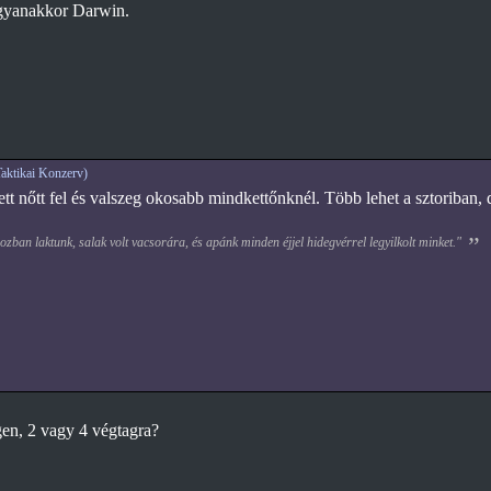
ugyanakkor Darwin.
aktikai Konzerv)
ett nőtt fel és valszeg okosabb mindkettőnknél. Több lehet a sztoriban,
zban laktunk, salak volt vacsorára, és apánk minden éjjel hidegvérrel legyilkolt minket."
en, 2 vagy 4 végtagra?