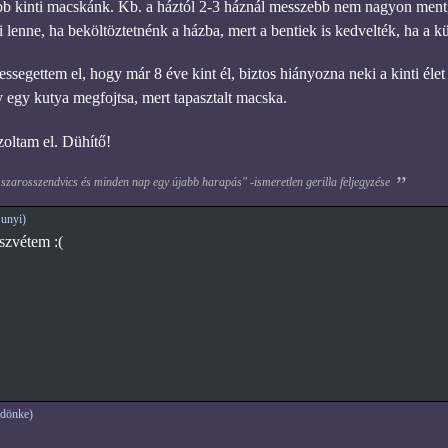
b kinti macskánk. Kb. a háztól 2-3 háznál messzebb nem nagyon ment, 
 lenne, ha beköltöztetnénk a házba, mert a bentiek is kedvelték, ha a k
ssegettem el, hogy már 8 éve kint él, biztos hiányozna neki a kinti élet
y egy kutya megfojtsa, mert tapasztalt macska.
zoltam el. Dühítő!
 szarosszendvics és minden nap egy újabb harapás" -ismeretlen gerilla feljegyzése
unyi)
szvétem :(
dönke)