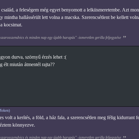
a család, a feleségem még egyet benyomott a lelkiismeretembe. Azt mon
mintha hallássérült lett volna a macska. Szerencsétlent be kellett voln
 a kocsimat.
 szarosszendvics és minden nap egy újabb harapás" -ismeretlen gerilla feljegyzése
gyon durva, szörnyű érzés lehet :(
 élt miután átmentél rajta??
Moken)
s volt a kerítés, a föld, a ház fala, a szerencsétlen meg félig kidurrant f
néztem könnyezve.
 szarosszendvics és minden nap egy újabb harapás" -ismeretlen gerilla feljegyzése