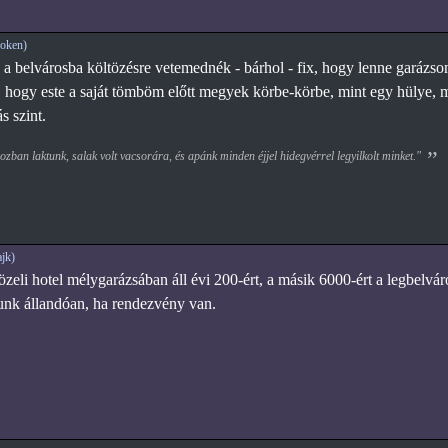
oken)
 a belvárosba költözésre vetemednék - bárhol - fix, hogy lenne garázs
, hogy este a saját tömböm előtt megyek körbe-körbe, mint egy hülye,
 szint.
zban laktunk, salak volt vacsorára, és apánk minden éjjel hidegvérrel legyilkolt minket."
jk)
zeli hotel mélygarázsában áll évi 200-ért, a másik 6000-ért a legbelvár
unk állandóan, ha rendezvény van.