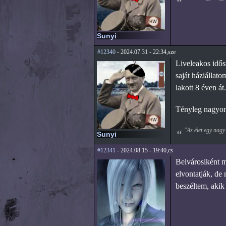
Sunyi
#12340
- 2024.07.31 - 22:34,sze
Liveleakos idős
saját háziállato
lakott 8 éven át.
Tényleg nagyon 
"Az élet egy nagy
Sunyi
#12341
- 2024.08.15 - 19:40,cs
Belvárosiként m
elvontatják, de 
beszéltem, akik 