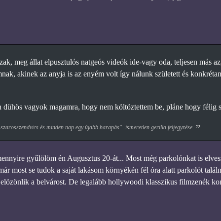
zak, meg állat elpusztulós natgeós videók ide-vagy oda, teljesen más az
mnak, akinek az anyja is az enyém volt így nálunk született és konkrétan 
dühös vagyok magamra, hogy nem költöztettem be, pláne hogy félig sük
 szarosszendvics és minden nap egy újabb harapás" -ismeretlen gerilla feljegyzése
ennyire gyűlölöm én Augusztus 20-át... Most még parkolónkat is elvesz
már most se tudok a saját lakásom környékén fél óra alatt parkolót talál
elözönlik a belvárost. De legalább hollywoodi klasszikus filmzenék konce