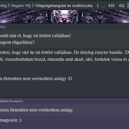
Ugrás a
…
ilág
Negatív HQ
Világvégehangulat és üvöltőszoba
1
410
411
tartalomra
fty)
Mondd már el, hogy mi történt valójában!
grott eligazításra?
rdezi, hogy oké de mi történt valójában. De tényleg ennyire banális. :
, visszafordultam hozzá, elmondta amit akart, oké, fordulok vissza és az
m életemben nem verekedtem amúgy :D
ktikai Konzerv)
sztem életemben nem verekedtem amúgy
magyaráz ;)