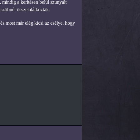
mindig a kerítésen belül szunyált
üszöbnél összetalálkoztak.
 és most már elég kicsi az esélye, hogy