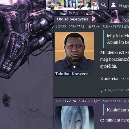
Nagyv
Főmenü
Jelenlegi hely
Utolsó bejegyzés
#12332
- 2024.07.31 - 16:32,sze
(Válasz #12331 @le
lefty írta: 
Ábrahám beu
Mindenki ezt ké
még hozzámszólt
ajtófélfát.
Taktikai Konzerv
Konkrétan szte
Chief Exorcist
#12333
- 2024.07.31 - 17:23,sze
(Válasz #12332 @Ta
Konkrétan 
ez mindent meg