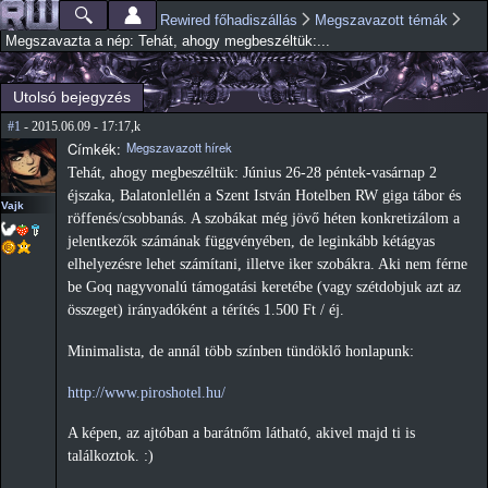
Ugrás a
Rewired főhadiszállás
Megszavazott témák
Főmenü
Jelenlegi hely
tartalomra
Megszavazta a nép: Tehát, ahogy megbeszéltük:...
Utolsó bejegyzés
#1
- 2015.06.09 - 17:17,k
Címkék:
Megszavazott hírek
Tehát, ahogy megbeszéltük: Június 26-28 péntek-vasárnap 2
éjszaka, Balatonlellén a Szent István Hotelben RW giga tábor és
Vajk
röffenés/csobbanás. A szobákat még jövő héten konkretizálom a
jelentkezők számának függvényében, de leginkább kétágyas
elhelyezésre lehet számítani, illetve iker szobákra. Aki nem férne
be Goq nagyvonalú támogatási keretébe (vagy szétdobjuk azt az
összeget) irányadóként a térítés 1.500 Ft / éj.
Minimalista, de annál több színben tündöklő honlapunk:
http://www.piroshotel.hu/
A képen, az ajtóban a barátnőm látható, akivel majd ti is
találkoztok. :)