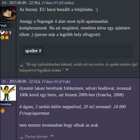
#4
- 2015.06.09 - 22:39,k
(Válasz #3 @Gabika)
Az bizony. EU bácsi beszállt a felújításba. :)
Amúgy a Napsugár 4 alatt most nyílt apartmanház
Vajk
komplexumunk. Ha azt meglátod, remélem kérsz egy ajánlatot
tőlem ;) (persze már a legtöbb hely elfogyott)
spoiler #
"Mi egy cipősdobozban laktunk, salak volt vacsorára, és apánk minden éjjel
hidegvérrel legyilkolt minket."
#5
- 2015.06.09 - 22:52,k
(Válasz #4 @Vajk)
ilyesmit lakast bereltunk foldszinten, udvari bealloval, terasszal
100k korul egy hetre, azt hiszem 2009-ben (francba, 2008)
Gabika
4 ágyas, 2 szobás külön nappalival, 20 m2 terasszal: 24.000
Ft/nap/apartman
nem neztem mostanaban hogy allnak az arak
Parizer forever.