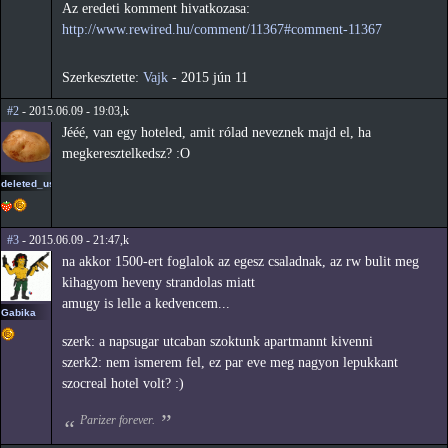
Az eredeti komment hivatkozasa:
http://www.rewired.hu/comment/11367#comment-11367
Szerkesztette:
Vajk
-
2015 jún 11
#2
- 2015.06.09 - 19:03,k
Jééé, van egy hoteled, amit rólad neveznek majd el, ha
megkeresztelkedsz? :O
deleted_user_2
#3
- 2015.06.09 - 21:47,k
na akkor 1500-ert foglalok az egesz csaladnak, az rw bulit meg
kihagyom heveny strandolas miatt
amugy is lelle a kedvencem...
Gabika
szerk: a napsugar utcaban szoktunk apartmannt kivenni
szerk2: nem ismerem fel, ez par eve meg nagyon lepukkant
szocreal hotel volt? :)
Parizer forever.