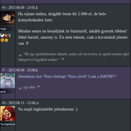
#6
- 2015.06.09 - 23:01,k
Ha rajtam múlna, drágább lenne kb 2.000-el, de bele-
kotnyeleskedett fater.
Vajk
Minden esetre ne beszéljünk itt bizniszről, inkább gyertek többen!
Jöhet barinő, asszony is. Én nem bánom, csak a kocsmánál jelenés
van :P
"Mi egy cipősdobozban laktunk, salak volt vacsorára, és apánk minden éjjel
hidegvérrel legyilkolt minket."
#7
- 2015.06.09 - 23:06,k
Jelentkezz ma! Nincs holnap! Nincs jövő! Csak a KRÓM!!!
egy állat
goq
#8
- 2015.06.11 - 12:06,cs
Na majd legközelebb jelentkezem :)
Techpriest