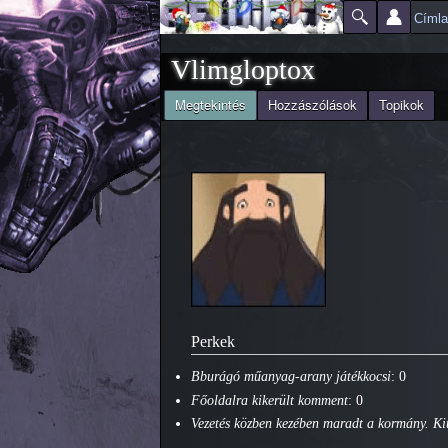
Címl
Főmenü
Jelenlegi hely
Vlimgloptox
(aktív fül)
Megtekintés
Hozzászólások
Topikok
Elsődleges fülek
Perkek
Bburágó műanyag-arany játékkocsi
: 0
Főoldalra kikerült komment
: 0
Vezetés közben kezében maradt a kormány. Kit