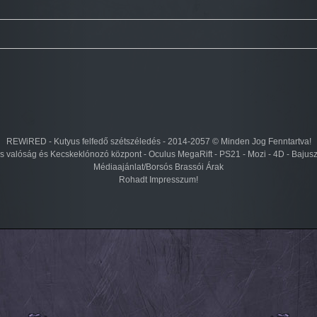
REWiRED - Kutyus felfedő szétszéledés - 2014-2057 © Minden Jog Fenntartva!
lis valóság és Kecskeklónozó központ - Oculus MegaRift - PS21 - Mozi - 4D - Bajus
Médiaajánlat/Borsós Brassói Árak
Rohadt Impresszum!