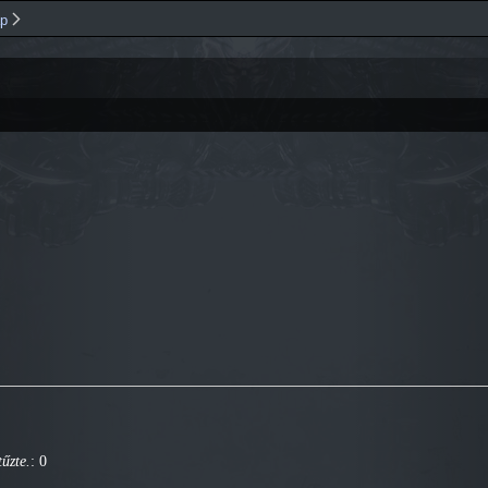
Ugrás a
ap
tartalomra
űzte.
: 0