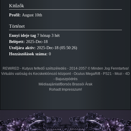
Kitűzők
Profil:
August 10th
Történet
Ennyi ideje tag
7 hónap 3 hét
Belépett:
2025-Dec-18
Utoljára aktív:
2025-Dec-18 (05:50:26)
Hozzászólások száma:
0
REWiRED - Kutyus felfedő szétszéledés - 2014-2057 © Minden Jog Fenntartva!
Virtuális valóság és Kecskeklónozó központ - Oculus MegaRift - PS21 - Mozi - 4D
- Bajuszpödrés
Médiaajánlat/Borsós Brassói Árak
Rohadt Impresszum!