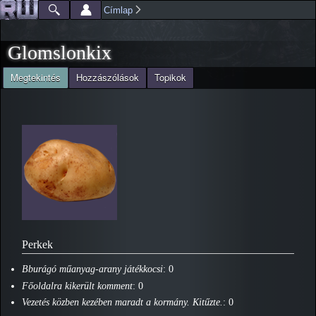
Ugrás a
Címlap
Főmenü
Jelenlegi hely
tartalomra
Glomslonkix
(aktív fül)
Megtekintés
Hozzászólások
Topikok
Elsődleges fülek
Perkek
Bburágó műanyag-arany játékkocsi
: 0
Főoldalra kikerült komment
: 0
Vezetés közben kezében maradt a kormány. Kitűzte.
: 0