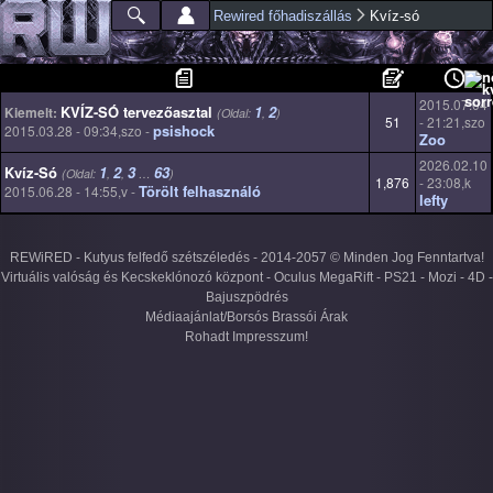
Ugrás a
Rewired főhadiszállás
Kvíz-só
Főmenü
Jelenlegi hely
tartalomra
2015.07.04
KVÍZ-SÓ tervezőasztal
1
2
Kiemelt:
(Oldal:
,
)
51
- 21:21,szo
psishock
2015.03.28 - 09:34,szo -
Zoo
2026.02.10
Kvíz-Só
1
2
3
63
(Oldal:
,
,
…
)
1,876
- 23:08,k
Törölt felhasználó
2015.06.28 - 14:55,v -
lefty
REWiRED - Kutyus felfedő szétszéledés - 2014-2057 © Minden Jog Fenntartva!
Virtuális valóság és Kecskeklónozó központ - Oculus MegaRift - PS21 - Mozi - 4D -
Bajuszpödrés
Médiaajánlat/Borsós Brassói Árak
Rohadt Impresszum!