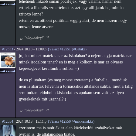
lehetnenk inkabb siman pocsfejek, vagy valami, hamar nem
mikkamakka
ertitek a liberalis szo ertelmet es azt ugy allitjatok be, mintha
szitoxo lenne?
ertem en az otthoni politikiai seggnyalast, de nem hiszem hogy
muszaj lenne atvenni.
"okey-dokey!"
#12553
- 2024.10.18 - 15:09,p
(Válasz #12551 @Gabika)
jo, hat minek matek tanar az iskolaban? a nejem anyja matektanar.
minek irodalom tanar? en is meg a kolkom is mar az olvasas
kepessegevel kerultunk a suliba. =)
mikkamakka
de en pl utaltam (es meg mosse szeretem) a fotballt... mondjuk
nem is akartak felvenni a tornaszakos altalanos suliba, mert a falig
sem tudtam eldobni a kislabdat. es apukam sem volt. az ilyen
gyerekeknek mit uzennel?;)
"okey-dokey!"
#12554
- 2024.10.18 - 15:11,p
(Válasz #12550 @mikkamakka)
szerintem ma is tanítják az alap közlekedési szabályokat már
oviban is, de általánosban biztos.