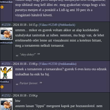
bitblueduck
stop táblánál meg kell állni etc. meg gyakorlati vizsga hogy a kis
puruttya menjen el a postától a Lidl-ig ami 10 perc és a
vizsgáztató hátulról követi.
#12550
- 2024.10.18 - 14:15,p
(Válasz #12549 @bitblueduck)
ummm... mikor en gyerek voltam akkor az alap kozlekedesi
szabalyokat tanitottak az isiben. nemtom, ma hogy van, de lehet
ertelmesebb otlet lenne azt visszahozni mint a kotelezo hittant,
mikkamakka
meg a tornaterem nelkuli tornaorat.
"okey-dokey!"
#12551
- 2024.10.18 - 15:00,p
(Válasz #12550 @mikkamakka)
minek a tornaterem a tornaorahoz? gyerek 6 eves kora ota edzunk
szabadban ha esik ha fuj.
Gabika
Parizer forever.
#12552
- 2024.10.18 - 15:04,p
btw
asszem lassan "lippsi" mergezest kapok par hozzaszolotol. nem