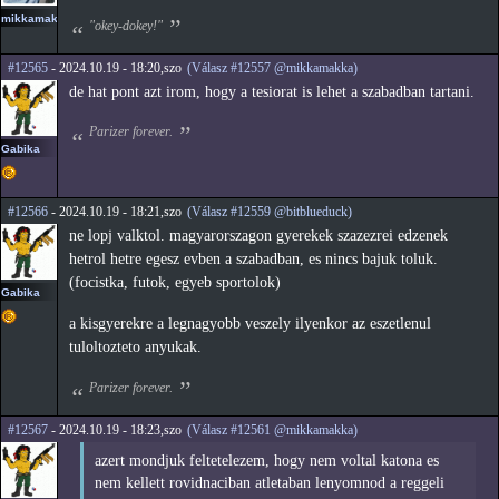
mikkamakka
"okey-dokey!"
#12565
- 2024.10.19 - 18:20,szo
(Válasz #12557 @mikkamakka)
de hat pont azt irom, hogy a tesiorat is lehet a szabadban tartani.
Parizer forever.
Gabika
#12566
- 2024.10.19 - 18:21,szo
(Válasz #12559 @bitblueduck)
ne lopj valktol. magyarorszagon gyerekek szazezrei edzenek
hetrol hetre egesz evben a szabadban, es nincs bajuk toluk.
(focistka, futok, egyeb sportolok)
Gabika
a kisgyerekre a legnagyobb veszely ilyenkor az eszetlenul
tuloltozteto anyukak.
Parizer forever.
#12567
- 2024.10.19 - 18:23,szo
(Válasz #12561 @mikkamakka)
azert mondjuk feltetelezem, hogy nem voltal katona es
nem kellett rovidnaciban atletaban lenyomnod a reggeli