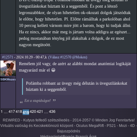
üvegszilánkokat húztam ki a seggemből. És pont a létező
legrosszabbkor, de olyan hihetetlen ok-okozati dolgok játszódtak
le előtte, hogy hihetetlen. Pl. Előtte rámálltak a parkolóban ahol
10 percog kellett várnom mire jött a barom, hogy ki tudjak állni.
Ha ez nincs, akkor már meg is jártam volna addigra az egészet...
pedog mostanában tényleg jól alakultak a dolgok, de ez most
nagyon megütoött.
#12571
- 2024.10.29 - 00:47,k
(Válasz #12570 @Moken)
Remélem jól vagy, de azért az alábbi mondat anatómiai logikáját
magyarázd már el 😀
SBKMozes
Pofámba robbant az üvegy még délután is üvegszilánkokat
húztam ki a seggemből.
Ezt a stupidságot!
1
417
418
420
421
436
…
…
419
REWiRED - Kutyus felfedő szétszéledés - 2014-2057 © Minden Jog Fenntartva!
Virtuális valóság és Kecskeklónozó központ - Oculus MegaRift - PS21 - Mozi - 4D -
Bajuszpödrés
Médiaajánlat/Borsós Brassói Árak