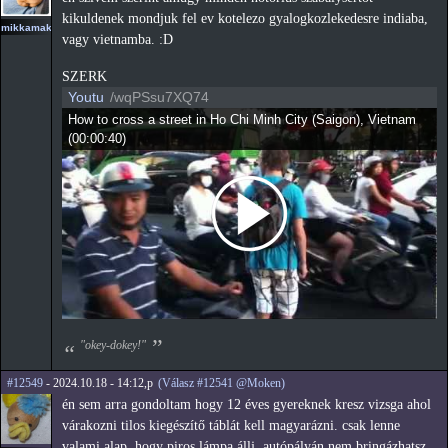
kikuldenek mondjuk fel ev kotelezo gyalogkozlekedesre indiaba,
mikkamakka
vagy vietnamba. :D
SZERK
Youtu
/wqPSsu7XQ74
How to cross a street in Ho Chi Minh City (Saigon), Vietnam
(
00:00:40
)
"okey-dokey!"
#12549
- 2024.10.18 - 14:12,p
(Válasz #12541 @Moken)
én sem arra gondoltam hogy 12 éves gyereknek kresz vizsga ahol
várakozni tilos kiegészítő táblát kell magyarázni. csak lenne
valami alap, hogy piros lámpa állj, autópályán nem bringázhatsz,