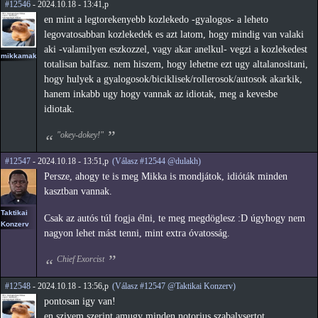
#12546
- 2024.10.18 - 13:41,p
en mint a legtorekenyebb kozlekedo -gyalogos- a leheto
legovatosabban kozlekedek es azt latom, hogy mindig van valaki
aki -valamilyen eszkozzel, vagy akar anelkul- vegzi a kozlekedest
mikkamakka
totalisan balfasz. nem hiszem, hogy lehetne ezt ugy altalanositani,
hogy hulyek a gyalogosok/biciklisek/rollerosok/autosok akarkik,
hanem inkabb ugy hogy vannak az idiotak, meg a kevesbe
idiotak.
"okey-dokey!"
#12547
- 2024.10.18 - 13:51,p
(Válasz #12544 @dulakh)
Persze, ahogy te is meg Mikka is mondjátok, idióták minden
kasztban vannak.
Taktikai
Csak az autós túl fogja élni, te meg megdöglesz :D úgyhogy nem
Konzerv
nagyon lehet mást tenni, mint extra óvatosság.
Chief Exorcist
#12548
- 2024.10.18 - 13:56,p
(Válasz #12547 @Taktikai Konzerv)
pontosan igy van!
en szivem szerint amugy minden notorius szabalysertot