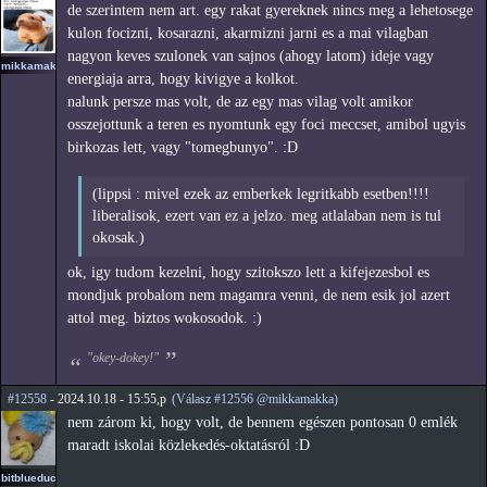
de szerintem nem art. egy rakat gyereknek nincs meg a lehetosege
kulon focizni, kosarazni, akarmizni jarni es a mai vilagban
nagyon keves szulonek van sajnos (ahogy latom) ideje vagy
mikkamakka
energiaja arra, hogy kivigye a kolkot.
nalunk persze mas volt, de az egy mas vilag volt amikor
osszejottunk a teren es nyomtunk egy foci meccset, amibol ugyis
birkozas lett, vagy "tomegbunyo". :D
(lippsi : mivel ezek az emberkek legritkabb esetben!!!!
liberalisok, ezert van ez a jelzo. meg atlalaban nem is tul
okosak.)
ok, igy tudom kezelni, hogy szitokszo lett a kifejezesbol es
mondjuk probalom nem magamra venni, de nem esik jol azert
attol meg. biztos wokosodok. :)
"okey-dokey!"
#12558
- 2024.10.18 - 15:55,p
(Válasz #12556 @mikkamakka)
nem zárom ki, hogy volt, de bennem egészen pontosan 0 emlék
maradt iskolai közlekedés-oktatásról :D
bitblueduck