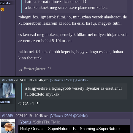
hatoras tornat minusz tizenotben. :D
Gabika
a kolkeinknek meg szerencsere plane nem kellett.
rohogni fox, igy jarok futni. jo, minuszban veszek alaoltozot, de
kulonosebben leszarom az idot, ha esik, ha fuj, megyek futni.
es kerdezd meg mokent, nemelyik 50km-nel milyen idojaras volt.
az nem az en hobbi 5-10km-em.
rakhatnek fel neked tobb kepet is, hogy zuhogo esoben, hoban
kinn focizunk.
Parizer forever.
#12568
- 2024.10.19 - 18:46,szo
(Válasz #12566 @Gabika)
a kisgyerekre a legnagyobb veszely ilyenkor az eszetlenul
tuloltozteto anyukak.
Moken
GIGA +1 !!!
#12569
- 2024.10.19 - 19:48,szo
(Válasz #12566 @Gabika)
Youtu
/SdhsTkuFMIc
Ricky Gervais - SuperNature - Fat Shaming #SuperNature