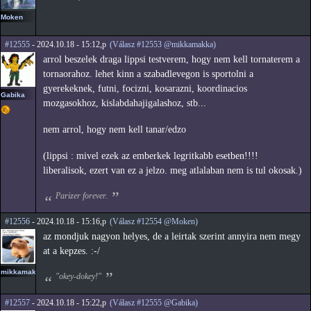
Moken
#12555
- 2024.10.18 - 15:12,p
(Válasz #12553 @mikkamakka)
arrol beszelek draga lippsi testverem, hogy nem kell tornaterem a
tornaorahoz. lehet kinn a szabadlevegon is sportolni a
gyerekeknek, futni, focizni, kosarazni, koordinacios
Gabika
mozgasokhoz, kislabdahajigalashoz, stb...
nem arrol, hogy nem kell tanar/edzo
(lippsi : mivel ezek az emberkek legritkabb esetben!!!!
liberalisok, ezert van ez a jelzo. meg atlalaban nem is tul okosak.)
Parizer forever.
#12556
- 2024.10.18 - 15:16,p
(Válasz #12554 @Moken)
az mondjuk nagyon helyes, de a leirtak szerint annyira nem megy
at a kepzes. :-/
mikkamakka
"okey-dokey!"
#12557
- 2024.10.18 - 15:22,p
(Válasz #12555 @Gabika)