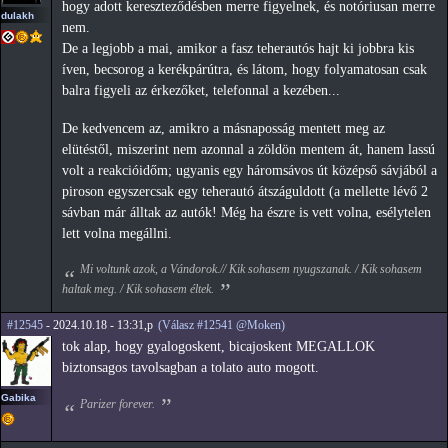
hogy adott kereszteződésben merre figyelnek, és notóriusan merre
dulakh
nem.
De a legjobb a mai, amikor a fasz teherautós hajt ki jobbra kis
íven, becsorog a kerékpárútra, és látom, hogy folyamatosan csak
balra figyeli az érkezőket, telefonnal a kezében...
De kedvencem az, amikro a másnaposság mentett meg az
elütéstől, miszerint nem azonnal a zöldön mentem át, hanem lassú
volt a reakcióidőm; ugyanis egy háromsávos út középső sávjából a
piroson egyszercsak egy teherautó átszáguldott (a mellette lévő 2
sávban már álltak az autók! Még ha észre is vett volna, esélytelen
lett volna megállni.
Mi voltunk azok, a Vándorok.// Kik sohasem nyugszanak. / Kik sohasem
haltak meg. / Kik sohasem éltek.
#12545
- 2024.10.18 - 13:31,p
(Válasz #12541 @Moken)
tok alap, hogy gyalogoskent, bicajoskent MEGALLOK
biztonsagos tavolsagban a tolato auto mogott.
Gabika
Parizer forever.