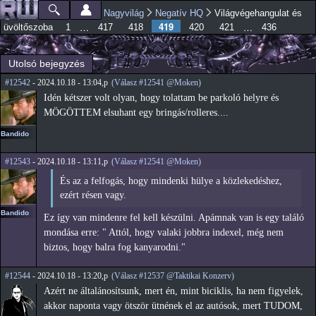
Ugrás a
Nagyvilág
Negatív HQ
Világvégehangulat és
Főmenü
Jelenlegi hely
tartalomra
419
…
…
üvöltőszoba
1
417
418
420
421
436
Utolsó bejegyzés
#12542
- 2024.10.18 - 13:04,p
(Válasz #12541 @Moken)
Idén kétszer volt olyan, hogy tolattam be parkoló helyre és
MÖGÖTTEM elsuhant egy bringás/rolleres....
Bandido
#12543
- 2024.10.18 - 13:11,p
(Válasz #12541 @Moken)
És az a felfogás, hogy mindenki hülye a közlekedéshez,
ezért résen vagy.
Bandido
Ez így van mindenre fel kell készülni. Apámnak van is egy találó
mondása erre: " Attól, hogy valaki jobbra indexel, még nem
biztos, hogy balra fog kanyarodni."
#12544
- 2024.10.18 - 13:20,p
(Válasz #12537 @Taktikai Konzerv)
Azért ne általánosítsunk, mert én, mint biciklis, ha nem figyelek,
akkor naponta vagy ötször ütnének el az autósok, mert TUDOM,