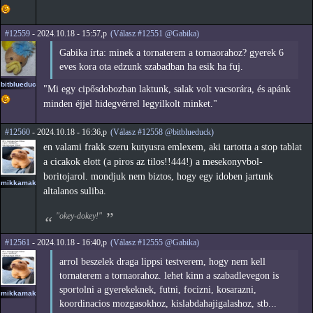
#12559
- 2024.10.18 - 15:57,p
(Válasz #12551 @Gabika)
Gabika írta: minek a tornaterem a tornaorahoz? gyerek 6
eves kora ota edzunk szabadban ha esik ha fuj.
bitblueduck
"Mi egy cipősdobozban laktunk, salak volt vacsorára, és apánk
minden éjjel hidegvérrel legyilkolt minket."
#12560
- 2024.10.18 - 16:36,p
(Válasz #12558 @bitblueduck)
en valami frakk szeru kutyusra emlexem, aki tartotta a stop tablat
a cicakok elott (a piros az tilos!!444!) a mesekonyvbol-
boritojarol. mondjuk nem biztos, hogy egy idoben jartunk
mikkamakka
altalanos suliba.
"okey-dokey!"
#12561
- 2024.10.18 - 16:40,p
(Válasz #12555 @Gabika)
arrol beszelek draga lippsi testverem, hogy nem kell
tornaterem a tornaorahoz. lehet kinn a szabadlevegon is
sportolni a gyerekeknek, futni, focizni, kosarazni,
mikkamakka
koordinacios mozgasokhoz, kislabdahajigalashoz, stb...