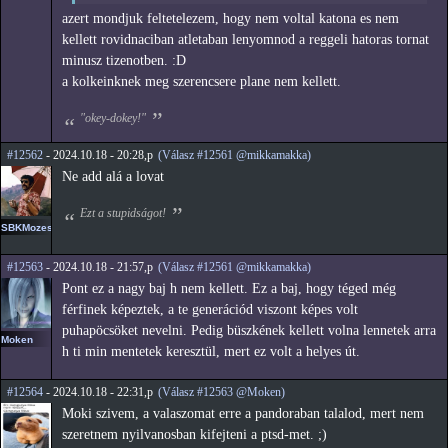
azert mondjuk feltetelezem, hogy nem voltal katona es nem
kellett rovidnaciban atletaban lenyomnod a reggeli hatoras tornat
minusz tizenotben. :D
a kolkeinknek meg szerencsere plane nem kellett.
"okey-dokey!"
#12562
- 2024.10.18 - 20:28,p
(Válasz #12561 @mikkamakka)
Ne add alá a lovat
Ezt a stupidságot!
SBKMozes
#12563
- 2024.10.18 - 21:57,p
(Válasz #12561 @mikkamakka)
Pont ez a nagy baj h nem kellett. Ez a baj, hogy téged még
férfinek képeztek, a te generációd viszont képes volt
puhapöcsöket nevelni. Pedig büszkének kellett volna lennetek arra
Moken
h ti min mentetek keresztül, mert ez volt a helyes út.
#12564
- 2024.10.18 - 22:31,p
(Válasz #12563 @Moken)
Moki szivem, a valaszomat erre a pandoraban talalod, mert nem
szeretnem nyilvanosban kifejteni a ptsd-met. ;)