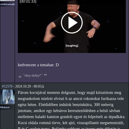
(
00:01:33
)
mikkamakka
kedvencem a temaban :D
"okey-dokey!"
#12570
- 2024.10.29 - 00:03,k
Párom kocsijával mentem dolgozni, hogy majd kitisztitom meg
megtankolom mielott elviszi h az amcsi rokonokat furikazza vele
egész héten. Ebédidőben indulok benzinkútra, 300 méterig
Moken
jutottam, amikor egy kétsávos kereszteződésben a belső sávban
mellettem haladó kamion gondolt egyet és felpréselt az útpadkára.
Kocsi oldala rommá törve, két ajtó, visszapillantó megsemmisült,
B és C oszlop tropa. Pofámba robbant az üvegy még délután is