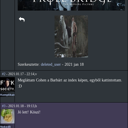
Szerkesztette:
deleted_user
-
2021 jan 18
#2
- 2021.01.17 - 22:14,v
Megláttam Cohen a Barbárt az index képen, egyből kattintottam.
:D
Komplikato
#3
- 2021.01.18 - 19:13,h
Jó lett! Köszi!
Nokedli