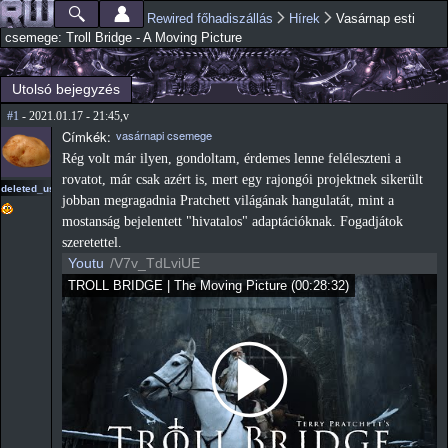
Ugrás a
Rewired főhadiszállás
Hírek
Vasárnap esti
Főmenü
Jelenlegi hely
tartalomra
csemege: Troll Bridge - A Moving Picture
Utolsó bejegyzés
#1
- 2021.01.17 - 21:45,v
Címkék:
vasárnapi csemege
Rég volt már ilyen, gondoltam, érdemes lenne feléleszteni a
rovatot, már csak azért is, mert egy rajongói projektnek sikerült
deleted_user
jobban megragadnia Pratchett világának hangulatát, mint a
mostanság bejelentett "hivatalos" adaptációknak. Fogadjátok
szeretettel.
Youtu
/V7v_TdLviUE
TROLL BRIDGE | The Moving Picture
(
00:28:32
)