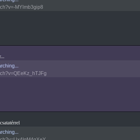
tch?v=-MYlmb3gip8
...
rching...
tch?v=QEeKz_hTJFg
satatérrel
rching...
tch?v=Ux4IqM4gXeY