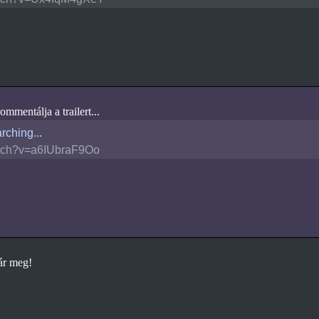
mmentálja a trailert...
rching...
tch?v=a6IUbraF9Oo
ár meg!