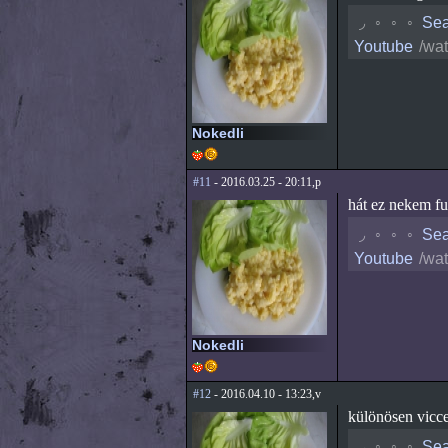
◟
◦
◦
◦
Sea
Youtube
/wa
Nokedli
#11
- 2016.03.25 - 20:11,p
hát ez nekem fur
◟
◦
◦
◦
Sea
Youtube
/wa
Nokedli
#12
- 2016.04.10 - 13:23,v
különösen vicces
◟
◦
◦
◦
Sea