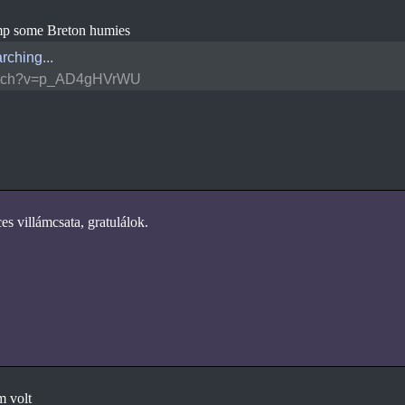
p some Breton humies
rching...
tch?v=p_AD4gHVrWU
es villámcsata, gratulálok.
 volt