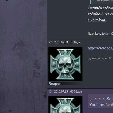
Őszintén szólva
szériának. Az e
alkalmával.
Szerkesztette:
R
#2
- 2015.07.09 - 14:09,cs
http://www.pcg
Non serviam
Reaper
#3
- 2015.07.15 - 00:32,sze
◟
◦
◦
◦
Sea
Youtube
/wa