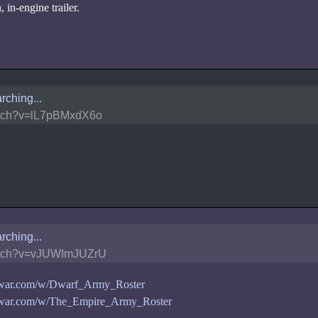
 in-engine trailer.
rching...
tch?v=lL7pBMxdX6o
rching...
tch?v=vJUWImJUZrU
talwar.com/w/Dwarf_Army_Roster
talwar.com/w/The_Empire_Army_Roster