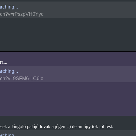
rching...
tch?v=rPszpVH0Yyc
a...
rching...
tch?v=9SFM6-LC6io
ek a lángoló patájú lovak a jégen ;-) de amúgy tök jól fest.
rching...