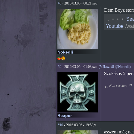
#8
- 2016.03.05 - 00:21,szo
Dem Boyz stom
◟
◦
◦
◦
Sea
Youtube
/wa
Nokedli
#9
- 2016.03.05 - 01:03,szo
(Válasz #8 @Nokedli)
Szokásos 5 perc
Non serviam
Reaper
#10
- 2016.03.06 - 19:58,v
asszem még nem