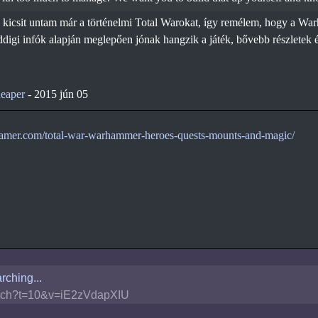
 kicsit untam már a történelmi Total Warokat, így remélem, hogy a Warha
ddigi infók alapján meglepően jónak hangzik a játék, bővebb részletek
eaper
-
2015 jún 05
amer.com/total-war-warhammer-heroes-quests-mounts-and-magic/
rching...
tch?t=10&v=iE2zVdapXIU