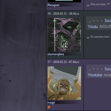
Non serviam
Reaper
#6
- 2016.02.11 - 18:34,cs
◟
◦
◦
◦
Sea
Youtu
/M3Uf
ibi amentia latet
damoqles
#7
- 2016.02.25 - 07:44,cs
◟
◦
◦
◦
Sea
Youtube
/wa
nagi