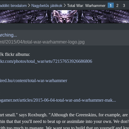
Ugrás a
1
addikt birodalom
Nagybetűs játékok
Total War: Warhammer
2
3
tartalomra
rching...
ent//2015/04/total-war-warhammer-logo.jpg
ék flickr albuma:
ickr.com/photos/total_war/sets/72157653926686806
ired.hu/content/total-war-warhammer
:
ogamer.net/articles/2015-06-04-total-war-and-warhammer-mak...
art small." says Roxburgh. "Although the Greenskins, for example, are a
thin that that you'll need to beat up or assimilate into your own. We don't
th too much to manage. We want you to build that up yourself and k