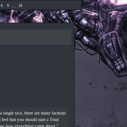
…
4
5
16
 single race, there are many factions
 feel that you should start a Total
now how everything came about."