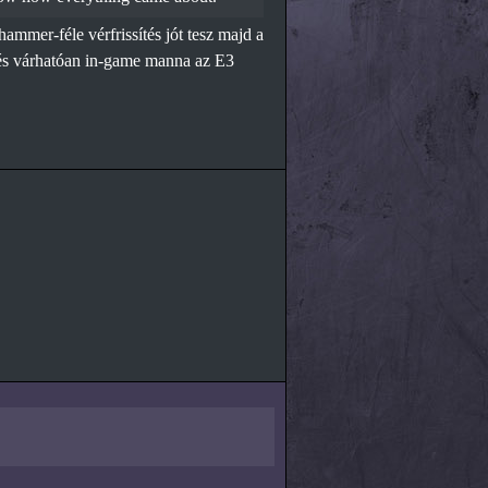
mmer-féle vérfrissítés jót tesz majd a
 és várhatóan in-game manna az E3