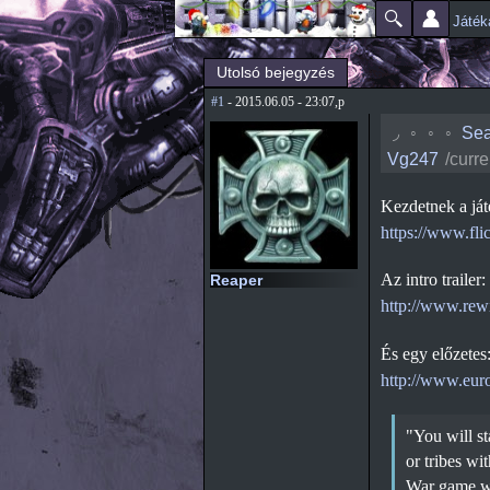
Játék
Főmenü
Jelenlegi hely
Utolsó bejegyzés
#1
- 2015.06.05 - 23:07,p
◟
◦
◦
◦
Sea
Vg247
/curr
Kezdetnek a ját
https://www.fl
Az intro trailer:
Reaper
http://www.rew
És egy előzetes
http://www.eur
"You will st
or tribes wi
War game wi