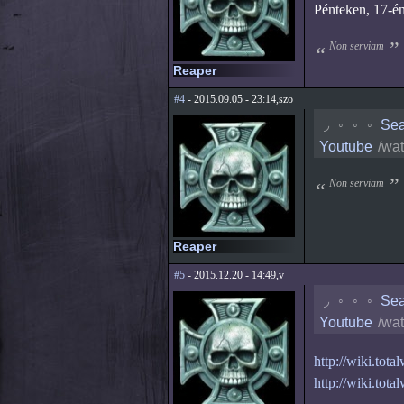
Pénteken, 17-én,
Non serviam
Reaper
#4
- 2015.09.05 - 23:14,szo
◟
◦
◦
◦
Sea
Youtube
/wa
Non serviam
Reaper
#5
- 2015.12.20 - 14:49,v
◟
◦
◦
◦
Sea
Youtube
/wa
http://wiki.to
http://wiki.to