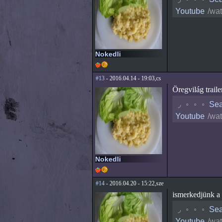
Youtube
/wa
Nokedli
#13
- 2016.04.14 - 19:03,cs
Öregvilág trailer
◟
◦
◦
◦
Sea
Youtube
/wa
Nokedli
#14
- 2016.04.20 - 15:22,sze
ismerkedjünk a c
◟
◦
◦
◦
Sea
Youtube
/wa