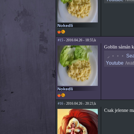
Nokedli
#15
- 2016.04.26 - 18:55,k
Goblin sámán ko
◟
◦
◦
◦
Sea
Youtube
/wa
Nokedli
#16
- 2016.04.26 - 20:23,k
Csak jelenne m