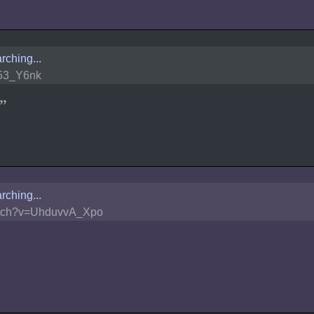
rching...
53_Y6nk
rching...
tch?v=UhduvvA_Xpo