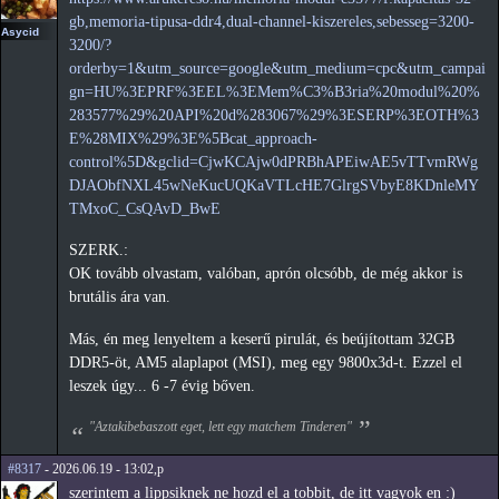
gb,memoria-tipusa-ddr4,dual-channel-kiszereles,sebesseg=3200-
Asycid
3200/?
orderby=1&utm_source=google&utm_medium=cpc&utm_campai
gn=HU%3EPRF%3EEL%3EMem%C3%B3ria%20modul%20%
283577%29%20API%20d%283067%29%3ESERP%3EOTH%3
E%28MIX%29%3E%5Bcat_approach-
control%5D&gclid=CjwKCAjw0dPRBhAPEiwAE5vTTvmRWg
DJAObfNXL45wNeKucUQKaVTLcHE7GlrgSVbyE8KDnleMY
TMxoC_CsQAvD_BwE
SZERK.:
OK tovább olvastam, valóban, aprón olcsóbb, de még akkor is
brutális ára van.
Más, én meg lenyeltem a keserű pirulát, és beújítottam 32GB
DDR5-öt, AM5 alaplapot (MSI), meg egy 9800x3d-t. Ezzel el
leszek úgy... 6 -7 évig bőven.
"Aztakibebaszott eget, lett egy matchem Tinderen"
#8317
- 2026.06.19 - 13:02,p
szerintem a lippsiknek ne hozd el a tobbit, de itt vagyok en :)