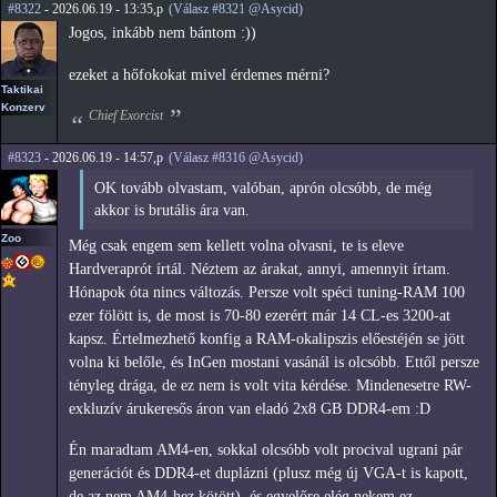
#8322
- 2026.06.19 - 13:35,p
(Válasz #8321 @Asycid)
Jogos, inkább nem bántom :))
ezeket a hőfokokat mivel érdemes mérni?
Taktikai
Konzerv
Chief Exorcist
#8323
- 2026.06.19 - 14:57,p
(Válasz #8316 @Asycid)
OK tovább olvastam, valóban, aprón olcsóbb, de még
akkor is brutális ára van.
Zoo
Még csak engem sem kellett volna olvasni, te is eleve
Hardveraprót írtál. Néztem az árakat, annyi, amennyit írtam.
Hónapok óta nincs változás. Persze volt spéci tuning-RAM 100
ezer fölött is, de most is 70-80 ezerért már 14 CL-es 3200-at
kapsz. Értelmezhető konfig a RAM-okalipszis előestéjén se jött
volna ki belőle, és InGen mostani vasánál is olcsóbb. Ettől persze
tényleg drága, de ez nem is volt vita kérdése. Mindenesetre RW-
exkluzív árukeresős áron van eladó 2x8 GB DDR4-em :D
Én maradtam AM4-en, sokkal olcsóbb volt procival ugrani pár
generációt és DDR4-et duplázni (plusz még új VGA-t is kapott,
de az nem AM4-hez kötött), és egyelőre elég nekem ez.