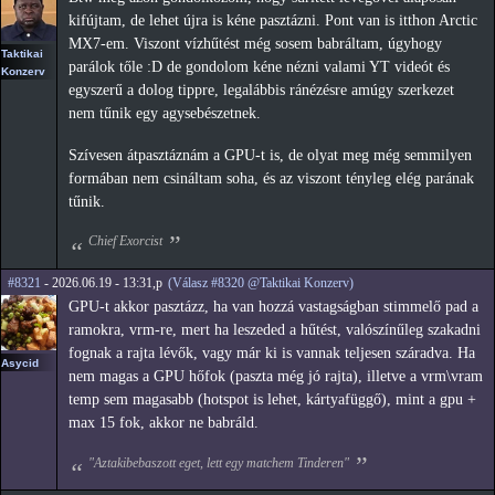
kifújtam, de lehet újra is kéne pasztázni. Pont van is itthon Arctic
MX7-em. Viszont vízhűtést még sosem babráltam, úgyhogy
Taktikai
parálok tőle :D de gondolom kéne nézni valami YT videót és
Konzerv
egyszerű a dolog tippre, legalábbis ránézésre amúgy szerkezet
nem tűnik egy agysebészetnek.
Szívesen átpasztáznám a GPU-t is, de olyat meg még semmilyen
formában nem csináltam soha, és az viszont tényleg elég parának
tűnik.
Chief Exorcist
#8321
- 2026.06.19 - 13:31,p
(Válasz #8320 @Taktikai Konzerv)
GPU-t akkor pasztázz, ha van hozzá vastagságban stimmelő pad a
ramokra, vrm-re, mert ha leszeded a hűtést, valószínűleg szakadni
fognak a rajta lévők, vagy már ki is vannak teljesen száradva. Ha
Asycid
nem magas a GPU hőfok (paszta még jó rajta), illetve a vrm\vram
temp sem magasabb (hotspot is lehet, kártyafüggő), mint a gpu +
max 15 fok, akkor ne babráld.
"Aztakibebaszott eget, lett egy matchem Tinderen"