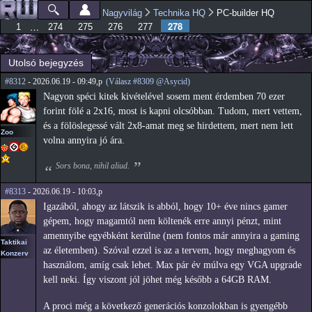
Ugrás a
Nagyvilág
Technika HQ
PC-builder HQ
Főmenü
Jelenlegi hely
tartalomra
278
…
1
274
275
276
277
Utolsó bejegyzés
#8312
- 2026.06.19 - 09:49,p
(Válasz #8309 @Asycid)
Nagyon spéci kitek kivételével sosem ment érdemben 70 ezer
forint fölé a 2x16, most is kapni olcsóbban. Tudom, mert vettem,
és a fölöslegessé vált 2x8-amat meg se hirdettem, mert nem lett
Zoo
volna annyira jó ára.
Sors bona, nihil aliud.
#8313
- 2026.06.19 - 10:03,p
Igazából, ahogy az látszik is abból, hogy 10+ éve nincs gamer
gépem, hogy magamtól nem költenék erre annyi pénzt, mint
amennyibe egyébként kerülne (nem fontos már annyira a gaming
Taktikai
az életemben). Szóval ezzel is az a tervem, hogy meghagyom és
Konzerv
használom, amíg csak lehet. Max pár év múlva egy VGA upgrade
kell neki. Így viszont jól jöhet még később a 64GB RAM.
A proci még a következő generációs konzolokban is gyengébb