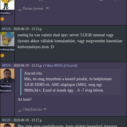
Parizer forever.
Gabika
#8318
- 2026.06.19 - 13:13,p
esetleg ha van valami dual epyc server 512GB rammal vagy
ilyesmi akkor vállalok lomtalanítást, vagy megvenném hasonlóan
kedvezményes áron :D
bitblueduck
#8319
- 2026.06.19 - 13:15,p
(Válasz #8316 @Asycid)
Asycid írta:
Más, én meg lenyeltem a keserű pirulát, és beújítottam
32GB DDR5-öt, AM5 alaplapot (MSI), meg egy
Taktikai
9800x3d-t. Ezzel el leszek úgy... 6 -7 évig bőven.
Konzerv
Az kom!
Chief Exorcist
#8320
- 2026.06.19 - 13:17,p
Btw még azon gondolkozom, hogy sűrített levegővel alaposan