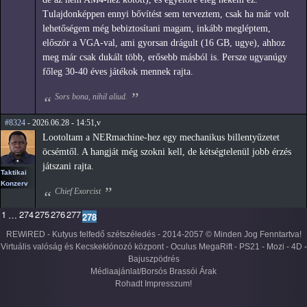
Tulajdonképpen ennyi bővítést sem terveztem, csak ha már volt
lehetőségem még bebiztosítani magam, inkább megléptem,
először a VGA-val, ami gyorsan drágult (16 GB, ugye), ahhoz
meg már csak dukált több, erősebb másból is. Persze ugyanúgy
főleg 30-40 éves játékok mennek rajta.
Sors bona, nihil aliud.
#8324
- 2026.06.28 - 14:51,v
Lootoltam a NERmachine-hez egy mechanikus billentyűzetet
öcsémtől. A hangját még szokni kell, de kétségtelenül jobb érzés
játszani rajta.
Taktikai
Konzerv
Chief Exorcist
1
274
275
276
277
…
278
REWiRED - Kutyus felfedő szétszéledés - 2014-2057 © Minden Jog Fenntartva!
Virtuális valóság és Kecskeklónozó központ - Oculus MegaRift - PS21 - Mozi - 4D -
Bajuszpödrés
Médiaajánlat/Borsós Brassói Árak
Rohadt Impresszum!