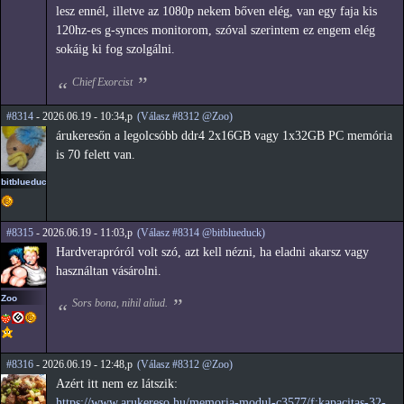
lesz ennél, illetve az 1080p nekem bőven elég, van egy faja kis
120hz-es g-synces monitorom, szóval szerintem ez engem elég
sokáig ki fog szolgálni.
Chief Exorcist
#8314
- 2026.06.19 - 10:34,p
(Válasz #8312 @Zoo)
árukeresőn a legolcsóbb ddr4 2x16GB vagy 1x32GB PC memória
is 70 felett van.
bitblueduck
#8315
- 2026.06.19 - 11:03,p
(Válasz #8314 @bitblueduck)
Hardverapróról volt szó, azt kell nézni, ha eladni akarsz vagy
használtan vásárolni.
Zoo
Sors bona, nihil aliud.
#8316
- 2026.06.19 - 12:48,p
(Válasz #8312 @Zoo)
Azért itt nem ez látszik:
https://www.arukereso.hu/memoria-modul-c3577/f:kapacitas-32-