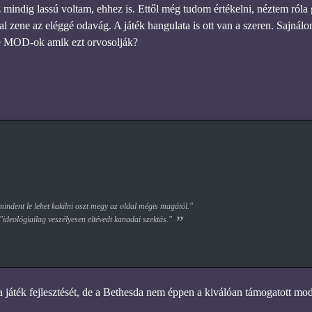
indig lassú voltam, ehhez is. Ettől még tudom értékelni, néztem róla 
nal zene az eléggé odavág. A játék hangulata is ott van a szeren. Sajnál
 e MOD-ok amik ezt orvosolják?
ndent le lehet kakilni oszt megy az oldal mégis magától."
 "ideológiailag veszélyesen eltévedt kanadai szektás."
játék fejlesztését, de a Bethesda nem éppen a kiválóan támogatott mod