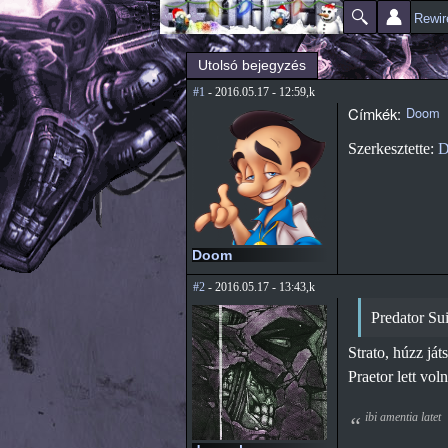
Rewir
Főmenü
Jelenlegi hely
Utolsó bejegyzés
#1
- 2016.05.17 - 12:59,k
Címkék:
Doom
Szerkesztette:
D
Doom
#2
- 2016.05.17 - 13:43,k
Predator Sui
Strato, húzz ját
Praetor lett voln
ibi amentia latet