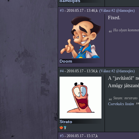
damoqles
#3
- 2016.05.17 - 13:46,k
(Válasz #2 @damoqles)
Fixed.
Ha olyan komment
Doom
#4
- 2016.05.17 - 13:56,k
(Válasz #2 @damoqles)
A "javítástól" n
Amúgy játszanék
Steam: mrstrato
Cserekulcs listám
Strato
#5
- 2016.05.17 - 15:17,k