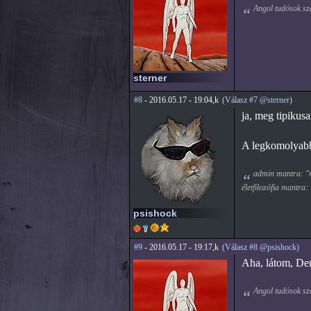
Angol tudósok sz
sterner
#8
- 2016.05.17 - 19:04,k
(Válasz #7 @sterner)
ja, meg tipikus
A legkomolyabb
admin mantra: "mi
életfilozófia mantra:
psishock
#9
- 2016.05.17 - 19:17,k
(Válasz #8 @psishock)
Aha, látom, Den
Angol tudósok sz