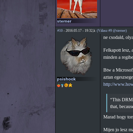
sterner
#10
- 2016.05.17 - 19:32,k
(Válasz #9 @sterner)
ne csodald, oly
Felkapott lesz,
minden a regibe
Btw a Microsoft
aztan egeszsege
psishock
http://www.how
“This DRM s
that, becaus
Marad hogy torn
Mijen jo lesz m