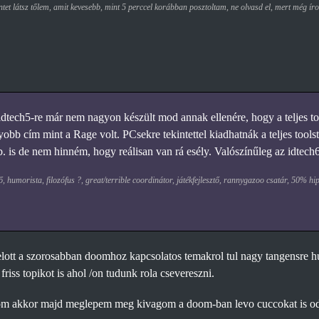
et látsz tőlem, amit kevesebb, mint 5 perccel korábban posztoltam, ne olvasd el, mert még ír
idtech5-re már nem nagyon készült mod annak ellenére, hogy a teljes to
obb cím mint a Rage volt. PCsekre tekintettel kiadhatnák a teljes tool
tb. is de nem hinném, hogy reálisan van rá esély. Valószínűleg az idtec
, humorista, filozófus ?, great/terrible coordinátor, játékfejlesztő, rannygazoo csatár, 50% h
lott a szorosabban doomhoz kapcsolatos temakrol tul nagy tangensre hu
friss topikot is ahol /on tudunk rola csevereszni.
om akkor majd meglepem meg kivagom a doom-ban levo cuccokat is od