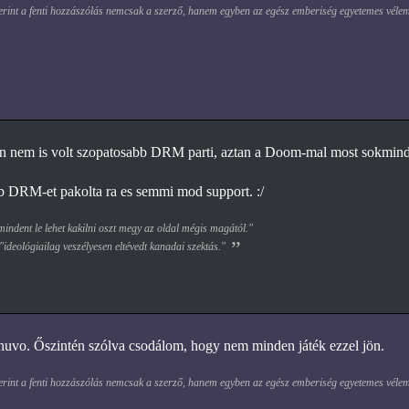
erint a fenti hozzászólás nemcsak a szerző, hanem egyben az egész emberiség egyetemes vélemé
an nem is volt szopatosabb DRM parti, aztan a Doom-mal most sokmind
 DRM-et pakolta ra es semmi mod support. :/
ndent le lehet kakilni oszt megy az oldal mégis magától."
 "ideológiailag veszélyesen eltévedt kanadai szektás."
uvo. Őszintén szólva csodálom, hogy nem minden játék ezzel jön.
erint a fenti hozzászólás nemcsak a szerző, hanem egyben az egész emberiség egyetemes vélemé