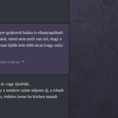
re gyakorolt hatása is elhanyagolható
akár, mivel nem arról van szó, hogy a
san építik bele több tucat (vagy száz)
nyét is tükrözi.
át, vagy újraírták.
 a renderer szinte teljesen új, a rohadt
is, érdekes lenne ha közben maradt