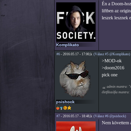
Én a Doom-hoz m
liftben az origi
leszek lesznek
Komplikato
#6
- 2016.05.17 - 17:00,k
(Válasz #5 @Komplikato)
>MOD-ok
>doom2016
pick one
admin mantra: "mi
életfilozófia mantra:
psishock
#7
- 2016.05.17 - 18:48,k
(Válasz #6 @psishock)
Nem követtem a 