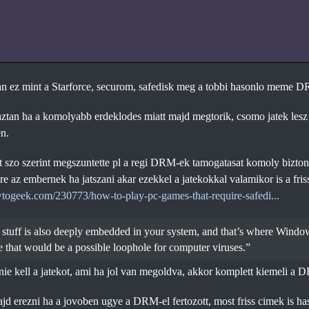
an ez mint a Starforce, securom, safedisk meg a tobbi hasonlo meme 
 aztan ha a komolyabb erdeklodes miatt majd megtorik, csomo jatek les
n.
 szo szerint megszuntette pl a regi DRM-ek tamogatasat komoly biztons
re az embernek ha jatszani akar ezekkel a jatekokkal valamikor is a fris
togeek.com/230773/how-to-play-pc-games-that-require-safedi...
tuff is also deeply embedded in your system, and that’s where Window
e that would be a possible loophole for computer viruses.”
ie kell a jatekot, ami ha jol van megoldva, akkor komplett kiemeli a D
ajd erezni ha a jovoben ugye a DRM-el fertozott, most friss cimek is h