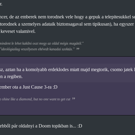
r.
er, de az emberek nem torodnek vele hogy a gepuk a telepitesukkel s
orodnek a szemelyes adataik biztonsagaval sem tipikusan), ha egyszer ar
keveset valamivel.
ndent le lehet kakilni oszt megy az oldal mégis magától."
 "ideológiailag veszélyesen eltévedt kanadai szektás."
sz, aztan ha a komolyabb erdeklodes miatt majd megtorik, csomo jatek l
 a regiben.
ember ota a Just Cause 3-ra :D
 shine like a diamond, but no one want to get cut
bből pár oldalnyi a Doom topikban is... :D