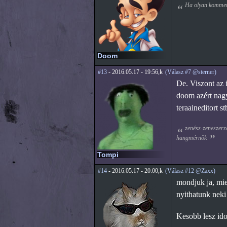
Ha olyan komment
Doom
#13
- 2016.05.17 - 19:56,k
(Válasz #7 @sterner)
De. Viszont az 
doom azért nagy
teraaineditort s
zenész-zeneszerző
hangmérnök
Tompi
#14
- 2016.05.17 - 20:00,k
(Válasz #12 @Zaxx)
mondjuk ja, mie
nyithatunk neki 
Kesobb lesz id