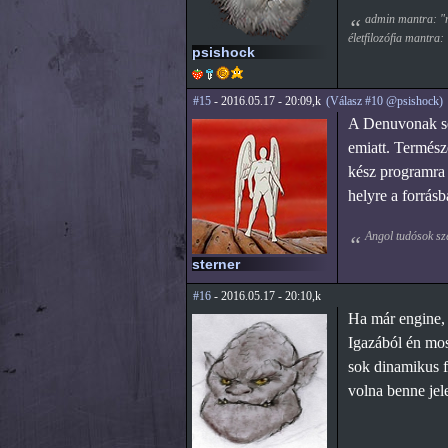
admin mantra: "mi
életfilozófia mantra:
psishock
#15
- 2016.05.17 - 20:09,k
(Válasz #10 @psishock)
A Denuvonak sem
emiatt. Termész
kész programra 
helyre a forrá
Angol tudósok sz
sterner
#16
- 2016.05.17 - 20:10,k
Ha már engine, é
Igazából én most
sok dinamikus f
volna benne jel