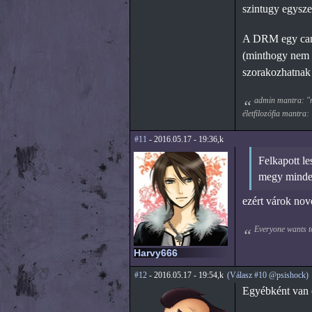
szintugy egysze
A DRM egy canc
(minthogy nem t
szorakozhatnak 
admin mantra: "mi
életfilozófia mantra:
#11
- 2016.05.17 - 19:36,k
Felkapott le
megy minden
ezért várok nov
Everyone wants to
Harvy666
#12
- 2016.05.17 - 19:54,k
(Válasz #10 @psishock)
Egyébként van e