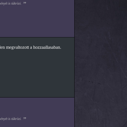
nyét is tükrözi.
en megvaltozott a hozzaallasaban.
nyét is tükrözi.