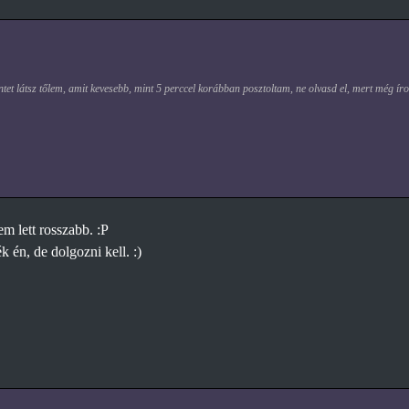
et látsz tőlem, amit kevesebb, mint 5 perccel korábban posztoltam, ne olvasd el, mert még ír
em lett rosszabb. :P
 én, de dolgozni kell. :)