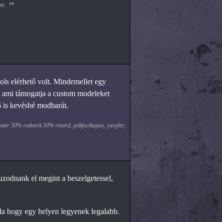
om.
ols elérhető volt. Mindemellet egy
st ami támogatja a custom modeleket
h6 is kevésbé modbarát.
ipster 50% redneck 50% retard, pókfocikapus, yarpler,
zodnank el megint a beszelgetessel,
a hogy egy helyen legyenek legalabb.