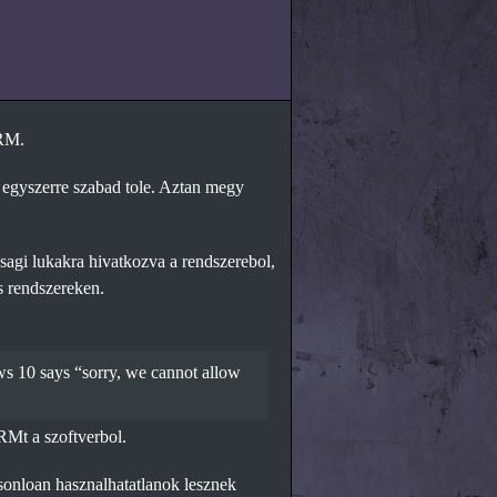
DRM.
z egyszerre szabad tole. Aztan megy
agi lukakra hivatkozva a rendszerebol,
s rendszereken.
s 10 says “sorry, we cannot allow
RMt a szoftverbol.
asonloan hasznalhatatlanok lesznek