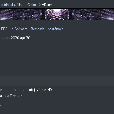
Ugrás a
ed főhadiszállás
Cikkek
HDoom
tartalomra
FPS
id Software
Bethesda
beszámoló
oom
-
2020 ápr 30
t
szani, nem tudod, mit javítasz. :D
a az a Preator.