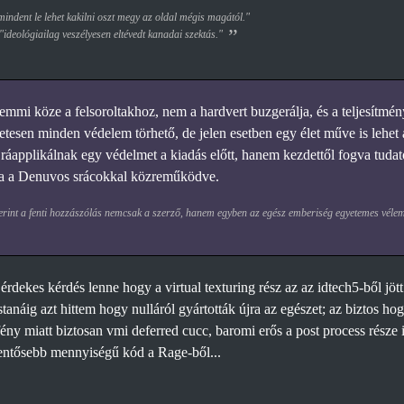
ndent le lehet kakilni oszt megy az oldal mégis magától."
 "ideológiailag veszélyesen eltévedt kanadai szektás."
mi köze a felsoroltakhoz, nem a hardvert buzgerálja, és a teljesítmény
etesen minden védelem törhető, de jelen esetben egy élet műve is lehet 
ráapplikálnak egy védelmet a kiadás előtt, hanem kezdettől fogva tudato
sba a Denuvos srácokkal közreműködve.
erint a fenti hozzászólás nemcsak a szerző, hanem egyben az egész emberiség egyetemes vélemé
rdekes kérdés lenne hogy a virtual texturing rész az az idtech5-ből jött 
anáig azt hittem hogy nulláról gyártották újra az egészet; az biztos hogy
ény miatt biztosan vmi deferred cucc, baromi erős a post process része 
entősebb mennyiségű kód a Rage-ből...