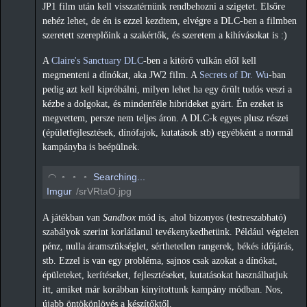
JP1 film után kell visszatérnünk rendbehozni a szigetet. Elsőre
nehéz lehet, de én is ezzel kezdtem, elvégre a DLC-ben a filmben
szeretett szereplőink a szakértők, és szeretem a kihívásokat is :)
A
Claire's Sanctuary DLC
-ben a kitörő vulkán elől kell
megmenteni a dínókat, aka JW2 film. A
Secrets of Dr. Wu
-ban
pedig azt kell kipróbálni, milyen lehet ha egy őrült tudós veszi a
kézbe a dolgokat, és mindenféle hibrideket gyárt. Én ezeket is
megvettem, persze nem teljes áron. A DLC-k egyes plusz részei
(épületfejlesztések, dínófajok, kutatások stb) egyébként a normál
kampányba is beépülnek.
◡
◦
◦
◦
Searching...
Imgur
/srVRtaO.jpg
A játékban van
Sandbox
mód is, ahol bizonyos (testreszabható)
szabályok szerint korlátlanul tevékenykedhetünk. Például végtelen
pénz, nulla áramszükséglet, sérthetetlen rangerek, békés időjárás,
stb. Ezzel is van egy probléma, sajnos csak azokat a dínókat,
épületeket, kerítéseket, fejlesztéseket, kutatásokat használhatjuk
itt, amiket már korábban kinyitottunk kampány módban. Nos,
újabb öntökönlövés a készítőktől.