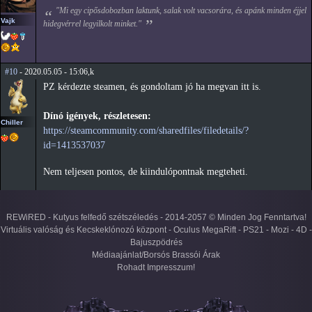
"Mi egy cipősdobozban laktunk, salak volt vacsorára, és apánk minden éjjel
Vajk
hidegvérrel legyilkolt minket."
#10
- 2020.05.05 - 15:06,k
PZ kérdezte steamen, és gondoltam jó ha megvan itt is.
Dínó igények, részletesen:
Chiller
https://steamcommunity.com/sharedfiles/filedetails/?
id=1413537037
Nem teljesen pontos, de kiindulópontnak megteheti.
REWiRED - Kutyus felfedő szétszéledés - 2014-2057 © Minden Jog Fenntartva!
Virtuális valóság és Kecskeklónozó központ - Oculus MegaRift - PS21 - Mozi - 4D -
Bajuszpödrés
Médiaajánlat/Borsós Brassói Árak
Rohadt Impresszum!