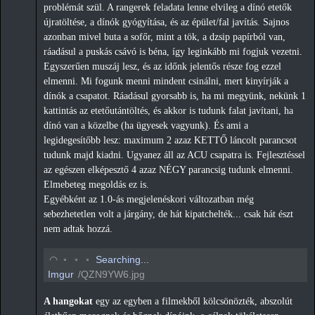
problémát szül. A rangerek feladata lenne elvileg a dínó etetők
újratöltése, a dínók gyógyítása, és az épület/fal javítás. Sajnos
azonban mivel buta a sofőr, mint a tök, a dzsip papírból van,
ráadásul a puskás csávó is béna, így leginkább mi fogjuk vezetni.
Egyszerűen muszáj lesz, és az időnk jelentős része fog ezzel
elmenni. Mi fogunk menni mindent csinálni, mert kinyírják a
dínók a csapatot. Ráadásul gyorsabb is, ha mi megyünk, nekünk 1
kattintás az etetőutántöltés, és akkor is tudunk falat javítani, ha
dínó van a közelbe (ha ügyesek vagyunk). És ami a
legidegesítőbb lesz: maximum 2 azaz KETTŐ láncolt parancsot
tudunk majd kiadni. Ugyanez áll az ACU csapatra is. Fejlesztéssel
az egészen elképesztő 4 azaz NÉGY parancsig tudunk elmenni.
Elmebeteg megoldás ez is.
Egyébként az 1.0-ás megjelenéskori változatban még
sebezhetetlen volt a járgány, de hát kipatchelték... csak hát észt
nem adtak hozzá.
◡
◦
◦
◦
Searching...
Imgur
/QZN9YW6.jpg
A hangokat
egy az egyben a filmekből kölcsönözték, abszolút