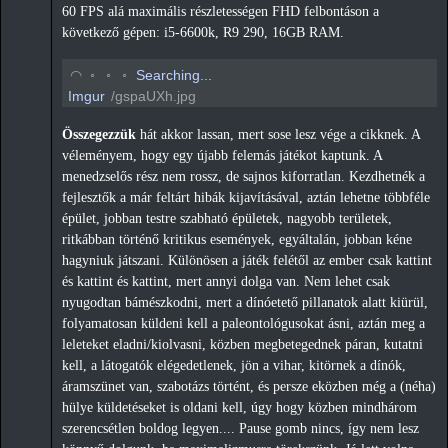
60 FPS alá maximális részletességen FHD felbontáson a
következő gépen: i5-6600k, R9 290, 16GB RAM.
◡
◦
◦
◦
Searching...
Imgur
/gspaUXh.jpg
Összegezzük
hát akkor lassan, mert sose lesz vége a cikknek. A
véleményem, hogy egy újabb felemás játékot kaptunk. A
menedzselős rész nem rossz, de sajnos kiforratlan. Kezdhetnék a
fejlesztők a már feltárt hibák kijavításával, aztán lehetne többféle
épület, jobban testre szabható épületek, nagyobb területek,
ritkábban történő kritikus események, egyáltalán, jobban kéne
hagyniuk játszani. Különösen a játék felétől az ember csak kattint
és kattint és kattint, mert annyi dolga van. Nem lehet csak
nyugodtan bámészkodni, mert a dínóetető pillanatok alatt kiürül,
folyamatosan küldeni kell a paleontológusokat ásni, aztán meg a
leleteket eladni/kiolvasni, közben megbetegednek páran, kutatni
kell, a látogatók elégedetlenek, jön a vihar, kitörnek a dínók,
áramszünet van, szabotázs történt, és persze eközben még a (néha)
hülye küldetéseket is oldani kell, úgy hogy közben mindhárom
szerencsétlen boldog legyen.... Pause gomb nincs, így nem lesz