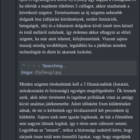
ha elértük a majdnem tökéletes 5 csillagot, akkor utazhatunk a
következő szigetre. Természetesen az új szigeten nehezebb
dolgunk lesz (időjárási körülmények, terület limitációk,
betegségek, stb) és a kikutatott dolgokon kívül ismét üres kézzel
és totál nulláról indulunk, így érdemes akkor elhagyni az előző
szigetet, ha már amit lehetett, kifejlesztettünk. Viszont sajnos
muszáj mindig továbblépni, legalábbis ha a játékban minden
technológiát és dínót ki akarunk lockolni.
◡
◦
◦
◦
Searching...
Imgur
/DyDeugJ.jpg
Minden szigeten törekednünk kell a 3 főtanácsadónk (kutatási,
szórakoztatási és biztonsági) egységes megelégedésére. Ők lesznek
azok, akik némi történetet és izgalmat próbálnak vinni az amúgy
kicsit unalmas játékmenetbe. Adott időnként fixen küldetéseket
adnak, de mi is kérhetünk egy kiválasztottól két percenként új
küldetést. Sajnos ezek nem igazán logikusak, de hát a filmekben
sem nagyon láttunk logikát, így e téren nem változott semmi.
Legjobban az "tetszett", mikor a biztonsági szakértő kérte, hogy
zárjunk össze totál nem összeillő fajokat, vagy hogy engedjünk