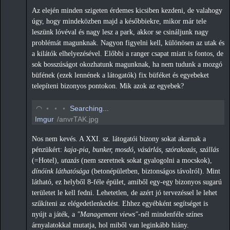
Az elején minden szigeten érdemes kicsiben kezdeni, de valahogy
úgy, hogy mindeközben majd a későbbiekre, mikor már tele
leszünk lóvéval és nagy lesz a park, akkor se csináljunk nagy
problémát magunknak. Nagyon figyelni kell, különösen az utak és
a kilátók elhelyezésével. Előbbi a ranger csapat miatt is fontos, de
sok bosszúságot okozhatunk magunknak, ha nem tudunk a mozgó
büfének (ezek lennének a látogatók) fix büféket és egyebeket
telepíteni bizonyos pontokon. Mik azok az egyebek?
◡
◦
◦
◦
Searching...
Imgur
/anvrTAK.jpg
Nos nem kevés. A XXI. sz. látogatói bizony sokat akarnak a
pénzükért:
kaja-pia, bunker, mosdó, vásárlás, szórakozás, szállás
(=Hotel),
utazás
(nem szeretnek sokat gyalogolni a mocskok),
dínóink láthatósága
(betonépületben, biztonságos távolról). Mint
látható, ez helyből 8-féle épület, amiből egy-egy bizonyos sugarú
területet le kell fedni. Lehetetlen, de azért jó tervezéssel le lehet
szűkíteni az elégedetlenkedést. Ehhez egyébként segítséget is
nyújt a játék, a
"Management views"
-nél mindenféle színes
árnyalatokkal mutatja, hol miből van leginkább hiány.