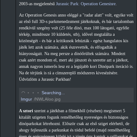
2003-as megjelenésű
Jurassic Park: Operation Genesisre
.
Az Operation Genesis anno eléggé a "radar alatt" volt, egyike volt
az első full 3D-s parkmenedzsment játékoknak, és bár tartalomban
rendkívül szegény volt (25 féle dínó, max 100 látogató, egyféle
térkép, mindössze 10 küldetés, stb), idővel megtalálta a
közönségét - és bár a kritikusok lehúzták - egész hangulatos kis
játék lett azok számára, akik észrevették, és elfogadták a
hiányosságait. Na meg persze a dínóőrültek számára. Mindezt
csak azért mondom el, mert aki játszott és szerette azt a játékot,
annak nagyon ismerős lesz ez a legújabb kori Dinópark iteráció is.
Na de térjünk is rá a címszereplő módszeres kivesézésére.
Üdvözlöm a Jurassic Parkban!
◡
◦
◦
◦
Searching...
Imgur
/NWLAIoo.jpg
A sztori
szerint a játékban a filmekből (részben) megismert 5
kitalált szigeten fogunk remélhetőleg nyereséges és biztonságos
dínóparkokat létrehozni. Először csak az első sziget elérhető, de
ahogy fejlesszük a parkunkat és tódul befelé (majd remélhetőleg
épen és egészségesen kifelé is) a jónép úgy kapjuk a csillagokat és