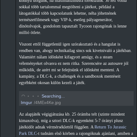
könnyű dolgunk, ha maximalizmusra törekszünk. Jó lett volna
sokkal több tartalommal megtölteni a játékot, például a
látogatókkal több kapcsolatunk lehetne, néha jöhetnének
természetfilmesek vagy VIP-k, esetleg pályagenerátor,
dínótolvajok, gondolom tapasztalt Tycoon rajongónak is lenne
millió ötlete.
Viszont ettől függetlenül igen szórakoztató és a hangulat is
rendben van, ahogy technikailag sincs sok kivetnivaló a játékban.
Valamiért nálam időnként kifagyott amúgy, és a steam
véleményeket olvasva ez nem ritka. Szerencsére az autosave jól
működik, de azért mi se felejtsünk el időnként menteni. A
kampány, a DLC-k, a challengek és a sandboxok mentéseit
egyébként okosan külön kezeli a játék.
◡
◦
◦
◦
Searching...
Imgur
/4MEx4Ke.jpg
Az alapjáték végigjátszása kb. 25 órámba telt (szinte mindent
kimaxolva), míg a sztori DLC-k egyenként 5-7 órányi plusz
játékidőt adnak vérmérséklettől függően. A
Return To Jurassic
Park DLC
-t tudnám első körben a rajongóknak ajánlani, amiben a