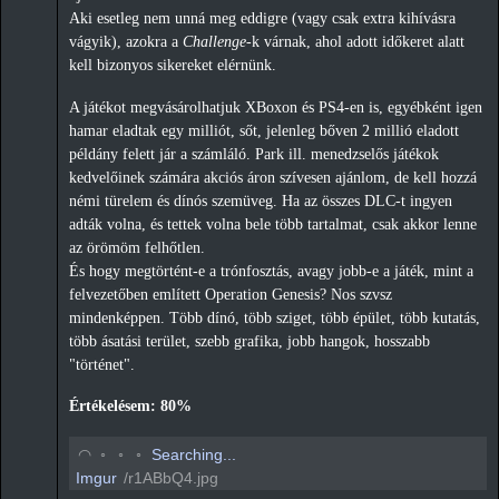
Aki esetleg nem unná meg eddigre (vagy csak extra kihívásra
vágyik), azokra a
Challenge
-k várnak, ahol adott időkeret alatt
kell bizonyos sikereket elérnünk.
A játékot megvásárolhatjuk XBoxon és PS4-en is, egyébként igen
hamar eladtak egy milliót, sőt, jelenleg bőven 2 millió eladott
példány felett jár a számláló. Park ill. menedzselős játékok
kedvelőinek számára akciós áron szívesen ajánlom, de kell hozzá
némi türelem és dínós szemüveg. Ha az összes DLC-t ingyen
adták volna, és tettek volna bele több tartalmat, csak akkor lenne
az örömöm felhőtlen.
És hogy megtörtént-e a trónfosztás, avagy jobb-e a játék, mint a
felvezetőben említett Operation Genesis? Nos szvsz
mindenképpen. Több dínó, több sziget, több épület, több kutatás,
több ásatási terület, szebb grafika, jobb hangok, hosszabb
"történet".
Értékelésem: 80%
◡
◦
◦
◦
Searching...
Imgur
/r1ABbQ4.jpg