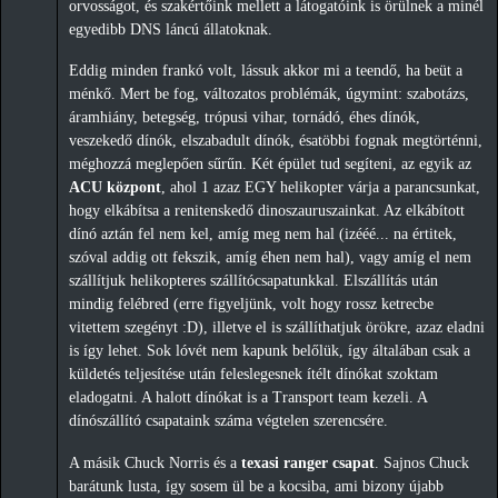
orvosságot, és szakértőink mellett a látogatóink is örülnek a minél
egyedibb DNS láncú állatoknak.
Eddig minden frankó volt, lássuk akkor mi a teendő, ha beüt a
ménkő. Mert be fog, változatos problémák, úgymint: szabotázs,
áramhiány, betegség, trópusi vihar, tornádó, éhes dínók,
veszekedő dínók, elszabadult dínók, ésatöbbi fognak megtörténni,
méghozzá meglepően sűrűn. Két épület tud segíteni, az egyik az
ACU központ
, ahol 1 azaz EGY helikopter várja a parancsunkat,
hogy elkábítsa a renitenskedő dinoszauruszainkat. Az elkábított
dínó aztán fel nem kel, amíg meg nem hal (izééé... na értitek,
szóval addig ott fekszik, amíg éhen nem hal), vagy amíg el nem
szállítjuk helikopteres szállítócsapatunkkal. Elszállítás után
mindig felébred (erre figyeljünk, volt hogy rossz ketrecbe
vitettem szegényt :D), illetve el is szállíthatjuk örökre, azaz eladni
is így lehet. Sok lóvét nem kapunk belőlük, így általában csak a
küldetés teljesítése után feleslegesnek ítélt dínókat szoktam
eladogatni. A halott dínókat is a Transport team kezeli. A
dínószállító csapataink száma végtelen szerencsére.
A másik Chuck Norris és a
texasi ranger csapat
. Sajnos Chuck
barátunk lusta, így sosem ül be a kocsiba, ami bizony újabb