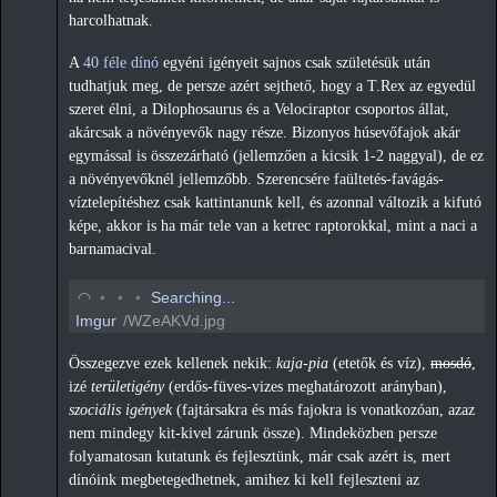
harcolhatnak.
A
40 féle dínó
egyéni igényeit sajnos csak születésük után
tudhatjuk meg, de persze azért sejthető, hogy a T.Rex az egyedül
szeret élni, a Dilophosaurus és a Velociraptor csoportos állat,
akárcsak a növényevők nagy része. Bizonyos húsevőfajok akár
egymással is összezárható (jellemzően a kicsik 1-2 naggyal), de ez
a növényevőknél jellemzőbb. Szerencsére faültetés-favágás-
víztelepítéshez csak kattintanunk kell, és azonnal változik a kifutó
képe, akkor is ha már tele van a ketrec raptorokkal, mint a naci a
barnamacival.
◡
◦
◦
◦
Searching...
Imgur
/WZeAKVd.jpg
Összegezve ezek kellenek nekik:
kaja-pia
(etetők és víz),
mosdó
,
izé
területigény
(erdős-füves-vizes meghatározott arányban),
szociális igények
(fajtársakra és más fajokra is vonatkozóan, azaz
nem mindegy kit-kivel zárunk össze). Mindeközben persze
folyamatosan kutatunk és fejlesztünk, már csak azért is, mert
dínóink megbetegedhetnek, amihez ki kell fejleszteni az