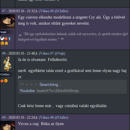
#7
- 2020.03.16 - 21:32,h
(Válasz #6 @Chiller)
Egy csávesz elkezdte modellezni a szigetet Cry alá. Úgy a felével
meg is volt, amikor eltűnt gyereket nevelni.
Vajk
"Mi egy cipősdobozban laktunk, salak volt vacsorára, és apánk minden éjjel
hidegvérrel legyilkolt minket."
#8
- 2020.03.16 - 21:48,h
(Válasz #7 @Vajk)
Ja én is olvastam. Felháborító.
szerk:
egyébként talán ezzel a grafikával sem lenne olyan nagy baj
Chiller
ja:
◡
◦
◦
◦
Searching...
Youtube
/watch?v=16no0rk6nqc
Csak kész lenne már... vagy csinálná valaki egyáltalán.
#9
- 2020.03.16 - 22:24,h
(Válasz #8 @Chiller)
Vicces a csaj. Ritka az ilyen.