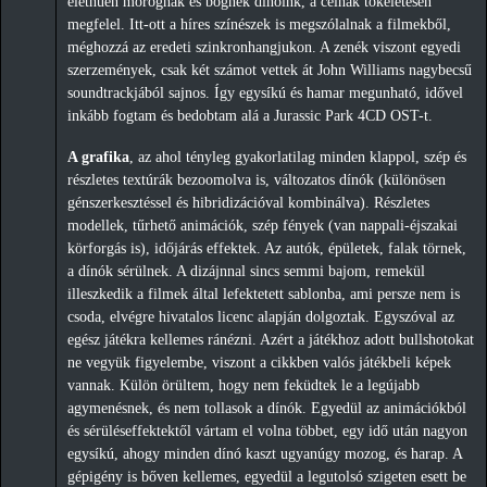
élethűen morognak és bőgnek dínóink, a célnak tökéletesen
megfelel. Itt-ott a híres színészek is megszólalnak a filmekből,
méghozzá az eredeti szinkronhangjukon. A zenék viszont egyedi
szerzemények, csak két számot vettek át John Williams nagybecsű
soundtrackjából sajnos. Így egysíkú és hamar megunható, idővel
inkább fogtam és bedobtam alá a Jurassic Park 4CD OST-t.
A grafika
, az ahol tényleg gyakorlatilag minden klappol, szép és
részletes textúrák bezoomolva is, változatos dínók (különösen
génszerkesztéssel és hibridizációval kombinálva). Részletes
modellek, tűrhető animációk, szép fények (van nappali-éjszakai
körforgás is), időjárás effektek. Az autók, épületek, falak törnek,
a dínók sérülnek. A dizájnnal sincs semmi bajom, remekül
illeszkedik a filmek által lefektetett sablonba, ami persze nem is
csoda, elvégre hivatalos licenc alapján dolgoztak. Egyszóval az
egész játékra kellemes ránézni. Azért a játékhoz adott bullshotokat
ne vegyük figyelembe, viszont a cikkben valós játékbeli képek
vannak. Külön örültem, hogy nem feküdtek le a legújabb
agymenésnek, és nem tollasok a dínók. Egyedül az animációkból
és sérüléseffektektől vártam el volna többet, egy idő után nagyon
egysíkú, ahogy minden dínó kaszt ugyanúgy mozog, és harap. A
gépigény is bőven kellemes, egyedül a legutolsó szigeten esett be