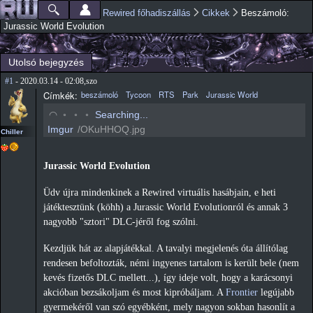
Ugrás a
Rewired főhadiszállás
Cikkek
Beszámoló:
Főmenü
Jelenlegi hely
tartalomra
Jurassic World Evolution
Utolsó bejegyzés
#1
- 2020.03.14 - 02:08,szo
Címkék:
beszámoló
Tycoon
RTS
Park
Jurassic World
◡
◦
◦
◦
Searching...
Imgur
/OKuHHOQ.jpg
Chiller
Jurassic World Evolution
Üdv újra mindenkinek a Rewired virtuális hasábjain, e heti
játéktesztünk (köhh) a Jurassic World Evolutionról és annak 3
nagyobb "sztori" DLC-jéről fog szólni.
Kezdjük hát az alapjátékkal. A tavalyi megjelenés óta állítólag
rendesen befoltozták, némi ingyenes tartalom is került bele (nem
kevés fizetős DLC mellett...), így ideje volt, hogy a karácsonyi
akcióban bezsákoljam és most kipróbáljam. A
Frontier
legújabb
gyermekéről van szó egyébként, mely nagyon sokban hasonlít a