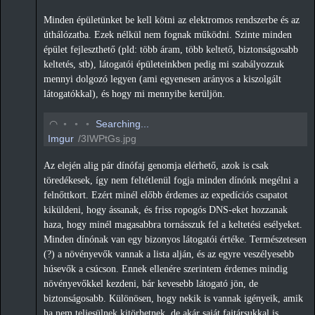
Minden épületünket be kell kötni az elektromos rendszerbe és az
úthálózatba. Ezek nélkül nem fognak működni. Szinte minden
épület fejleszthető (pld: több áram, több keltető, biztonságosabb
keltetés, stb), látogatói épületeinkben pedig mi szabályozzuk
mennyi dolgozó legyen (ami egyenesen arányos a kiszolgált
látogatókkal), és hogy mi mennyibe kerüljön.
◡
◦
◦
◦
Searching...
Imgur
/3IWPtGs.jpg
Az elején alig pár dínófaj genomja elérhető, azok is csak
töredékesek, így nem feltétlenül fogja minden dínónk megélni a
felnőttkort. Ezért minél előbb érdemes az expedíciós csapatot
kiküldeni, hogy ássanak, és friss ropogós DNS-eket hozzanak
haza, hogy minél magasabbra tornásszuk fel a keltetési esélyeket.
Minden dínónak van egy bizonyos látogatói értéke. Természetesen
(?) a növényevők vannak a lista alján, és az egyre veszélyesebb
húsevők a csúcson. Ennek ellenére szerintem érdemes mindig
növényevőkkel kezdeni, bár kevesebb látogató jön, de
biztonságosabb. Különösen, hogy nekik is vannak igényeik, amik
ha nem teljesülnek kitörhetnek, de akár saját fajtársukkal is