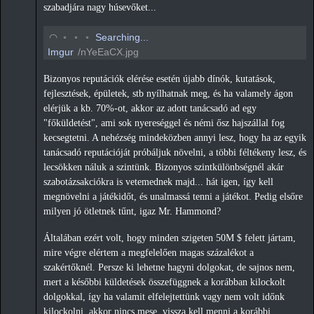
szabadjára nagy húsevőket...
◡
◦
◦
◦
Searching...
Imgur
/nYeEaCX.jpg
Bizonyos reputációk elérése esetén újabb dínók, kutatások,
fejlesztések, épületek, stb nyílhatnak meg, és ha valamely ágon
elérjük a kb. 70%-ot, akkor az adott tanácsadó ad egy
"főküldetést", ami sok nyereséggel és némi ősz hajszállal fog
kecsegtetni. A nehézség mindeközben annyi lesz, hogy ha az egyik
tanácsadó reputációját próbáljuk növelni, a többi féltékeny lesz, és
lecsökken náluk a szintünk. Bizonyos szintkülönbségnél akár
szabotázsakciókra is vetemednek majd... hát igen, így kell
megnövelni a játékidőt, és unalmassá tenni a játékot. Pedig elsőre
milyen jó ötletnek tűnt, igaz Mr. Hammond?
Általában ezért volt, hogy minden szigeten 50M $ felett jártam,
mire végre elértem a megfelelően magas százalékot a
szakértőknél. Persze ki lehetne hagyni dolgokat, de sajnos nem,
mert a későbbi küldetések összefüggnek a korábban kilockolt
dolgokkal, így ha valamit elfelejtettünk vagy nem volt időnk
kilockolni, akkor nincs mese, vissza kell menni a korábbi