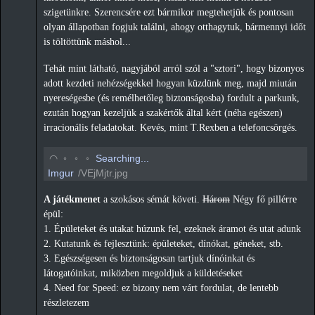
szigetünkre. Szerencsére ezt bármikor megtehetjük és pontosan
olyan állapotban fogjuk találni, ahogy otthagytuk, bármennyi időt
is töltöttünk máshol...
Tehát mint látható, nagyjából arról szól a "sztori", hogy bizonyos
adott kezdeti nehézségekkel hogyan küzdünk meg, majd miután
nyereségesbe (és remélhetőleg biztonságosba) fordult a parkunk,
ezután hogyan kezeljük a szakértők által kért (néha egészen)
irracionális feladatokat. Kevés, mint T.Rexben a telefoncsörgés.
◡
◦
◦
◦
Searching...
Imgur
/VEjMjtr.jpg
A játékmenet
a szokásos sémát követi.
Három
Négy fő pillérre
épül:
1. Épületeket és utakat húzunk fel, ezeknek áramot és utat adunk
2. Kutatunk és fejlesztünk: épületeket, dínókat, géneket, stb.
3. Egészségesen és biztonságosan tartjuk dínóinkat és
látogatóinkat, miközben megoldjuk a küldetéseket
4. Need for Speed: ez bizony nem várt fordulat, de lentebb
részletezem