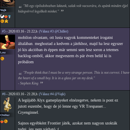
"Mi egy cipősdobozban laktunk, salak volt vacsorára, és apánk minden éjjel
Vajk
hidegvérrel legyilkolt minket."
#5
- 2020.03.16 - 21:22,h
(Válasz #3 @Chiller)
mobilon olvastam, ott lusta vagyok kommenteket írogatni
általában. meghoztad a kedvem a játékhoz, majd ha lesz egyszer
jó kis akcióban és éppen már semmi sem lesz soron a tetemes
Lou
backlog-omból, akkor megveszem és pár éven belül ki is
próbálom
"People think that I must be a very strange person. This is not correct. I have
the heart of a small boy. It is in a glass jar on my desk."
- Stephen King
#6
- 2020.03.16 - 21:28,h
(Válasz #4 @Vajk)
A legújabb Alyx gameplayeket elnézegetve, nekem is pont ez
jutott eszembe, hogy de jó lenne egy VR Trespasser...
Cryenginnel.
Chiller
Sajnos egyébként Frontier játék, azokat nem nagyon szokták
tudni, így nem várható :(