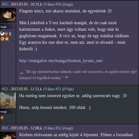
#51
- 2015.05.05 - 10:31,k
(Válasz #50 @nagi)
Fingom nincs, mit akarsz mondani, de egyetértek :D
Más:Linkelted a T-rex barátnő mangát, de én csak most
Vajk
kattintottam a linkre, mert úgy voltam vele, hogy már ki
gugliztam magamnak. A vicc az, hogy én egy másikat találtam.
Egy aranyos kis one shot-ot, nem azt, amit te olvastál - mint
kiderült :)
http://mangafox.me/manga/boukun_tyrano_san/
"Mi egy cipősdobozban laktunk, salak volt vacsorára, és apánk minden éjjel
hidegvérrel legyilkolt minket."
#52
- 2015.05.05 - 11:51,k
(Válasz #51 @Vajk)
Ha esetleg nem ismered egyiket se, addig szerencsés vagy. :D
Hmm, szép hosszú oneshot, 100 oldal. :)
nagi
#53
- 2015.05.05 - 12:08,k
(Válasz #52 @nagi)
Közben elolvastam az eddig kijött 4 fejezetet. Ebben a formában