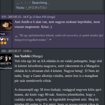
◠
◦
◦
◦
Searching...
Youtu
/_tFOJFyTl1U
#59
- 2015.05.15 - 14:17,p
(Válasz #58 @nagi)
Ami Anidb-n 6 alatt van, nem nagyon szoktam bepróbálni, most
viszont megteszem. Köszi ;)
Vajk
"Mi egy cipősdobozban laktunk, salak volt vacsorára, és apánk minden éjjel
hidegvérrel legyilkolt minket."
#60
- 2015.05.17 - 13:01,v
Inu Yashiki
(Manga)
Volt róla egy hír az AA oldalán és ott valaki pedzegette, hogy első
öt kötetet lefordította magyarra, ezért rákerestem és a Mangafox
Komplikato
oldalán ki is olvastam első 4 kötetet. Nagyon beteg! :D Nem árt
tudni, hogy a Gantz alkotója csinálta, amire lesz is a mangában
pár száz szemkiverős célzás.
A címszereplő egy 58 éves őszhajú, vasággyal negyven kilós apró
manus, aki kinéz vagy 80-nak. Annyira jelentéktelen, hogy a
családja utálja, szégyenli, de leginkább levegőnek nézi. Meg kb.
minden élő ember is. Ezt tetézi, hogy az orvosa szerint rákos és