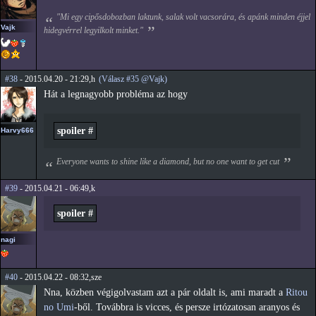
"Mi egy cipősdobozban laktunk, salak volt vacsorára, és apánk minden éjjel
Vajk
hidegvérrel legyilkolt minket."
#38
- 2015.04.20 - 21:29,h
(Válasz #35 @Vajk)
Hát a legnagyobb probléma az hogy
spoiler #
Harvy666
Everyone wants to shine like a diamond, but no one want to get cut
#39
- 2015.04.21 - 06:49,k
spoiler #
nagi
#40
- 2015.04.22 - 08:32,sze
Nna, közben végigolvastam azt a pár oldalt is, ami maradt a
Ritou
no Umi
-ből. Továbbra is vicces, és persze irtózatosan aranyos és