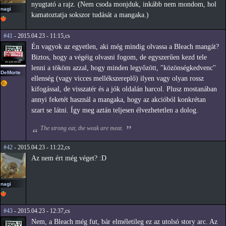
nyugtató a rajz. (Nem csoda monjduk, inkább nem mondom, hol
nagi
kamatoztatja sokszor tudását a mangaka.)
#41
- 2015.04.23 - 11:15,cs
Én vagyok az egyetlen, aki még mindig olvassa a Bleach mangát?
Biztos, hogy a végéig olvasni fogom, de egyszerűen kezd tele
lenni a tököm azzal, hogy minden legyőzött, "közönségkedvenc"
DeMorte
ellenség (vagy vicces mellékszereplő) ilyen vagy olyan rossz
kifogással, de visszatér és a jók oldalán harcol. Plusz mostanában
annyi feketét használ a mangaka, hogy az akcióból konkrétan
szart se látni. Így meg aztán teljesen élvezhetetlen a dolog.
The strong eat, the weak are meat.
#42
- 2015.04.23 - 11:22,cs
Az nem ért még véget? :D
nagi
#43
- 2015.04.23 - 12:37,cs
Nem, a Bleach még fut, bár elméletileg ez az utolsó story arc. Az