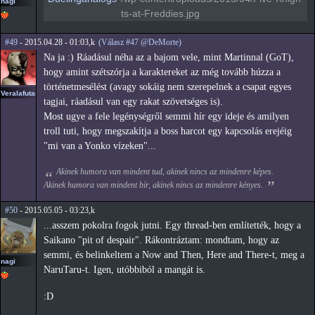
nagi
ts-at-Freddies.jpg
#49
- 2015.04.28 - 01:03,k
(Válasz #47 @DeMorte)
Na ja :) Ráadásul néha az a bajom vele, mint Martinnal (GoT),
hogy amint szétszórja a karaktereket az még tovább húzza a
történetmesélést (avagy sokáig nem szerepelnek a csapat egyes
Veralafutas
tagjai, ráadásul van egy rakat szövetséges is).
Most ugye a fele legénységről semmi hír egy ideje és amilyen
troll tuti, hogy megszakítja a boss harcot egy kapcsolás erejéig
"mi van a Yonko vízeken"...
Akinek humora van mindent tud, akinek nincs az mindenre képes.
Akinek humora van mindent bír, akinek nincs az mindenre kényes.
#50
- 2015.05.05 - 03:23,k
...asszem pokolra fogok jutni. Egy thread-ben említették, hogy a
Saikano "pit of despair". Rákontráztam: mondtam, hogy az
semmi, és belinkeltem a Now and Then, Here and There-t, meg a
nagi
NaruTaru-t. Igen, utóbbiból a mangát is.
:D