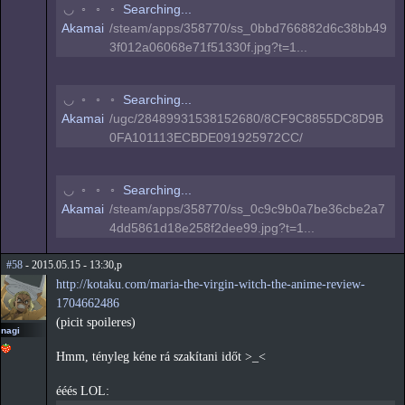
◠
◦
◦
◦
Searching...
Akamai
/steam/apps/358770/ss_0bbd766882d6c38bb49
3f012a06068e71f51330f.jpg?t=1...
◠
◦
◦
◦
Searching...
Akamai
/ugc/28489931538152680/8CF9C8855DC8D9B
0FA101113ECBDE091925972CC/
◠
◦
◦
◦
Searching...
Akamai
/steam/apps/358770/ss_0c9c9b0a7be36cbe2a7
4dd5861d18e258f2dee99.jpg?t=1...
#58
- 2015.05.15 - 13:30,p
http://kotaku.com/maria-the-virgin-witch-the-anime-review-
1704662486
(picit spoileres)
nagi
Hmm, tényleg kéne rá szakítani időt >_<
ééés LOL: