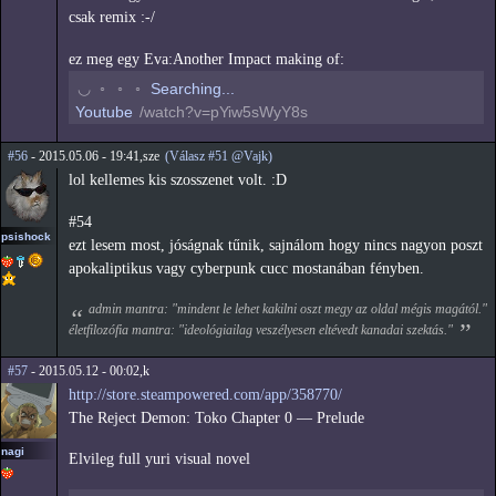
csak remix :-/
ez meg egy Eva:Another Impact making of:
◠
◦
◦
◦
Searching...
Youtube
/watch?v=pYiw5sWyY8s
#56
- 2015.05.06 - 19:41,sze
(Válasz #51 @Vajk)
lol kellemes kis szosszenet volt. :D
#54
psishock
ezt lesem most, jóságnak tűnik, sajnálom hogy nincs nagyon poszt
apokaliptikus vagy cyberpunk cucc mostanában fényben.
admin mantra: "mindent le lehet kakilni oszt megy az oldal mégis magától."
életfilozófia mantra: "ideológiailag veszélyesen eltévedt kanadai szektás."
#57
- 2015.05.12 - 00:02,k
http://store.steampowered.com/app/358770/
The Reject Demon: Toko Chapter 0 — Prelude
nagi
Elvileg full yuri visual novel