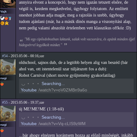
annyira elvont a koncepció, hogy nem igazán tetszett elsőre, de
végül is, kezdem megkedvelni, úgyhogy folytatom. Az említett
Vajk
oneshot jobban adja magát, meg a rajzolás is szebb, úgyhogy
tudom ajánlani (már, ha a másik dínós manga a viszonyítási alap,
nem pedig valami abszolút értelemben vett klasszikus offkóz :D)
"Mi egy cipősdobozban laktunk, salak volt vacsorára, és apánk minden éjjel
hidegvérrel legyilkolt minket."
#54
- 2015.05.06 - 00:16,sze
oldschool, sajnos dub, de a legtöbb helyen alig van beszéd (bár
ahol van, ott istentelenül szar túljátszott fos a dub):
Robot Carnival (short movie gyűjtemény gyakorlatilag)
nagi
◠
◦
◦
◦
Searching...
Youtube
/watch?v=oV0ZMBn9a6o
#55
- 2015.05.06 - 19:37,sze
új ME!ME!ME (1:18-tól)
◠
◦
◦
◦
Searching...
Youtube
/watch?v=Vq-cLIS9zWM
nagi
...bár ahogy elnézem korántsem hozza az előző minőségét, inkább