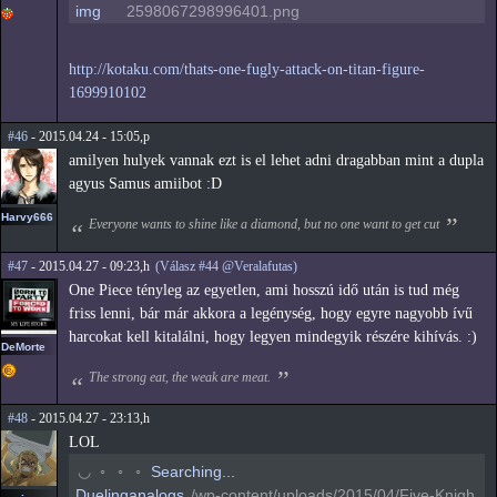
img
2598067298996401.png
http://kotaku.com/thats-one-fugly-attack-on-titan-figure-
1699910102
#46
- 2015.04.24 - 15:05,p
amilyen hulyek vannak ezt is el lehet adni dragabban mint a dupla
agyus Samus amiibot :D
Harvy666
Everyone wants to shine like a diamond, but no one want to get cut
#47
- 2015.04.27 - 09:23,h
(Válasz #44 @Veralafutas)
One Piece tényleg az egyetlen, ami hosszú idő után is tud még
friss lenni, bár már akkora a legénység, hogy egyre nagyobb ívű
harcokat kell kitalálni, hogy legyen mindegyik részére kihívás. :)
DeMorte
The strong eat, the weak are meat.
#48
- 2015.04.27 - 23:13,h
LOL
◠
◦
◦
◦
Searching...
Duelinganalogs
/wp-content/uploads/2015/04/Five-Knigh