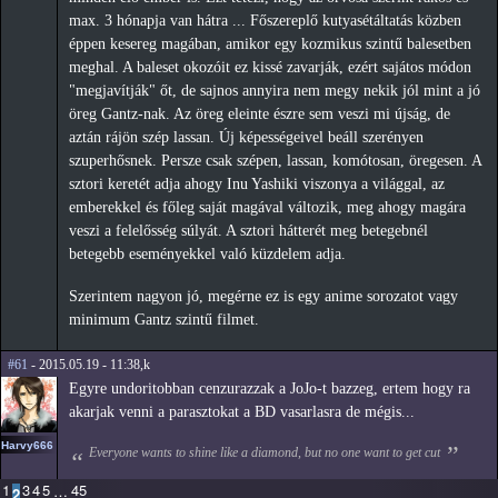
max. 3 hónapja van hátra ... Főszereplő kutyasétáltatás közben
éppen kesereg magában, amikor egy kozmikus szintű balesetben
meghal. A baleset okozóit ez kissé zavarják, ezért sajátos módon
"megjavítják" őt, de sajnos annyira nem megy nekik jól mint a jó
öreg Gantz-nak. Az öreg eleinte észre sem veszi mi újság, de
aztán rájön szép lassan. Új képességeivel beáll szerényen
szuperhősnek. Persze csak szépen, lassan, komótosan, öregesen. A
sztori keretét adja ahogy Inu Yashiki viszonya a világgal, az
emberekkel és főleg saját magával változik, meg ahogy magára
veszi a felelősség súlyát. A sztori hátterét meg betegebnél
betegebb eseményekkel való küzdelem adja.
Szerintem nagyon jó, megérne ez is egy anime sorozatot vagy
minimum Gantz szintű filmet.
#61
- 2015.05.19 - 11:38,k
Egyre undoritobban cenzurazzak a JoJo-t bazzeg, ertem hogy ra
akarjak venni a parasztokat a BD vasarlasra de mégis...
Harvy666
Everyone wants to shine like a diamond, but no one want to get cut
1
3
4
5
45
…
2