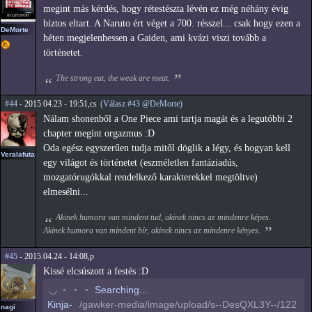
megint más kérdés, hogy rétestészta lévén ez még néhány évig
biztos eltart. A Naruto ért véget a 700. résszel... csak hogy ezen a
DeMorte
héten megjelenhessen a Gaiden, ami kvázi viszi tovább a
történetet.
The strong eat, the weak are meat.
#44
- 2015.04.23 - 19:51,cs
(Válasz #43 @DeMorte)
Nálam shonenből a One Piece ami tartja magát és a legutóbbi 2
chapter megint orgazmus :D
Oda egész egyszerűen tudja mitől döglik a légy, és hogyan kell
Veralafutas
egy világot és történetet (eszméletlen fantáziadús,
mozgatórugókkal rendelkező karakterekkel megtöltve)
elmesélni...
Akinek humora van mindent tud, akinek nincs az mindenre képes.
Akinek humora van mindent bír, akinek nincs az mindenre kényes.
#45
- 2015.04.24 - 14:08,p
Kissé elcsúszott a festés :D
◠
◦
◦
◦
Searching...
Kinja-
/gawker-media/image/upload/s--DesQXL3Y--/122
nagi