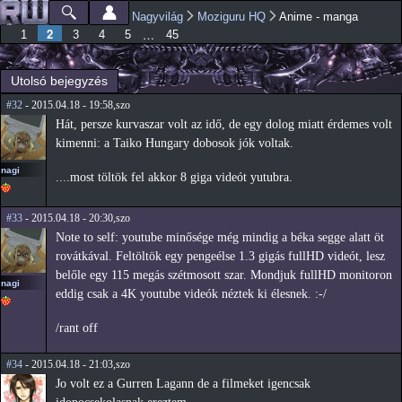
Ugrás a
Nagyvilág
Moziguru HQ
Anime - manga
Főmenü
Jelenlegi hely
tartalomra
2
…
1
3
4
5
45
Utolsó bejegyzés
#32
- 2015.04.18 - 19:58,szo
Hát, persze kurvaszar volt az idő, de egy dolog miatt érdemes volt
kimenni: a Taiko Hungary dobosok jók voltak.
nagi
....most töltök fel akkor 8 giga videót yutubra.
#33
- 2015.04.18 - 20:30,szo
Note to self: youtube minősége még mindig a béka segge alatt öt
rovátkával. Feltöltök egy pengeélse 1.3 gigás fullHD videót, lesz
belőle egy 115 megás szétmosott szar. Mondjuk fullHD monitoron
nagi
eddig csak a 4K youtube videók néztek ki élesnek. :-/
/rant off
#34
- 2015.04.18 - 21:03,szo
Jo volt ez a Gurren Lagann de a filmeket igencsak