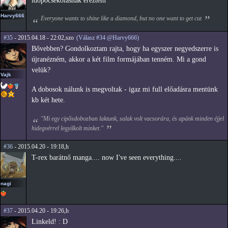
idopocsekolasnak ereztem
Harvy666
Everyone wants to shine like a diamond, but no one want to get cut
#35
- 2015.04.18 - 22:02,szo
(Válasz #34 @Harvy666)
Bővebben? Gondolkoztam rajta, hogy ha egyszer negyedszerre is
újranézném, akkor a két film formájában tenném. Mi a gond
velük?
Vajk
A dobosok nálunk is megvoltak - igaz mi full előadásra mentünk
kb két hete.
"Mi egy cipősdobozban laktunk, salak volt vacsorára, és apánk minden éjjel
hidegvérrel legyilkolt minket."
#36
- 2015.04.20 - 19:18,h
T-rex barátnő manga.... now I've seen everything....
nagi
#37
- 2015.04.20 - 19:26,h
Linkeld! : D