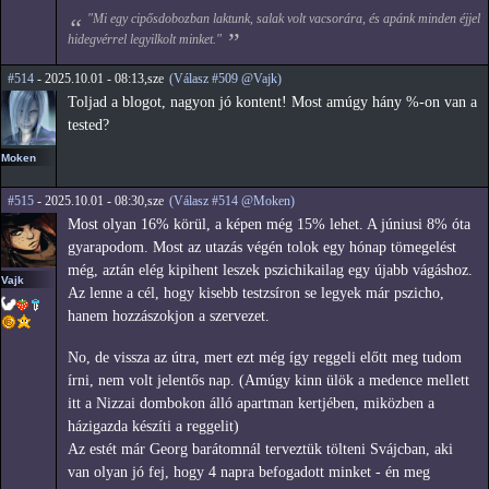
"Mi egy cipősdobozban laktunk, salak volt vacsorára, és apánk minden éjjel
hidegvérrel legyilkolt minket."
#514
- 2025.10.01 - 08:13,sze
(Válasz #509 @Vajk)
Toljad a blogot, nagyon jó kontent! Most amúgy hány %-on van a
tested?
Moken
#515
- 2025.10.01 - 08:30,sze
(Válasz #514 @Moken)
Most olyan 16% körül, a képen még 15% lehet. A júniusi 8% óta
gyarapodom. Most az utazás végén tolok egy hónap tömegelést
még, aztán elég kipihent leszek pszichikailag egy újabb vágáshoz.
Vajk
Az lenne a cél, hogy kisebb testzsíron se legyek már pszicho,
hanem hozzászokjon a szervezet.
No, de vissza az útra, mert ezt még így reggeli előtt meg tudom
írni, nem volt jelentős nap. (Amúgy kinn ülök a medence mellett
itt a Nizzai dombokon álló apartman kertjében, miközben a
házigazda készíti a reggelit)
Az estét már Georg barátomnál terveztük tölteni Svájcban, aki
van olyan jó fej, hogy 4 napra befogadott minket - én meg