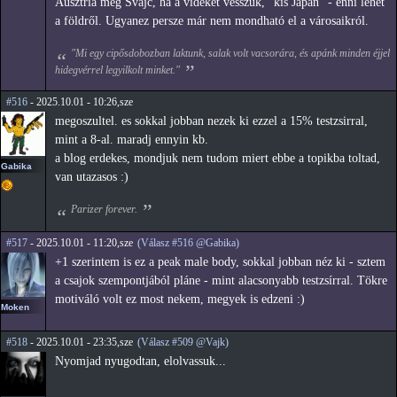
Ausztria meg Svájc, ha a vidéket vesszük, "kis Japán" - enni lehet
a földről. Ugyanez persze már nem mondható el a városaikról.
"Mi egy cipősdobozban laktunk, salak volt vacsorára, és apánk minden éjjel
hidegvérrel legyilkolt minket."
#516
- 2025.10.01 - 10:26,sze
megoszultel. es sokkal jobban nezek ki ezzel a 15% testzsirral,
mint a 8-al. maradj ennyin kb.
a blog erdekes, mondjuk nem tudom miert ebbe a topikba toltad,
Gabika
van utazasos :)
Parizer forever.
#517
- 2025.10.01 - 11:20,sze
(Válasz #516 @Gabika)
+1 szerintem is ez a peak male body, sokkal jobban néz ki - sztem
a csajok szempontjából pláne - mint alacsonyabb testzsírral. Tökre
motiváló volt ez most nekem, megyek is edzeni :)
Moken
#518
- 2025.10.01 - 23:35,sze
(Válasz #509 @Vajk)
Nyomjad nyugodtan, elolvassuk...