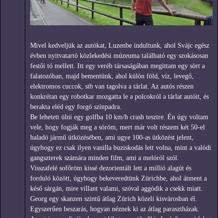
Mivel kedveljük az autókat, Luzenbe indultunk, ahol Svájc egész
évben nyitvatartó közlekedési múzeuma található egy szokásosan
festői tó mellett. Itt egy veréb társaságában megittam egy sört a
falatozóban, majd bementünk, ahol külön föld, víz, levegő,
elektromos cuccok, stb van tagolva a tárlat. Az autós részen
konkrétan egy robotkar mozgatta le a polcokról a tárlat autóit, és
berakta eléd egy forgó színpadra.
Be lehetett ülni egy golfba 10 km/h crash tesztre. Én úgy voltam
vele, hogy fogják meg a söröm, mert már volt részem két 50-el
haladó jármű ütközésében, ami ugye 100-as ütközést jelent,
úgyhogy ez csak ilyen vanilla buziskodás lett volna, mint a valódi
gangszterek számára minden film, ami a melóról szól.
Visszafelé sofőröm kissé dezorientált lett a millió alagút és
forduló között, úgyhogy bekeveredtünk Zürichbe, ahol átment a
késő sárgán, mire villant valami, szóval aggódik a csekk miatt.
Georg egy skanzen szintű átlag Zürich közeli kisvárosban él.
Egyszerűen beszarás, hogyan néznek ki az átlag parasztházak.