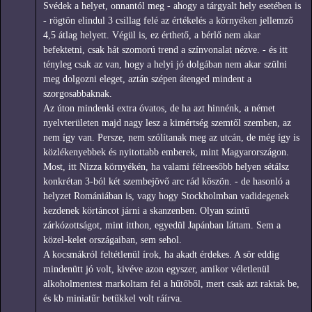
Svédek a helyet, onnantól meg - ahogy a tárgyalt hely esetében is
- rögtön elindul 3 csillag felé az értékelés a környéken jellemző
4,5 átlag helyett. Végül is, ez érthető, a bérlő nem akar
befektetni, csak hát szomorú trend a színvonalat nézve. - és itt
tényleg csak az van, hogy a helyi jó dolgában nem akar szülni
meg dolgozni eleget, aztán szépen átenged mindent a
szorgosabbaknak.
Az úton mindenki extra óvatos, de ha azt hinnénk, a német
nyelvterületen majd nagy lesz a kimértség szemtől szemben, az
nem így van. Persze, nem szólítanak meg az utcán, de még így is
közlékenyebbek és nyitottabb emberek, mint Magyarországon.
Most, itt Nizza környékén, ha valami félreesőbb helyen sétálsz
konkrétan 3-ból két szembejövő arc rád köszön. - de hasonló a
helyzet Romániában is, vagy hogy Stockholmban vadidegenek
kezdenek körtáncot járni a skanzenben. Olyan szintű
zárkózottságot, mint itthon, egyedül Japánban láttam. Sem a
közel-kelet országaiban, sem sehol.
A kocsmákról feltétlenül írok, ha akadt érdekes. A sör eddig
mindenütt jó volt, kivéve azon egyszer, amikor véletlenül
alkoholmentest markoltam fel a hűtőből, mert csak azt raktak be,
és kb miniatűr betűkkel volt ráírva.