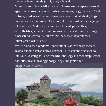
nyaranta látom vendégül őt, meg a lányát.
Mivel innentől fossá lett az idő a folyamatosan csepergő esővel
egész hétre, már nem is volt olyan lényeges, hogy nem az R8-al
jöttünk, mert inkább a városnézésre szavaztunk ahelyett, hogy
leesnénk a szerpentinről. Az mondjuk jó lett volna, ha vagányabb
a kocsi, mert Vaduzban ritkák voltak az alapmodellek,
képzelhetitek, de a Gt86-ot annyira nem veszik errefelé, hogy
összesen ha kettővel találkoztunk, néhány kisgyerek még
látványosan örült is neki.
Vaduz hiába zsebkendőnyi, azért simán van pár nagy méretű
szőlős bírtok a város kellős közepén. Turistaként nincs től so
látnivaló. A várig fel lehet mászni, ahol egy kis melléképületből
napi tucatszor kiszól egy hölgy, hogy magánterület.
Imgur
/3RqL3wO