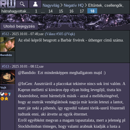
Ugrás a
Nagyvilág
Negatív HQ
Eltűntek, csellengők,
Főmenü
Jelenlegi hely
tartalomra
18
…
hátrahagyottak...
1
14
15
16
17
Utolsó bejegyzés
#512
- 2025.10.01 - 07:49,sze
(Válasz #505 @Vajk)
Az első képről beugrott a Barbár fivérek - úthenger című száma.
Bandido
#513
- 2025.10.01 - 08:12,sze
@Bandido: Ezt mindenképpen meghallgatom majd :)
@InGen: Ausztriáról a placcokat tekintve nincs sok írni valóm. A
Vajk
Kaprun melletti sí kisváros épp olyan hideg levegőjű, tiszta kis
ékszerdoboz, mint bármelyik másik - azzal a mellékzöngével,
hogy az osztrák vendéglátósok nagyja már korán leteszi a lantot,
mert jár neki a pihenés, így egyedül valami török-szerű fószernél
tudtunk enni, aki átvette az egyik éttermet.
Erről egyébként megvan a magam tapasztalata, mert a jelenség pl
Stockholmban tömeges, hogy valami arabnak kiadják a lusta a