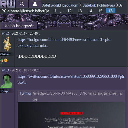
Ugrás a
Játékaddikt birodalom
Játékok holdudvara
A
Főmenü
Jelenlegi hely
tartalomra
16
…
PC-s store-kliensek háborúja
1
12
13
14
15
Utolsó bejegyzés
#452
- 2021.01.17 - 20:40,v
https://hu.ign.com/hitman-3/64493/news/a-hitman-3-epic-
exkluzivitasa-mia...
Chiller
:DDDDDDDDDDDDD
#453
- 2021.01.18 - 17:02,h
https://twitter.com/IOInteractive/status/1350899132966318084/ph
oto/1
Tompi
Twimg
/media/Er9bNR0XMAsJv_J?format=jpg&name=lar
ge