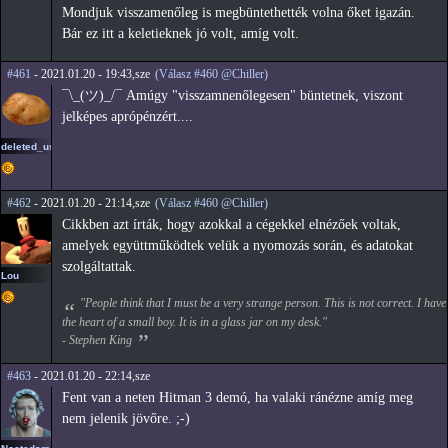
Mondjuk visszamenőleg is megbüntethették volna őket igazán.
Bár ez itt a keletieknek jó volt, amíg volt.
#461
- 2021.01.20 - 19:43,sze
(Válasz #460 @Chiller)
¯\_(ツ)_/¯ Amúgy "visszamnenőlegesen" büntetnek, viszont
jelképes aprópénzért....
deleted_user2
#462
- 2021.01.20 - 21:14,sze
(Válasz #460 @Chiller)
Cikkben azt írták, hogy azokkal a cégekkel elnézőek voltak,
amelyek együttműködtek velük a nyomozás során, és adatokat
szolgáltattak.
Lou
"People think that I must be a very strange person. This is not correct. I have
the heart of a small boy. It is in a glass jar on my desk."
- Stephen King
#463
- 2021.01.20 - 22:14,sze
Fent van a neten Hitman 3 demó, ha valaki ránézne amíg meg
nem jelenik jövőre. ;-)