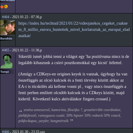
Noctedam
#464
- 2021.01.22 - 07:36,p
https://index.hu/techtud/2021/01/22/videojatekos_cegeket_csakne
m_8_millio_eurora_buntettek_mivel_korlatoztak_az_europai_elad
asaikat/
Bandido
#465
- 2021.01.22 - 11:36,p
Sikerült ismét jobbá tenni a világot egy 'ha pozitívuma nincs is de
legalább kibaszunk a csóró posztkomokkal egy kicsit' ítélettel.
Tompi
(Amúgy a CDKeys-en origines keyek is vannak, úgyhogy ha van
összefüggés az olcsó kulcsok és a fenti törvény között akkor az
EA-t is töcskölés alá kellene vonni pl., vagy nincs összefüggés a
fenti perben említett olcsóbb kulcsok és a CDkeys között, majd
kiderül. Következő kulcs aktiváláskor fingers crossed.)
zenész-zeneszerző, humorista, filozófus ?, great/terrible coordinátor,
játékfejlesztő, rannygazoo csatár, 50% hipster 50% redneck 50% retard,
pókfocikapus, yarpler, hangmérnök
#466
- 2021.01.30 - 23:33,szo