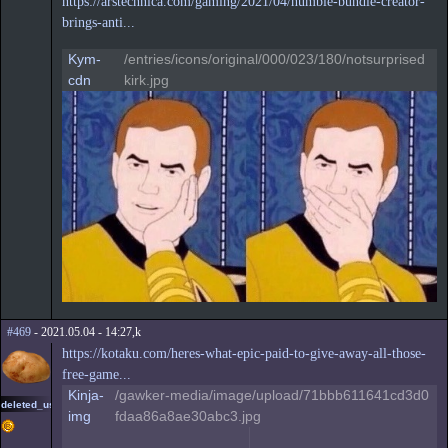
https://arstechnica.com/gaming/2021/04/humble-bundle-creator-
brings-anti...
Kym-
/entries/icons/original/000/023/180/notsurprised
cdn
kirk.jpg
#469
- 2021.05.04 - 14:27,k
https://kotaku.com/heres-what-epic-paid-to-give-away-all-those-
free-game...
Kinja-
/gawker-media/image/upload/71bbb611641cd3d0
deleted_user2
img
fdaa86a8ae30abc3.jpg