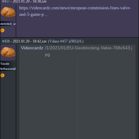
#457
- 2021.01.20 - 18:38,sze
https://videocardz.com/newz/european-commission-fines-valve-
and-5-game-p...
deleted_user2
#458
- 2021.01.20 - 18:42,sze
(Válasz #457 @RE@L)
Videocardz
/1/2021/01/EU-Geoblocking-Valve-768x543.j
pg
Törölt
felhasználó