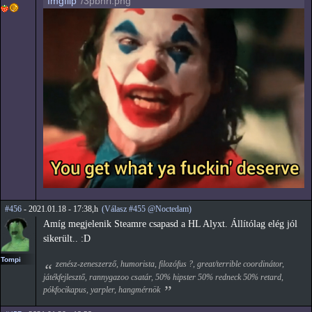
Imgflip
/3pbnri.png
#456
- 2021.01.18 - 17:38,h
(Válasz #455 @Noctedam)
Amíg megjelenik Steamre csapasd a HL Alyxt. Állítólag elég jól
sikerült.. :D
Tompi
zenész-zeneszerző, humorista, filozófus ?, great/terrible coordinátor,
játékfejlesztő, rannygazoo csatár, 50% hipster 50% redneck 50% retard,
pókfocikapus, yarpler, hangmérnök