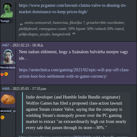
https://www.pcgamer.com/lawsuit-claims-valve-is-abusing-its-
market-dominance-to-keep-prices-high/
Tompi
zenész-zeneszerző, humorista, filozófus ?, great/terrible coordinátor,
játékfejlesztő, rannygazoo csatár, 50% hipster 50% redneck 50% retard,
pókfocikapus, yarpler, hangmérnök
#467
- 2021.02.23 - 18:36,k
Nem tudom eldönteni, hogy a Szánalom bulvárba menjen vagy
ide...
Noctedam
https://arstechnica.com/gaming/2021/02/epic-will-pay-off-class-
action-loot-box-settlement-with-in-game-currency/
#468
- 2021.05.01 - 17:33,szo
Indie developer (and Humble Indie Bundle originator)
Wolfire Games has filed a proposed class-action lawsuit
against Steam creator Valve, saying that the company is
deleted_user2
wielding Steam's monopoly power over the PC gaming
market to extract "an extraordinarily high cut from nearly
every sale that passes through its store—30%."