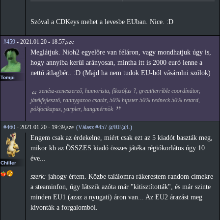
Szóval a CDKeys mehet a levesbe EUban. Nice. :D
#459
- 2021.01.20 - 18:57,sze
Meglátjuk. Nioh2 egyelőre van féláron, vagy mondhatjuk úgy is,
hogy annyiba kerül arányosan, mintha itt is 2000 euró lenne a
nettó átlagbér.. :D (Majd ha nem tudok EU-ból vásárolni szólok)
Tompi
zenész-zeneszerző, humorista, filozófus ?, great/terrible coordinátor,
játékfejlesztő, rannygazoo csatár, 50% hipster 50% redneck 50% retard,
pókfocikapus, yarpler, hangmérnök
#460
- 2021.01.20 - 19:39,sze
(Válasz #457 @RE@L)
Engem csak az érdekelne, miért csak ezt az 5 kiadót baszták meg,
mikor kb az ÖSSZES kiadó összes játéka régiókorlátos úgy 10
éve...
Chiller
szerk:
jahogy értem. Közbe találomra rákerestem random címekre
a steaminfon, úgy látszik azóta már "kitisztították", és már szinte
minden EU1 (azaz a nyugati) áron van... Az EU2 árazást meg
kivonták a forgalomból.