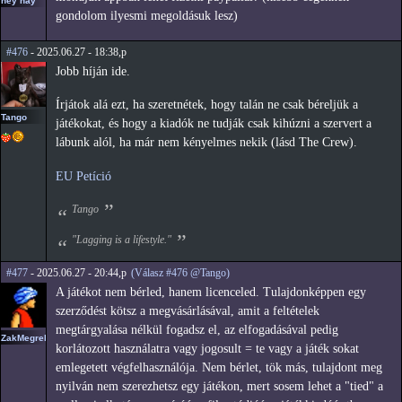
hey hay
gondolom ilyesmi megoldásuk lesz)
#476
- 2025.06.27 - 18:38,p
Jobb híján ide.
Írjátok alá ezt, ha szeretnétek, hogy talán ne csak béreljük a
Tango
játékokat, és hogy a kiadók ne tudják csak kihúzni a szervert a
lábunk alól, ha már nem kényelmes nekik (lásd The Crew).
EU Petíció
Tango
"Lagging is a lifestyle."
#477
- 2025.06.27 - 20:44,p
(Válasz #476 @Tango)
A játékot nem bérled, hanem licenceled. Tulajdonképpen egy
szerződést kötsz a megvásárlásával, amit a feltételek
megtárgyalása nélkül fogadsz el, az elfogadásával pedig
ZakMegrekken
korlátozott használatra vagy jogosult = te vagy a játék sokat
emlegetett végfelhasználója. Nem bérlet, tök más, tulajdont meg
nyilván nem szerezhetsz egy játékon, mert sosem lehet a "tied" a