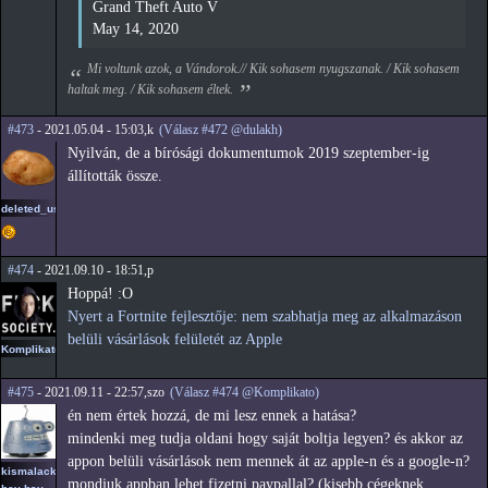
Grand Theft Auto V
May 14, 2020
Mi voltunk azok, a Vándorok.// Kik sohasem nyugszanak. / Kik sohasem
haltak meg. / Kik sohasem éltek.
#473
- 2021.05.04 - 15:03,k
(Válasz #472 @dulakh)
Nyilván, de a bírósági dokumentumok 2019 szeptember-ig
állították össze.
deleted_user2
#474
- 2021.09.10 - 18:51,p
Hoppá! :O
Nyert a Fortnite fejlesztője: nem szabhatja meg az alkalmazáson
belüli vásárlások felületét az Apple
Komplikato
#475
- 2021.09.11 - 22:57,szo
(Válasz #474 @Komplikato)
én nem értek hozzá, de mi lesz ennek a hatása?
mindenki meg tudja oldani hogy saját boltja legyen? és akkor az
appon belüli vásárlások nem mennek át az apple-n és a google-n?
kismalacka
mondjuk appban lehet fizetni paypallal? (kisebb cégeknek