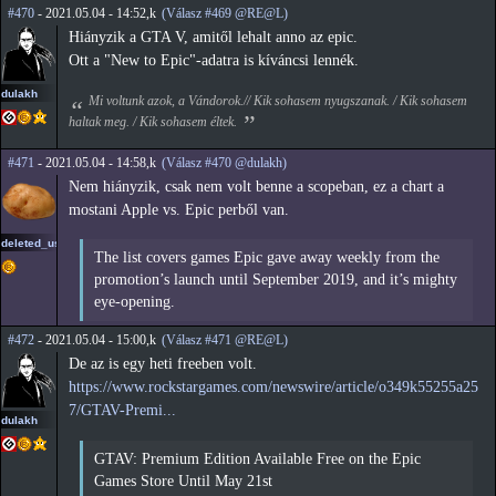
#470
- 2021.05.04 - 14:52,k
(Válasz #469 @RE@L)
Hiányzik a GTA V, amitől lehalt anno az epic.
Ott a "New to Epic"-adatra is kíváncsi lennék.
dulakh
Mi voltunk azok, a Vándorok.// Kik sohasem nyugszanak. / Kik sohasem
haltak meg. / Kik sohasem éltek.
#471
- 2021.05.04 - 14:58,k
(Válasz #470 @dulakh)
Nem hiányzik, csak nem volt benne a scopeban, ez a chart a
mostani Apple vs. Epic perből van.
deleted_user2
The list covers games Epic gave away weekly from the
promotion’s launch until September 2019, and it’s mighty
eye-opening.
#472
- 2021.05.04 - 15:00,k
(Válasz #471 @RE@L)
De az is egy heti freeben volt.
https://www.rockstargames.com/newswire/article/o349k55255a25
7/GTAV-Premi...
dulakh
GTAV: Premium Edition Available Free on the Epic
Games Store Until May 21st