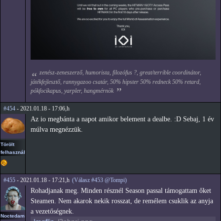
zenész-zeneszerző, humorista, filozófus ?, great/terrible coordinátor,
játékfejlesztő, rannygazoo csatár, 50% hipster 50% redneck 50% retard,
pókfocikapus, yarpler, hangmérnök
#454
- 2021.01.18 - 17:06,h
Az io megbánta a napot amikor belement a dealbe. :D Sebaj, 1 év
múlva megnézzük.
Törölt
felhasználó
#455
- 2021.01.18 - 17:21,h
(Válasz #453 @Tompi)
Rohadjanak meg. Minden résznél Season passal támogattam őket
Steamen. Nem akarok nekik rosszat, de remélem csuklik az anyja
a vezetőségnek.
Noctedam