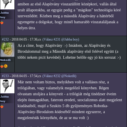
amiben az első Alapítvány visszazüllött középkori, vallás által
uralt állapotokba, az egygáz pedig a "mágikus" technológia köré
Jabba
szerveződött. Közben meg a második Alapítvány a háttérből
boy
egyengette a dolgokat, hogy minél hamarabb visszataláljanak a
helyes útra.
#232
- 2018.04.05 - 17:36,cs
(Válasz #231 @Jabba boy)
Az a címe, hogy Alapítvány :-) Imádom, az Alapítvány és
Birodalommal meg a Második alapítvány első felével együtt (a
többi nekem picit kevésbé). Lehetne belőle egy jó kis sorozat :-)
Nokedli
#233
- 2018.04.05 - 17:54,cs
(Válasz #232 @Nokedli)
Már nem voltam biztos, melyikben volt a vallásos rész, a
trilógiában, vagy valamelyik megelőző könyvben. Régen
olvastam utoljára a könyveit - a trilógiát még tinédzser éveim
Jabba
elején önmagukban, faterom eredeti, szocializmus alatt megjelent
boy
kiadásaiból, majd a Szukits 5 db gyűjteményes Robotka-
Alapítvány-Birodalom
kódexéből
mindent egyszerre, a
megjelenésük környékén, de az se ma volt :)