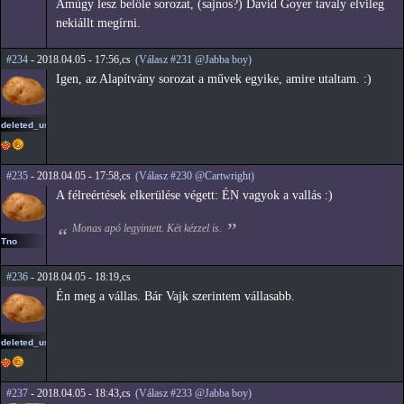
Amúgy lesz belőle sorozat, (sajnos?) David Goyer tavaly elvileg
nekiállt megírni.
#234
- 2018.04.05 - 17:56,cs
(Válasz #231 @Jabba boy)
Igen, az Alapítvány sorozat a művek egyike, amire utaltam. :)
deleted_user_2
#235
- 2018.04.05 - 17:58,cs
(Válasz #230 @Cartwright)
A félreértések elkerülése végett: ÉN vagyok a vallás :)
Monas apó legyintett. Két kézzel is.
Tno
#236
- 2018.04.05 - 18:19,cs
Én meg a vállas. Bár Vajk szerintem vállasabb.
deleted_user_2
#237
- 2018.04.05 - 18:43,cs
(Válasz #233 @Jabba boy)