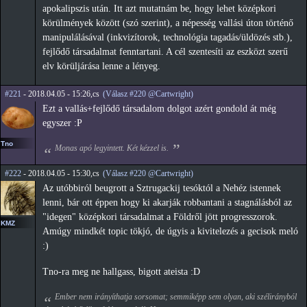
apokalipszis után. Itt azt mutatnám be, hogy lehet középkori
körülmények között (szó szerint), a népesség vallási úton történő
manipulálásával (inkvizítorok, technológia tagadás/üldözés stb.),
fejlődő társadalmat fenntartani. A cél szentesíti az eszközt szerű
elv körüljárása lenne a lényeg.
#221
- 2018.04.05 - 15:26,cs
(Válasz #220 @Cartwright)
Ezt a vallás+fejlődő társadalom dolgot azért gondold át még
egyszer :P
Tno
Monas apó legyintett. Két kézzel is.
#222
- 2018.04.05 - 15:30,cs
(Válasz #220 @Cartwright)
Az utóbbiról beugrott a Sztrugackij tesóktól a Nehéz istennek
lenni, bár ott éppen hogy ki akarják robbantani a stagnálásból az
"idegen" középkori társadalmat a Földről jött progresszorok.
KMZ
Amúgy mindkét topic tökjó, de úgyis a kivitelezés a gecisok meló
:)
Tno-ra meg ne hallgass, bigott ateista :D
Ember nem irányíthatja sorsomat; semmiképp sem olyan, aki szélirányból