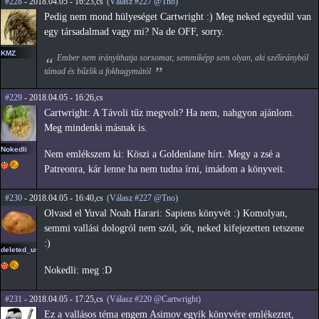
#228
- 2018.04.05 - 16:23,cs
(Válasz #227 @Tno)
Pedig nem mond hülyeséget Cartwright :) Meg neked egyedül van
egy társadalmad vagy mi? Na de OFF, sorry.
KMZ
Ember nem irányíthatja sorsomat; semmiképp sem olyan, aki szélirányból
támad és bűzlik a fokhagymától
#229
- 2018.04.05 - 16:26,cs
Cartwright: A Távoli tűz megvolt? Ha nem, nahgyon ajánlom.
Meg mindenki másnak is.
Nokedli
Nem emlékszem ki: Köszi a Goldenlane hírt. Megy a zsé a
Patreonra, kár lenne ha nem tudna írni, imádom a könyveit.
#230
- 2018.04.05 - 16:40,cs
(Válasz #227 @Tno)
Olvasd el Yuval Noah Harari: Sapiens könyvét :) Komolyan,
semmi vallási dologról nem szól, sőt, neked kifejezetten tetszene
:)
deleted_user_2
Nokedli: meg :D
#231
- 2018.04.05 - 17:25,cs
(Válasz #220 @Cartwright)
Ez a vallásos téma engem Asimov egyik könyvére emlékeztet,