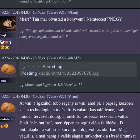
támad és bűzlik a fokhagymától
#223
- 2018.04.05 - 15:46,cs
(Válasz #217 @Lou)
Miért? Tán már olvastad a könyvem? Nemteccett??NÉGY!
"Mi egy cipősdobozban laktunk, salak volt vacsorára, és apánk minden éjjel
Vajk
hidegvérrel legyilkolt minket."
#224
- 2018.04.05 - 15:56,cs
(Válasz #222 @KMZ)
◟
◦
◦
◦
Searching...
Postimg
/lzctj6nhn/1439321997678.jpg
Tno
Monas apó legyintett. Két kézzel is.
#225
- 2018.04.05 - 16:02,cs
(Válasz #221 @Tno)
Át van ;) Igazából több regény is van, ahol pl. a papság kezében
van a technológia, a tudás. Itt is valami hasonló lenne, csak
minden tervezett dolog, aminek fontos része, eszköze a vallás
deleted_user_2
általi "nép butítás", mert éppen ez segíti elő a fejlődést. :D
Sőt, alapból a vallási is kurva jó dolog volt az ókorban. Meg,
végül is, a mai napig a vallás alapjai működtetik a társadalmunkat