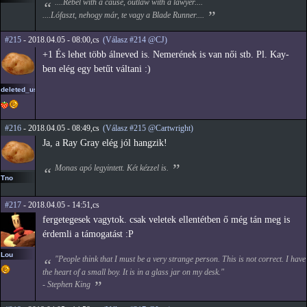
....Rebel with a cause, outlaw with a lawyer....
....Lófaszt, nehogy már, te vagy a Blade Runner....
#215
- 2018.04.05 - 08:00,cs
(Válasz #214 @CJ)
+1 És lehet több álneved is. Nemerének is van női stb. Pl. Kay-
ben elég egy betűt váltani :)
deleted_user_2
#216
- 2018.04.05 - 08:49,cs
(Válasz #215 @Cartwright)
Ja, a Ray Gray elég jól hangzik!
Monas apó legyintett. Két kézzel is.
Tno
#217
- 2018.04.05 - 14:51,cs
fergetegesek vagytok. csak veletek ellentétben ő még tán meg is
érdemli a támogatást :P
Lou
"People think that I must be a very strange person. This is not correct. I have
the heart of a small boy. It is in a glass jar on my desk."
- Stephen King