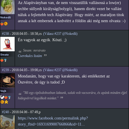
Az Alapítványban van, de nem visszazüllik vallásossá a low(er)
techbe süllyedt királyság(bolygó), hanem direkt vezet be vallást
náluk a fejlettebb tech Alapítvány. Hogy miért, az maradjon titok
Nokedli
annak a két embernek a kedvéért a földön aki még nem olvasta :-)
#238
- 2018.04.05 - 18:58,cs
(Válasz #237 @Nokedli)
Én vagyok az egyik. Köszi. ;)
Steam: mrstrato
Strato
Cserekulcs listám
#239
- 2018.04.05 - 19:00,cs
(Válasz #237 @Nokedli)
Mondanám, hogy van egy karakterem, aki emlékeztet az
Öszvérre, de úgy is tudod ;D
Vajk
"Mi egy cipősdobozban laktunk, salak volt vacsorára, és apánk minden éjjel
hidegvérrel legyilkolt minket."
#240
- 2018.04.06 - 07:49,p
https://www.facebook.com/permalink.php?
story_fbid=1693169900766866&id=11...