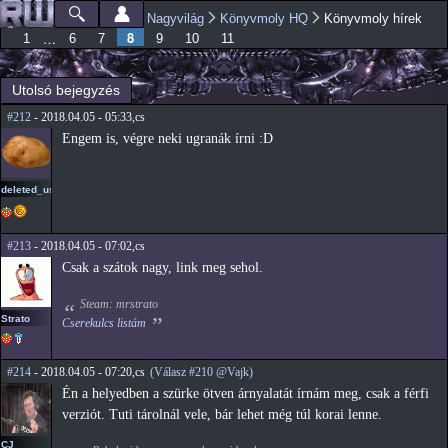
Ugrás a
Nagyvilág
Könyvmoly HQ
Könyvmoly hírek
Főmenü
Jelenlegi hely
tartalomra
8
…
1
6
7
9
10
11
Utolsó bejegyzés
#212
- 2018.04.05 - 05:33,cs
Engem is, végre neki ugranák írni :D
deleted_user_2
#213
- 2018.04.05 - 07:02,cs
Csak a szátok nagy, link meg sehol.
Steam: mrstrato
Strato
Cserekulcs listám
#214
- 2018.04.05 - 07:20,cs
(Válasz #210 @Vajk)
Én a helyedben a szürke ötven árnyalatát írnám meg, csak a férfi
verziót. Tuti tárolnál vele, bár lehet még túl korai lenne.
CJ