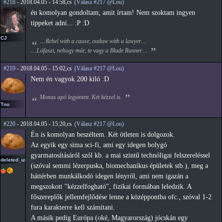
#218
- 2018.04.05 - 14:58,cs
(Válasz #217 @Lou)
én komolyan gondoltam, amit írtam! Nem szoktam ingyen
tippeket adni... :P :D
CJ
....Rebel with a cause, outlaw with a lawyer....
....Lófaszt, nehogy már, te vagy a Blade Runner....
#219
- 2018.04.05 - 15:02,cs
(Válasz #217 @Lou)
Nem én vagyok 200 kiló :D
Monas apó legyintett. Két kézzel is.
Tno
#220
- 2018.04.05 - 15:20,cs
(Válasz #217 @Lou)
Én is komolyan beszéltem. Két ötleten is dolgozok.
Az egyik egy sima sci-fi, ami egy idegen bolygó
gyarmatosításáról szól kb. a mai szintű technóligai felszereléssel
deleted_user_2
(szóval semmi lézerpuska, biomechanikus épületek stb.), meg a
háttérben munkálkodó idegen lényről, ami nem igazán a
megszokott "kézzelfogható", fizikai formában leledzik. A
főszereplők jellemfejlődése lenne a középpontba ofc., szóval 1-2
fura karakterre kell számítani.
A másik pedig Európa (oké, Magyarország) jócskán egy