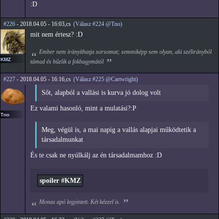
:D
#226
- 2018.04.05 - 16:03,cs
(Válasz #224 @Tno)
mit nem értesz? :D
Ember nem irányíthatja sorsomat; semmiképp sem olyan, aki szélirányból
KMZ
támad és bűzlik a fokhagymától
#227
- 2018.04.05 - 16:16,cs
(Válasz #225 @Cartwright)
Sőt, alapból a vallási is kurva jó dolog volt
Ez valami hasonló, mint a mulatási?:P
Tno
Meg, végül is, a mai napig a vallás alapjai működtetik a
társadalmunkat
És te csak ne nyúlkálj az én társadalmamhoz :D
spoiler #KMZ
Monas apó legyintett. Két kézzel is.