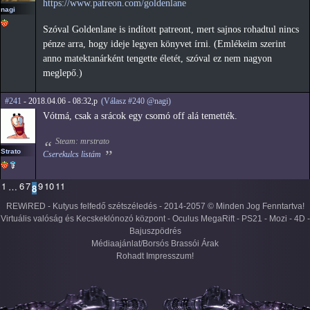
https://www.patreon.com/goldenlane
nagi
Szóval Goldenlane is indított patreont, mert sajnos rohadtul nincs
pénze arra, hogy ideje legyen könyvet írni. (Emlékeim szerint
anno matektanárként tengette életét, szóval ez nem nagyon
meglepő.)
#241
- 2018.04.06 - 08:32,p
(Válasz #240 @nagi)
Vótmá, csak a srácok egy csomó off alá temették.
Steam: mrstrato
Strato
Cserekulcs listám
1
6
7
9
10
11
…
8
REWiRED - Kutyus felfedő szétszéledés - 2014-2057 © Minden Jog Fenntartva!
Virtuális valóság és Kecskeklónozó központ - Oculus MegaRift - PS21 - Mozi - 4D -
Bajuszpödrés
Médiaajánlat/Borsós Brassói Árak
Rohadt Impresszum!