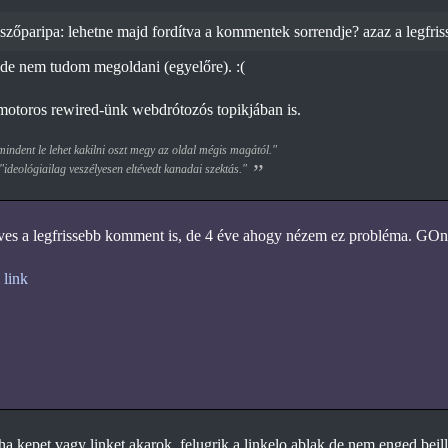
zőparipa: lehetne majd fordítva a kommentek sorrendje? azaz a legfriss
 de nem tudom megoldani (egyelőre). :(
motoros rewired-ünk webdrótozós topikjában is.
ndent le lehet kakilni oszt megy az oldal mégis magától."
 "ideológiailag veszélyesen eltévedt kanadai szektás."
ves a legfrissebb komment is, de 4 éve ahogy nézem ez probléma. GOn
 link
a kepet vagy linket akarok, felugrik a linkelo ablak de nem enged beill