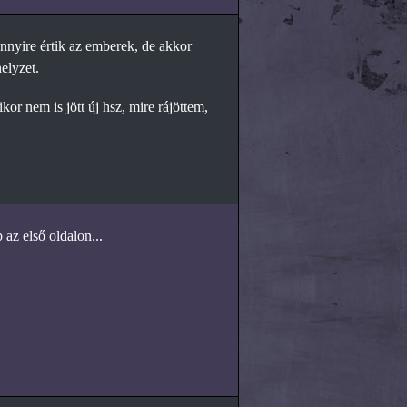
ennyire értik az emberek, de akkor
elyzet.
kor nem is jött új hsz, mire rájöttem,
az első oldalon...