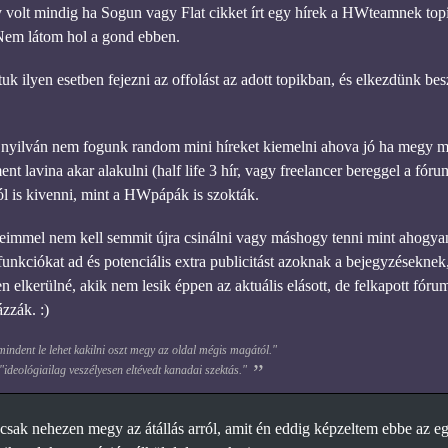
 volt mindig ha Sogun vagy Flat cikket írt egy hírek a HWteamnek to
Nem látom hol a gond ebben.
uk ilyen esetben fejezni az offolást az adott topikban, és elkezdünk bes
nyilván nem fogunk random mini híreket kiemelni ahova jó ha megy m
t lavina akar alakulni (half life 3 hír, vagy freelancer bereggel a fóru
l is kivenni, mint a HWpápák is szokták.
seimmel nem kell semmit újra csinálni vagy máshogy tenni mint ahogya
funkciókat ad és potenciális extra publicitást azoknak a bejegyzések
en elkerülné, akik nem lesik éppen az aktuális elásott, de felkapott fóru
zzák. :)
ndent le lehet kakilni oszt megy az oldal mégis magától."
 "ideológiailag veszélyesen eltévedt kanadai szektás."
csak nehezen megy az átállás arról, amit én eddig képzeltem ebbe az e