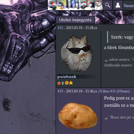
Rewir
Főmenü
Jelenlegi hely
Utolsó bejegyzés
#32
- 2015.03.19 - 15:28,cs
Szerk: vagy 
a hírek fórumba
admin mantra: "mi
életfilozófia mantra:
psishock
#33
- 2015.03.19 - 15:36,cs
(Válasz #31 @Strato)
Pedig pont ez a
zseniális ez a 
"Rossz úton jár az