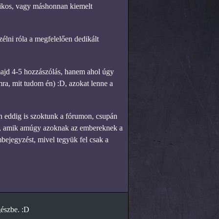
pikos, vagy máshonnan kiemelt
zélni róla a megfelelően dedikált
ajd 4-5 hozzászólás, hanem ahol úgy
mra, mit tudom én) :D, azokat lenne a
n eddig is szoktunk a fórumon, csupán
nek, amik amúgy azoknak az embereknek a
mbejegyzést, mivel tegyük fel csak a
gészbe. :D