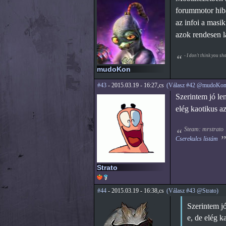
forummotor hiba
az infoi a masik
azok rendesen l
- I don't think you s
mudoKon
#43
- 2015.03.19 - 16:27,cs
(Válasz #42 @mudoKon
Szerintem jó le
elég kaotikus a
Steam: mrstrato
Cserekulcs listám
Strato
#44
- 2015.03.19 - 16:38,cs
(Válasz #43 @Strato)
Szerintem jó
e, de elég k