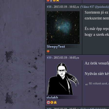
#38
- 2015.03.19 - 16:02,cs
(Válasz #37 @psishock)
Szerintem jó ez
ezekszerint nem
És már épp repor
hogy a szerk-eke
SleepyTest
#39
- 2015.03.19 - 16:05,cs
Az örök vesszőp
Nyilván ráér kés
Mi voltunk azok,
dulakh