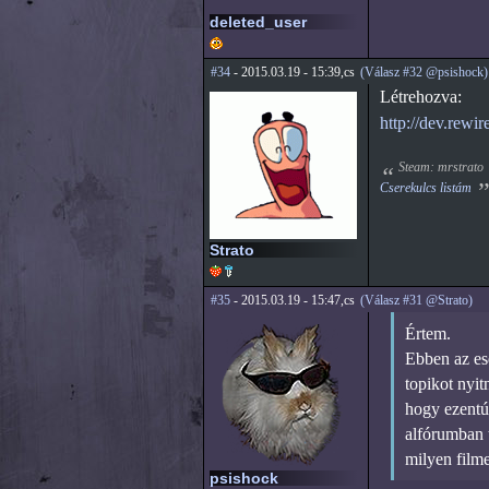
deleted_user
#34
- 2015.03.19 - 15:39,cs
(Válasz #32 @psishock)
Létrehozva:
http://dev.re
Steam: mrstrato
Cserekulcs listám
Strato
#35
- 2015.03.19 - 15:47,cs
(Válasz #31 @Strato)
Értem.
Ebben az es
topikot nyi
hogy ezentú
alfórumban 
milyen filme
psishock