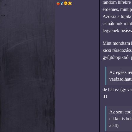
random hírekre 
érdemes, mint p
Azokra a topik
csinálnunk mint 
legyenek beásva
Mint mondtam ha
kicsi fáradozás
gyűjtőtopikból p
Az egész re
varázsolhat
de hát ez így v
:D
Az sem cool
cikket is be
alatt).