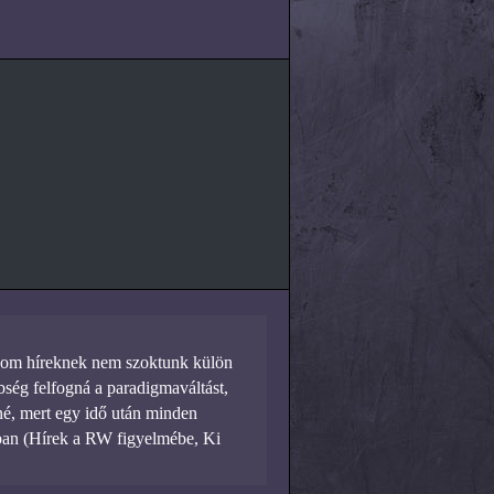
ndom híreknek nem szoktunk külön
ség felfogná a paradigmaváltást,
né, mert egy idő után minden
ban (Hírek a RW figyelmébe, Ki