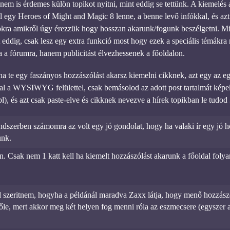
nem is érdemes külön topikot nyitni, mint eddig se tettünk. A kiemelés 
l egy Heroes of Might and Magic 8 lenne, a benne levő infókkal, és azt 
okra amikről úgy érezzük hogy hosszan akarunk/fogunk beszélgetni. 
eddig, csak lesz egy extra funkció most hogy ezek a speciális témákra n
 a fórumra, hanem publicitást élvezhessenek a főoldalon.
 te egy faszányos hozzászólást akarsz kiemelni cikknek, azt egy az e
sal a WYSIWYG felülettel, csak bemásolod az adott post tartalmát képe
l), és azt csak paste-elve és cikknek nevezve a hírek topikban le tudod 3
ndszerben számomra az volt egy jó gondolat, hogy ha valaki ír egy jó 
unk.
an. Csak nem 1 katt kell ha kiemelt hozzászólást akarunk a főoldal fol
 szeritnem, hogyha a példánál maradva Zaxx látja, hogy menő hozzászól
lőle, mert akkor meg két helyen fog menni róla az eszmecsere (egyszer 