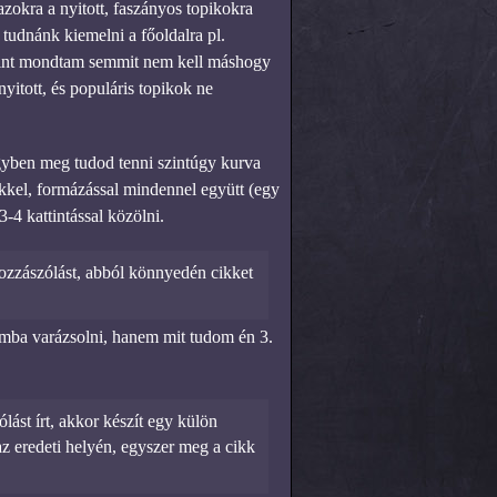
azokra a nyitott, faszányos topikokra
tudnánk kiemelni a főoldalra pl.
Mint mondtam semmit nem kell máshogy
yitott, és populáris topikok ne
gyben meg tudod tenni szintúgy kurva
kkel, formázással mindennel együtt (egy
-4 kattintással közölni.
hozzászólást, abból könnyedén cikket
yamba varázsolni, hanem mit tudom én 3.
ást írt, akkor készít egy külön
az eredeti helyén, egyszer meg a cikk