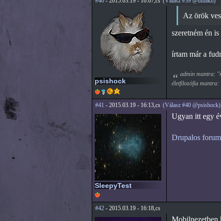
#40
- 2015.03.19 - 16:07,cs
(Válasz #39 @dulakh)
Az örök vess
szeretném én is
írtam már a fud
admin mantra: "mi
psishock
életfilozófia mantra:
#41
- 2015.03.19 - 16:13,cs
(Válasz #40 @psishock)
Ugyan itt egy é
Drupalos forum
SleepyTest
#42
- 2015.03.19 - 16:18,cs
Mobilnezetben h