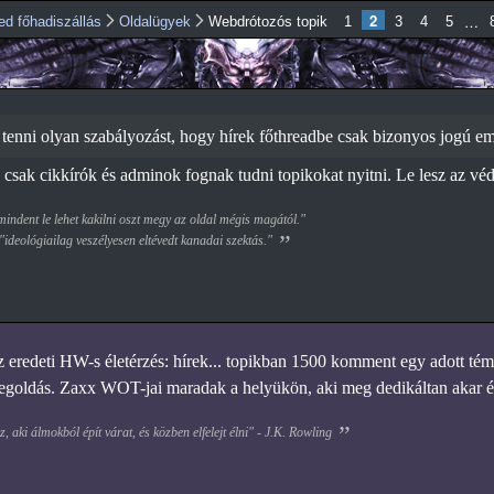
Ugrás a
2
…
ed főhadiszállás
Oldalügyek
Webdrótozós topik
1
3
4
5
tartalomra
tenni olyan szabályozást, hogy hírek főthreadbe csak bizonyos jogú em
 csak cikkírók és adminok fognak tudni topikokat nyitni. Le lesz az véd
ndent le lehet kakilni oszt megy az oldal mégis magától."
 "ideológiailag veszélyesen eltévedt kanadai szektás."
z eredeti HW-s életérzés: hírek... topikban 1500 komment egy adott té
megoldás. Zaxx WOT-jai maradak a helyükön, aki meg dedikáltan akar érd
, aki álmokból épít várat, és közben elfelejt élni" - J.K. Rowling