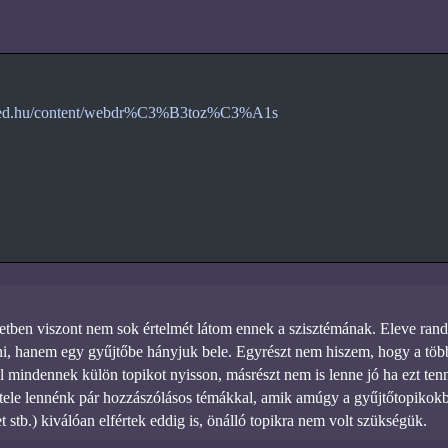
wired.hu/content/webdr%C3%B3toz%C3%A1s
etben viszont nem sok értelmét látom ennek a szisztémának. Eleve ra
tni, hanem egy gyűjtőbe hányjuk bele. Egyrészt nem hiszem, hogy a több
l mindennek külön topikot nyisson, másrészt nem is lenne jó ha ezt ten
tele lennénk pár hozzászólásos témákkal, amik amúgy a gyűjtőtopikok
t stb.) kiválóan elfértek eddig is, önálló topikra nem volt szükségük.