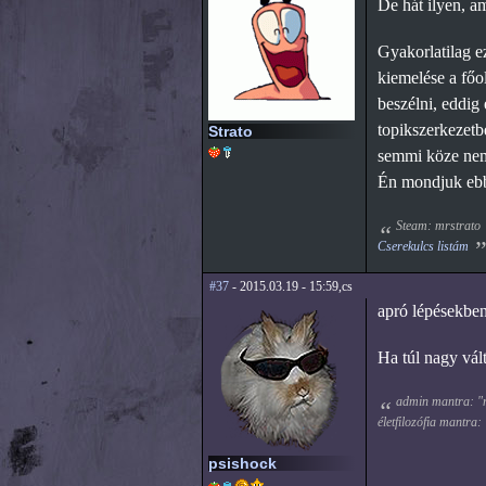
De hát ilyen, a
Gyakorlatilag e
kiemelése a főol
beszélni, eddig 
topikszerkezetb
Strato
semmi köze nem 
Én mondjuk ebbe
Steam: mrstrato
Cserekulcs listám
#37
- 2015.03.19 - 15:59,cs
apró lépésekben,
Ha túl nagy vált
admin mantra: "mi
életfilozófia mantra:
psishock