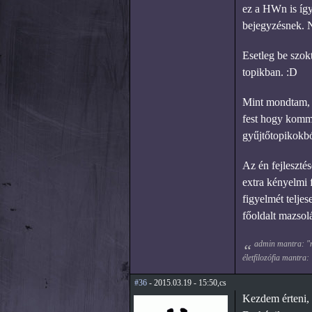
ez a HWn is így
bejegyzésnek. 
Esetleg be szokt
topikban. :D
Mint mondtam, 
fest hogy kommen
gyűjtőtopikokbó
Az én fejleszté
extra kényelmi 
figyelmét teljes
főoldalt mazsolá
admin mantra: "mi
életfilozófia mantra:
#36
- 2015.03.19 - 15:50,cs
Kezdem érteni, 