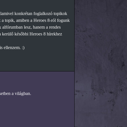
alamivel konkrétan foglalkozó topikok
ez a topik, amiben a Heroes 8-ról fogunk
rek alfórumban lesz, hanem a rendes
ra kerülő későbbi Heroes 8 hírekhez
s ellenzem. :)
setben a világban.