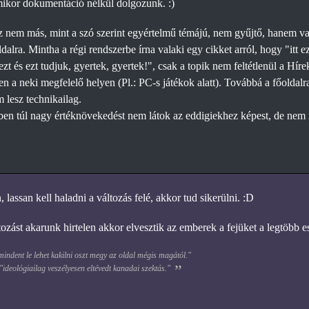
mikor dokumentáció nélkül dolgozunk. :)
z nem más, mint a szó szerint egyértelmű témájú, nem gyűjtő, hanem v
dalra. Mintha a régi rendszerbe írna valaki egy cikket arról, hogy "itt 
ezt és ezt tudjuk, gyertek, gyertek!", csak a topik nem feltétlenül a Hí
en a neki megfelelő helyen (Pl.: PC-s játékok alatt). Továbbá a főoldal
lesz technikailag.
n túl nagy értéknövekedést nem látok az eddigiekhez képest, de nem i
 lassan kell haladni a változás felé, akkor tud sikerülni. :D
ozást akarunk hirtelen akkor elvesztik az emberek a fejüket a legtöbb e
ndent le lehet kakilni oszt megy az oldal mégis magától."
 "ideológiailag veszélyesen eltévedt kanadai szektás."