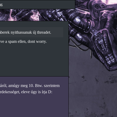
86
berek nyithassanak új threadet.
ve a spam ellen, dont worry.
máról, amúgy meg 10. Btw. szerintem
ekességet, eleve úgy is írja D: