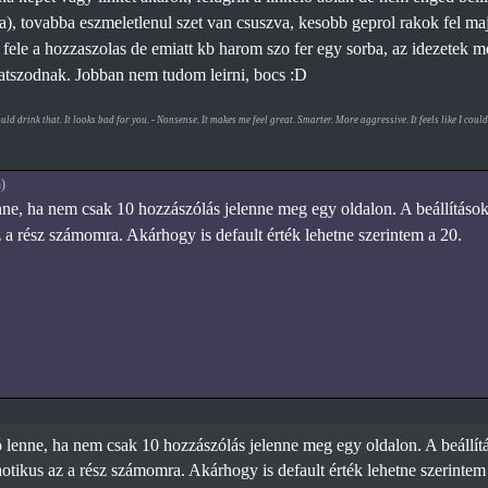
), tovabba eszmeletlenul szet van csuszva, kesobb geprol rakok fel maj
 fele a hozzaszolas de emiatt kb harom szo fer egy sorba, az idezetek m
atszodnak. Jobban nem tudom leirni, bocs :D
hould drink that. It looks bad for you. - Nonsense. It makes me feel great. Smarter. More aggressive. It feels like I c
)
nne, ha nem csak 10 hozzászólás jelenne meg egy oldalon. A beállítások
z a rész számomra. Akárhogy is default érték lehetne szerintem a 20.
 lenne, ha nem csak 10 hozzászólás jelenne meg egy oldalon. A beállít
aotikus az a rész számomra. Akárhogy is default érték lehetne szerintem