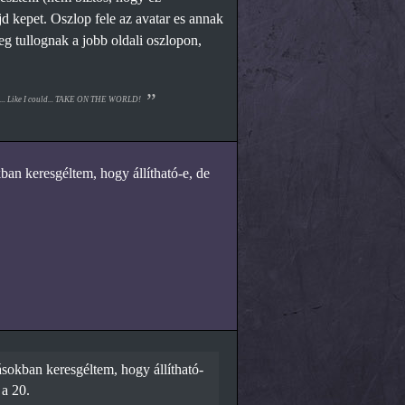
d kepet. Oszlop fele az avatar es annak
eg tullognak a jobb oldali oszlopon,
ould... Like I could... TAKE ON THE WORLD!
ban keresgéltem, hogy állítható-e, de
ásokban keresgéltem, hogy állítható-
 a 20.