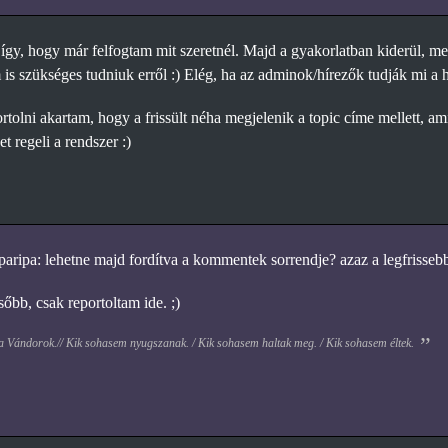
 így, hogy már felfogtam mit szeretnél. Majd a gyakorlatban kiderül, m
 is szükséges tudniuk erről :) Elég, ha az adminok/hírezők tudják mi a h
tolni akartam, hogy a frissült néha megjelenik a topic címe mellett, ami
t regeli a rendszer :)
aripa: lehetne majd fordítva a kommentek sorrendje? azaz a legfrissebb 
őbb, csak reportoltam ide. ;)
 a Vándorok.// Kik sohasem nyugszanak. / Kik sohasem haltak meg. / Kik sohasem éltek.