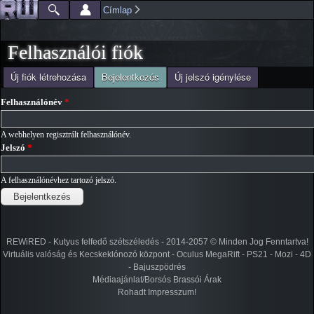
Ugrás a
Címlap
Főmenü
Jelenlegi hely
tartalomra
Felhasználói fiók
(aktív fül)
Új fiók létrehozása
Bejelentkezés
Új jelszó igénylése
Elsődleges fülek
Felhasználónév
*
A webhelyen regisztrált felhasználónév.
Jelszó
*
A felhasználónévhez tartozó jelszó.
REWiRED - Kutyus felfedő szétszéledés - 2014-2057 © Minden Jog Fenntartva!
Virtuális valóság és Kecskeklónozó központ - Oculus MegaRift - PS21 - Mozi - 4D
- Bajuszpödrés
Médiaajánlat/Borsós Brassói Árak
Rohadt Impresszum!