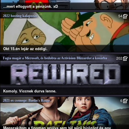
...mert elfogyott a pénzünk. xD
54
2022 hosting kalapozás
Okt 15.én lejár az eddigi.
202
Fogta magát a Microsoft, és bedobta az Activision Blizzardot a kosárba
Komoly. Viccnek durva lenne.
6
2021-es csemege: Baelin's Route
Megszakítom a finoman szólva sem túl sűrű hírözönt és egy