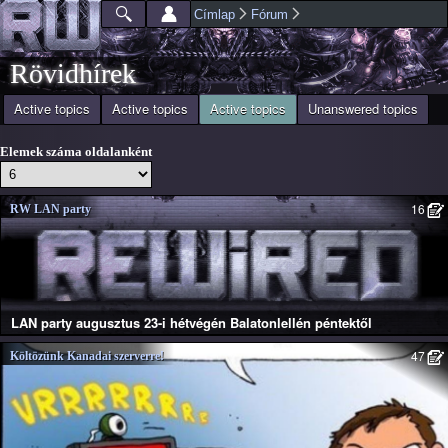
Ugrás a
Címlap
Fórum
Főmenü
Jelenlegi hely
tartalomra
Rövidhírek
(aktív fül)
Active topics
Active topics
Active topics
Unanswered topics
Elsődleges fülek
Elemek száma oldalanként
16
RW LAN party
LAN party augusztus 23-i hétvégén Balatonlellén péntektől
47
Költözünk Kanadai szerverre!